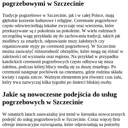
pogrzebowymi w Szczecinie
Tradycje pogrzebowe w Szczecinie, jak i w całej Polsce, mają
głębokie korzenie kulturowe i religijne. Ceremonie pogrzebowe
często odzwierciedlają lokalne zwyczaje oraz wierzenia, które
przekazywane są z pokolenia na pokolenie. W wielu rodzinach
szczególną wagę przykłada się do zachowania tradycji, takich jak
modlitwy za zmarłych, odprawianie mszy żałobnych czy
organizowanie stypy po ceremonii pogrzebowej. W Szczecinie
można zauważyć różnorodność obrzędów, które mogą się różnić w
zależności od wyznania oraz regionu. Na przykład w przypadku
katolickich ceremonii pogrzebowych często odbywa się msza
żałobna, podczas której bliscy modlą się za duszę zmarłego. Po
ceremonii następuje pochówek na cmentarzu, gdzie rodzina składa
kwiaty i zapala znicze. Ważnym elementem jest również czas żalu,
który trwa zazwyczaj kilka tygodni po śmierci bliskiej osoby.
Jakie są nowoczesne podejścia do usług
pogrzebowych w Szczecinie
W ostatnich latach zauważalny jest trend w kierunku nowoczesnych
podejść do usług pogrzebowych w Szczecinie. Coraz więcej firm
oferuje innowacyjne rozwiązania, które odpowiadają na potrzeby