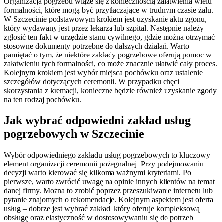
Organizacja pogrzebu wiąże się z koniecznością załatwienia wielu
formalności, które mogą być przytłaczające w trudnym czasie żalu.
W Szczecinie podstawowym krokiem jest uzyskanie aktu zgonu,
który wydawany jest przez lekarza lub szpital. Następnie należy
zgłosić ten fakt w urzędzie stanu cywilnego, gdzie można otrzymać
stosowne dokumenty potrzebne do dalszych działań. Warto
pamiętać o tym, że niektóre zakłady pogrzebowe oferują pomoc w
załatwieniu tych formalności, co może znacznie ułatwić cały proces.
Kolejnym krokiem jest wybór miejsca pochówku oraz ustalenie
szczegółów dotyczących ceremonii. W przypadku chęci
skorzystania z kremacji, konieczne będzie również uzyskanie zgody
na ten rodzaj pochówku.
Jak wybrać odpowiedni zakład usług
pogrzebowych w Szczecinie
Wybór odpowiedniego zakładu usług pogrzebowych to kluczowy
element organizacji ceremonii pożegnalnej. Przy podejmowaniu
decyzji warto kierować się kilkoma ważnymi kryteriami. Po
pierwsze, warto zwrócić uwagę na opinie innych klientów na temat
danej firmy. Można to zrobić poprzez przeszukiwanie internetu lub
pytanie znajomych o rekomendacje. Kolejnym aspektem jest oferta
usług – dobrze jest wybrać zakład, który oferuje kompleksową
obsługę oraz elastyczność w dostosowywaniu się do potrzeb