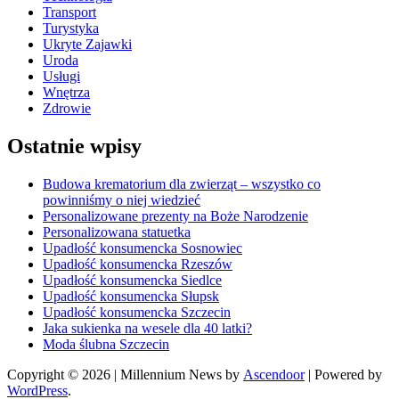
Transport
Turystyka
Ukryte Zajawki
Uroda
Usługi
Wnętrza
Zdrowie
Ostatnie wpisy
Budowa krematorium dla zwierząt – wszystko co
powinniśmy o niej wiedzieć
Personalizowane prezenty na Boże Narodzenie
Personalizowana statuetka
Upadłość konsumencka Sosnowiec
Upadłość konsumencka Rzeszów
Upadłość konsumencka Siedlce
Upadłość konsumencka Słupsk
Upadłość konsumencka Szczecin
Jaka sukienka na wesele dla 40 latki?
Moda ślubna Szczecin
Copyright © 2026
| Millennium News by
Ascendoor
| Powered by
WordPress
.