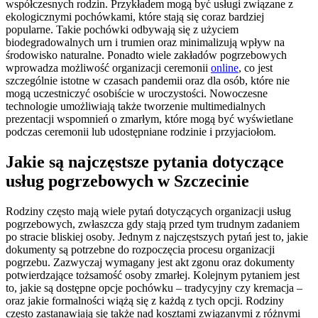
współczesnych rodzin. Przykładem mogą być usługi związane z
ekologicznymi pochówkami, które stają się coraz bardziej
popularne. Takie pochówki odbywają się z użyciem
biodegradowalnych urn i trumien oraz minimalizują wpływ na
środowisko naturalne. Ponadto wiele zakładów pogrzebowych
wprowadza możliwość organizacji ceremonii
online
, co jest
szczególnie istotne w czasach pandemii oraz dla osób, które nie
mogą uczestniczyć osobiście w uroczystości. Nowoczesne
technologie umożliwiają także tworzenie multimedialnych
prezentacji wspomnień o zmarłym, które mogą być wyświetlane
podczas ceremonii lub udostępniane rodzinie i przyjaciołom.
Jakie są najczęstsze pytania dotyczące
usług pogrzebowych w Szczecinie
Rodziny często mają wiele pytań dotyczących organizacji usług
pogrzebowych, zwłaszcza gdy stają przed tym trudnym zadaniem
po stracie bliskiej osoby. Jednym z najczęstszych pytań jest to, jakie
dokumenty są potrzebne do rozpoczęcia procesu organizacji
pogrzebu. Zazwyczaj wymagany jest akt zgonu oraz dokumenty
potwierdzające tożsamość osoby zmarłej. Kolejnym pytaniem jest
to, jakie są dostępne opcje pochówku – tradycyjny czy kremacja –
oraz jakie formalności wiążą się z każdą z tych opcji. Rodziny
często zastanawiają się także nad kosztami związanymi z różnymi