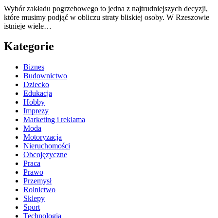
Wybór zakładu pogrzebowego to jedna z najtrudniejszych decyzji,
które musimy podjąć w obliczu straty bliskiej osoby. W Rzeszowie
istnieje wiele…
Kategorie
Biznes
Budownictwo
Dziecko
Edukacja
Hobby
Imprezy
Marketing i reklama
Moda
Motoryzacja
Nieruchomości
Obcojęzyczne
Praca
Prawo
Przemysł
Rolnictwo
Sklepy
Sport
Technologia