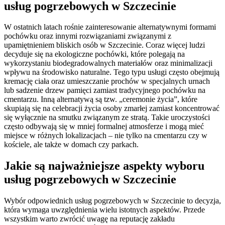
usług pogrzebowych w Szczecinie
W ostatnich latach rośnie zainteresowanie alternatywnymi formami
pochówku oraz innymi rozwiązaniami związanymi z
upamiętnieniem bliskich osób w Szczecinie. Coraz więcej ludzi
decyduje się na ekologiczne pochówki, które polegają na
wykorzystaniu biodegradowalnych materiałów oraz minimalizacji
wpływu na środowisko naturalne. Tego typu usługi często obejmują
kremację ciała oraz umieszczanie prochów w specjalnych urnach
lub sadzenie drzew pamięci zamiast tradycyjnego pochówku na
cmentarzu. Inną alternatywą są tzw. „ceremonie życia”, które
skupiają się na celebracji życia osoby zmarłej zamiast koncentrować
się wyłącznie na smutku związanym ze stratą. Takie uroczystości
często odbywają się w mniej formalnej atmosferze i mogą mieć
miejsce w różnych lokalizacjach – nie tylko na cmentarzu czy w
kościele, ale także w domach czy parkach.
Jakie są najważniejsze aspekty wyboru
usług pogrzebowych w Szczecinie
Wybór odpowiednich usług pogrzebowych w Szczecinie to decyzja,
która wymaga uwzględnienia wielu istotnych aspektów. Przede
wszystkim warto zwrócić uwagę na reputację zakładu