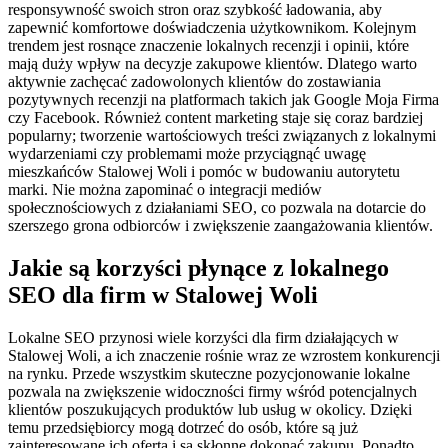
responsywność swoich stron oraz szybkość ładowania, aby
zapewnić komfortowe doświadczenia użytkownikom. Kolejnym
trendem jest rosnące znaczenie lokalnych recenzji i opinii, które
mają duży wpływ na decyzje zakupowe klientów. Dlatego warto
aktywnie zachęcać zadowolonych klientów do zostawiania
pozytywnych recenzji na platformach takich jak Google Moja Firma
czy Facebook. Również content marketing staje się coraz bardziej
popularny; tworzenie wartościowych treści związanych z lokalnymi
wydarzeniami czy problemami może przyciągnąć uwagę
mieszkańców Stalowej Woli i pomóc w budowaniu autorytetu
marki. Nie można zapominać o integracji mediów
społecznościowych z działaniami SEO, co pozwala na dotarcie do
szerszego grona odbiorców i zwiększenie zaangażowania klientów.
Jakie są korzyści płynące z lokalnego
SEO dla firm w Stalowej Woli
Lokalne SEO przynosi wiele korzyści dla firm działających w
Stalowej Woli, a ich znaczenie rośnie wraz ze wzrostem konkurencji
na rynku. Przede wszystkim skuteczne pozycjonowanie lokalne
pozwala na zwiększenie widoczności firmy wśród potencjalnych
klientów poszukujących produktów lub usług w okolicy. Dzięki
temu przedsiębiorcy mogą dotrzeć do osób, które są już
zainteresowane ich ofertą i są skłonne dokonać zakupu. Ponadto