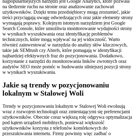
najpopularniejszych narzędzi jest Google Analytics, które pozwala
na śledzenie ruchu na stronie oraz analizowanie zachowań
użytkowników. Dzięki temu przedsiębiorcy mogą zrozumieć, jakie
treści przyciągają uwagę odwiedzających oraz jakie elementy strony
wymagają poprawy. Kolejnym istotnym narzędziem jest Google
Search Console, które umożliwia monitorowanie wydajności strony
w wynikach wyszukiwania oraz identyfikację problemów
technicznych, które mogą wpływać na jej widoczność. Warto
również zainwestować w narzędzia do analizy słów kluczowych,
takie jak SEMrush czy Ahrefs, które pomagają w identyfikacji
najbardziej efektywnych fraz do pozycjonowania. Dodatkowo,
korzystanie z narzędzi do monitorowania linków zwrotnych oraz
audytów SEO może pomóc w budowaniu silniejszej pozycji strony
w wynikach wyszukiwania.
Jakie są trendy w pozycjonowaniu
lokalnym w Stalowej Woli
Trendy w pozycjonowaniu lokalnym w Stalowej Woli ewoluują
wraz z rozwojem technologii oraz zmieniającymi się preferencjami
użytkowników. Obecnie coraz większą rolę odgrywa optymalizacja
pod kątem urządzeń mobilnych, ponieważ większość
użytkowników korzysta z telefonów komórkowych do
przeszukiwania internetu. Firmy powinny więc zadbać o