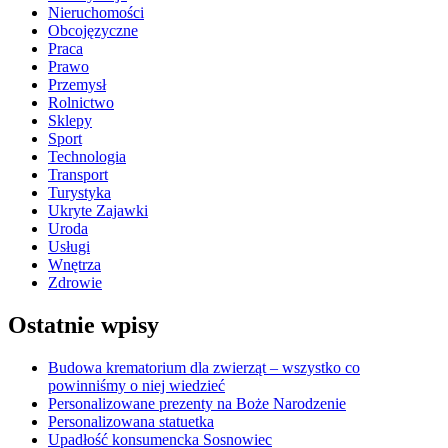
Nieruchomości
Obcojęzyczne
Praca
Prawo
Przemysł
Rolnictwo
Sklepy
Sport
Technologia
Transport
Turystyka
Ukryte Zajawki
Uroda
Usługi
Wnętrza
Zdrowie
Ostatnie wpisy
Budowa krematorium dla zwierząt – wszystko co
powinniśmy o niej wiedzieć
Personalizowane prezenty na Boże Narodzenie
Personalizowana statuetka
Upadłość konsumencka Sosnowiec