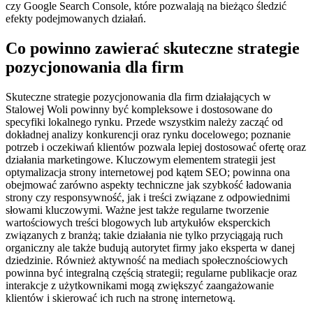
czy Google Search Console, które pozwalają na bieżąco śledzić
efekty podejmowanych działań.
Co powinno zawierać skuteczne strategie
pozycjonowania dla firm
Skuteczne strategie pozycjonowania dla firm działających w
Stalowej Woli powinny być kompleksowe i dostosowane do
specyfiki lokalnego rynku. Przede wszystkim należy zacząć od
dokładnej analizy konkurencji oraz rynku docelowego; poznanie
potrzeb i oczekiwań klientów pozwala lepiej dostosować ofertę oraz
działania marketingowe. Kluczowym elementem strategii jest
optymalizacja strony internetowej pod kątem SEO; powinna ona
obejmować zarówno aspekty techniczne jak szybkość ładowania
strony czy responsywność, jak i treści związane z odpowiednimi
słowami kluczowymi. Ważne jest także regularne tworzenie
wartościowych treści blogowych lub artykułów eksperckich
związanych z branżą; takie działania nie tylko przyciągają ruch
organiczny ale także budują autorytet firmy jako eksperta w danej
dziedzinie. Również aktywność na mediach społecznościowych
powinna być integralną częścią strategii; regularne publikacje oraz
interakcje z użytkownikami mogą zwiększyć zaangażowanie
klientów i skierować ich ruch na stronę internetową.