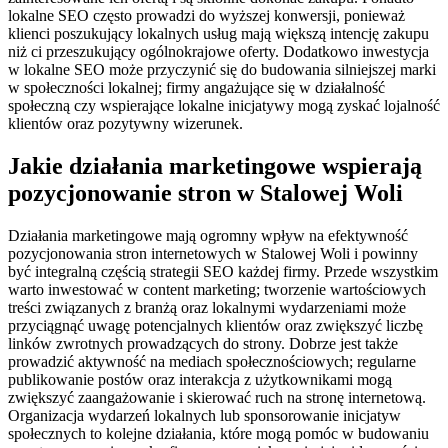
lokalne SEO często prowadzi do wyższej konwersji, ponieważ
klienci poszukujący lokalnych usług mają większą intencję zakupu
niż ci przeszukujący ogólnokrajowe oferty. Dodatkowo inwestycja
w lokalne SEO może przyczynić się do budowania silniejszej marki
w społeczności lokalnej; firmy angażujące się w działalność
społeczną czy wspierające lokalne inicjatywy mogą zyskać lojalność
klientów oraz pozytywny wizerunek.
Jakie działania marketingowe wspierają
pozycjonowanie stron w Stalowej Woli
Działania marketingowe mają ogromny wpływ na efektywność
pozycjonowania stron internetowych w Stalowej Woli i powinny
być integralną częścią strategii SEO każdej firmy. Przede wszystkim
warto inwestować w content marketing; tworzenie wartościowych
treści związanych z branżą oraz lokalnymi wydarzeniami może
przyciągnąć uwagę potencjalnych klientów oraz zwiększyć liczbę
linków zwrotnych prowadzących do strony. Dobrze jest także
prowadzić aktywność na mediach społecznościowych; regularne
publikowanie postów oraz interakcja z użytkownikami mogą
zwiększyć zaangażowanie i skierować ruch na stronę internetową.
Organizacja wydarzeń lokalnych lub sponsorowanie inicjatyw
społecznych to kolejne działania, które mogą pomóc w budowaniu