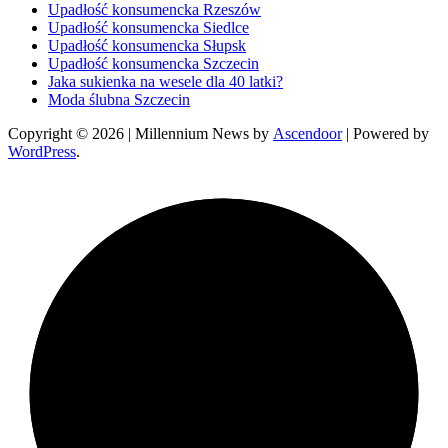
Upadłość konsumencka Rzeszów
Upadłość konsumencka Siedlce
Upadłość konsumencka Słupsk
Upadłość konsumencka Szczecin
Jaka sukienka na wesele dla 40 latki?
Moda ślubna Szczecin
Copyright © 2026
| Millennium News by
Ascendoor
| Powered by
WordPress
.