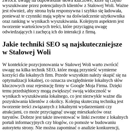
zwrócić uwagę na odpowiednie słowa kluczowe, które są często
wyszukiwane przez potencjalnych klientów z Stalowej Woli. Ważne
jest również, aby strona była responsywna i szybko się ładowała,
ponieważ te czynniki mają wpływ na doświadczenie użytkownika
oraz ranking w wynikach wyszukiwania. Kolejnym aspektem jest
tworzenie wartościowych treści, które przyciągną uwagę
odwiedzających i zachęcą ich do interakcji z firmą.
Jakie techniki SEO są najskuteczniejsze
w Stalowej Woli
W kontekście pozycjonowania w Stalowej Woli warto zwrócić
uwagę na kilka technik SEO, które mogą przynieść wymierne
korzyści dla lokalnych firm. Przede wszystkim należy skupić się na
optymalizacji lokalnej, co oznacza uwzględnienie lokalnych słów
kluczowych oraz rejestrację firmy w Google Moja Firma. Dzięki
temu przedsiębiorcy mogą zwiększyć swoją widoczność w
wynikach wyszukiwania lokalnego, co jest niezwykle ważne dla
pozyskiwania klientów z okolicy. Kolejną skuteczną techniką jest
tworzenie treści związanych z lokalnymi wydarzeniami czy
atrakcjami, co może przyciągnąć uwagę mieszkańców oraz
turystów. Dobrze jest także inwestować w linki zwrotne z lokalnych
portali informacyjnych czy blogów, co pomoże w budowaniu
autorytetu strony. Nie można zapominać o analizie konkurencji,