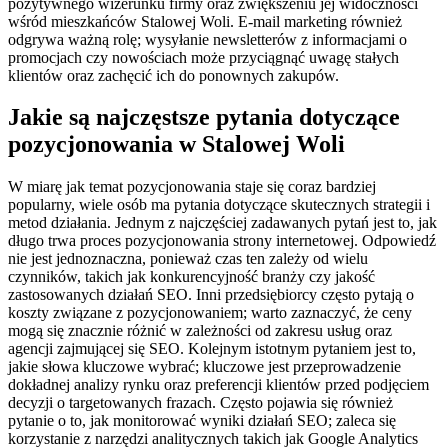
pozytywnego wizerunku firmy oraz zwiększeniu jej widoczności
wśród mieszkańców Stalowej Woli. E-mail marketing również
odgrywa ważną rolę; wysyłanie newsletterów z informacjami o
promocjach czy nowościach może przyciągnąć uwagę stałych
klientów oraz zachęcić ich do ponownych zakupów.
Jakie są najczęstsze pytania dotyczące
pozycjonowania w Stalowej Woli
W miarę jak temat pozycjonowania staje się coraz bardziej
popularny, wiele osób ma pytania dotyczące skutecznych strategii i
metod działania. Jednym z najczęściej zadawanych pytań jest to, jak
długo trwa proces pozycjonowania strony internetowej. Odpowiedź
nie jest jednoznaczna, ponieważ czas ten zależy od wielu
czynników, takich jak konkurencyjność branży czy jakość
zastosowanych działań SEO. Inni przedsiębiorcy często pytają o
koszty związane z pozycjonowaniem; warto zaznaczyć, że ceny
mogą się znacznie różnić w zależności od zakresu usług oraz
agencji zajmującej się SEO. Kolejnym istotnym pytaniem jest to,
jakie słowa kluczowe wybrać; kluczowe jest przeprowadzenie
dokładnej analizy rynku oraz preferencji klientów przed podjęciem
decyzji o targetowanych frazach. Często pojawia się również
pytanie o to, jak monitorować wyniki działań SEO; zaleca się
korzystanie z narzędzi analitycznych takich jak Google Analytics