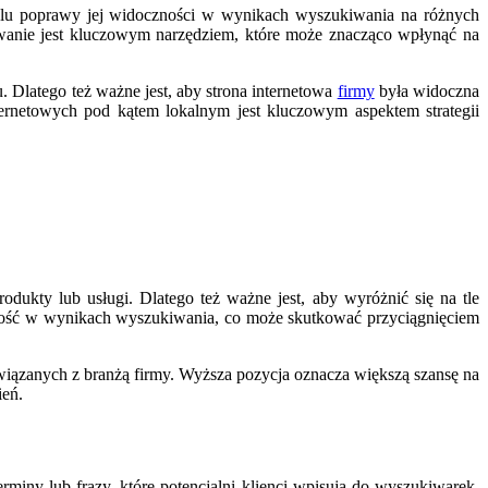
 celu poprawy jej widoczności w wynikach wyszukiwania na różnych
owanie jest kluczowym narzędziem, które może znacząco wpłynąć na
 Dlatego też ważne jest, aby strona internetowa
firmy
była widoczna
ernetowych pod kątem lokalnym jest kluczowym aspektem strategii
ukty lub usługi. Dlatego też ważne jest, aby wyróżnić się na tle
zność w wynikach wyszukiwania, co może skutkować przyciągnięciem
iązanych z branżą firmy. Wyższa pozycja oznacza większą szansę na
ień.
ny lub frazy, które potencjalni klienci wpisują do wyszukiwarek,