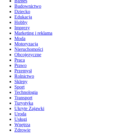
Biznes
Budownictwo
Dziecko
Edukacja
Hobby
Imprezy
Marketing i reklama
Moda
Motoryzacja
Nieruchomości
Obcojęzyczne
Praca
Prawo
Przemysł
Rolnictwo
Sklepy
Sport
Technologia
Transport
Turystyka
Ukryte Zajawki
Uroda
Usługi
Wnętrza
Zdrowie