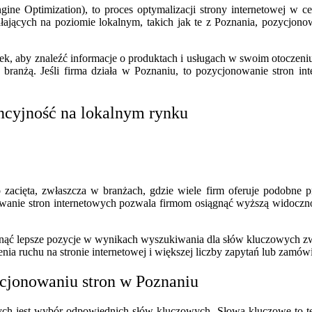
ine Optimization), to proces optymalizacji strony internetowej w
ałających na poziomie lokalnym, takich jak te z Poznania, pozycjon
, aby znaleźć informacje o produktach i usługach w swoim otoczeniu.
ranżą. Jeśli firma działa w Poznaniu, to pozycjonowanie stron int
ncyjność na lokalnym rynku
ięta, zwłaszcza w branżach, gdzie wiele firm oferuje podobne prod
nowanie stron internetowych pozwala firmom osiągnąć wyższą widoc
nąć lepsze pozycje w wynikach wyszukiwania dla słów kluczowych zw
nia ruchu na stronie internetowej i większej liczby zapytań lub zamów
ycjonowaniu stron w Poznaniu
h jest wybór odpowiednich słów kluczowych. Słowa kluczowe to termi