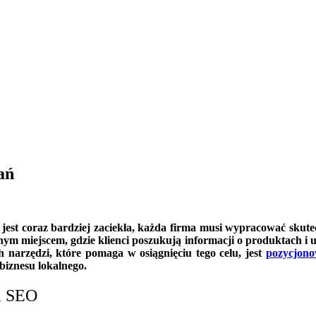
ań
jest coraz bardziej zaciekła, każda firma musi wypracować skute
wnym miejscem, gdzie klienci poszukują informacji o produktach i us
 narzędzi, które pomaga w osiągnięciu tego celu, jest
pozycjono
iznesu lokalnego.
i SEO