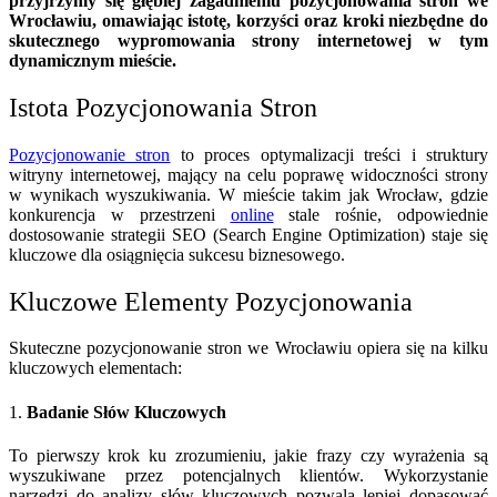
przyjrzymy się głębiej zagadnieniu pozycjonowania stron we
Wrocławiu, omawiając istotę, korzyści oraz kroki niezbędne do
skutecznego wypromowania strony internetowej w tym
dynamicznym mieście.
Istota Pozycjonowania Stron
Pozycjonowanie stron
to proces optymalizacji treści i struktury
witryny internetowej, mający na celu poprawę widoczności strony
w wynikach wyszukiwania. W mieście takim jak Wrocław, gdzie
konkurencja w przestrzeni
online
stale rośnie, odpowiednie
dostosowanie strategii SEO (Search Engine Optimization) staje się
kluczowe dla osiągnięcia sukcesu biznesowego.
Kluczowe Elementy Pozycjonowania
Skuteczne pozycjonowanie stron we Wrocławiu opiera się na kilku
kluczowych elementach:
1.
Badanie Słów Kluczowych
To pierwszy krok ku zrozumieniu, jakie frazy czy wyrażenia są
wyszukiwane przez potencjalnych klientów. Wykorzystanie
narzędzi do analizy słów kluczowych pozwala lepiej dopasować