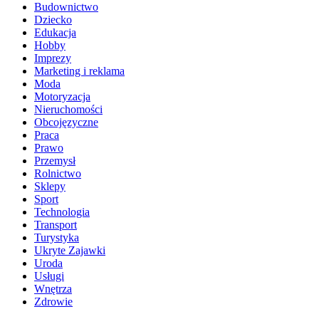
Budownictwo
Dziecko
Edukacja
Hobby
Imprezy
Marketing i reklama
Moda
Motoryzacja
Nieruchomości
Obcojęzyczne
Praca
Prawo
Przemysł
Rolnictwo
Sklepy
Sport
Technologia
Transport
Turystyka
Ukryte Zajawki
Uroda
Usługi
Wnętrza
Zdrowie