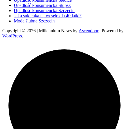
Upadłość konsumencka Siedlce
Upadłość konsumencka Słupsk
Upadłość konsumencka Szczecin
Jaka sukienka na wesele dla 40 latki?
Moda ślubna Szczecin
Copyright © 2026
| Millennium News by
Ascendoor
| Powered by
WordPress
.