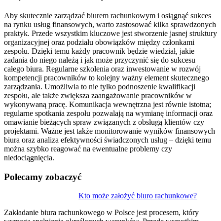
Aby skutecznie zarządzać biurem rachunkowym i osiągnąć sukces
na rynku usług finansowych, warto zastosować kilka sprawdzonych
praktyk. Przede wszystkim kluczowe jest stworzenie jasnej struktury
organizacyjnej oraz podziału obowiązków między członkami
zespołu. Dzięki temu każdy pracownik będzie wiedział, jakie
zadania do niego należą i jak może przyczynić się do sukcesu
całego biura. Regularne szkolenia oraz inwestowanie w rozwój
kompetencji pracowników to kolejny ważny element skutecznego
zarządzania. Umożliwia to nie tylko podnoszenie kwalifikacji
zespołu, ale także zwiększa zaangażowanie pracowników w
wykonywaną pracę. Komunikacja wewnętrzna jest równie istotna;
regularne spotkania zespołu pozwalają na wymianę informacji oraz
omawianie bieżących spraw związanych z obsługą klientów czy
projektami. Ważne jest także monitorowanie wyników finansowych
biura oraz analiza efektywności świadczonych usług – dzięki temu
można szybko reagować na ewentualne problemy czy
niedociągnięcia.
Polecamy zobaczyć
Nawigacja
Kto może założyć biuro rachunkowe?
wpisu
Zakładanie biura rachunkowego w Polsce jest procesem, który