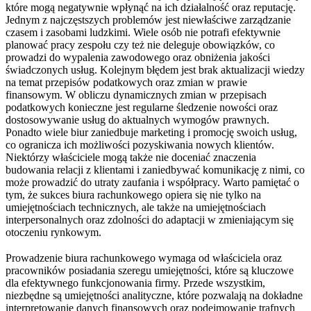
które mogą negatywnie wpłynąć na ich działalność oraz reputację.
Jednym z najczęstszych problemów jest niewłaściwe zarządzanie
czasem i zasobami ludzkimi. Wiele osób nie potrafi efektywnie
planować pracy zespołu czy też nie deleguje obowiązków, co
prowadzi do wypalenia zawodowego oraz obniżenia jakości
świadczonych usług. Kolejnym błędem jest brak aktualizacji wiedzy
na temat przepisów podatkowych oraz zmian w prawie
finansowym. W obliczu dynamicznych zmian w przepisach
podatkowych konieczne jest regularne śledzenie nowości oraz
dostosowywanie usług do aktualnych wymogów prawnych.
Ponadto wiele biur zaniedbuje marketing i promocję swoich usług,
co ogranicza ich możliwości pozyskiwania nowych klientów.
Niektórzy właściciele mogą także nie doceniać znaczenia
budowania relacji z klientami i zaniedbywać komunikację z nimi, co
może prowadzić do utraty zaufania i współpracy. Warto pamiętać o
tym, że sukces biura rachunkowego opiera się nie tylko na
umiejętnościach technicznych, ale także na umiejętnościach
interpersonalnych oraz zdolności do adaptacji w zmieniającym się
otoczeniu rynkowym.
Prowadzenie biura rachunkowego wymaga od właściciela oraz
pracowników posiadania szeregu umiejętności, które są kluczowe
dla efektywnego funkcjonowania firmy. Przede wszystkim,
niezbędne są umiejętności analityczne, które pozwalają na dokładne
interpretowanie danych finansowych oraz podejmowanie trafnych