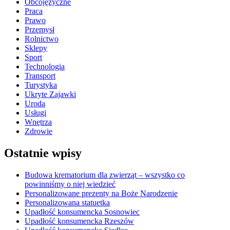
Obcojęzyczne
Praca
Prawo
Przemysł
Rolnictwo
Sklepy
Sport
Technologia
Transport
Turystyka
Ukryte Zajawki
Uroda
Usługi
Wnętrza
Zdrowie
Ostatnie wpisy
Budowa krematorium dla zwierząt – wszystko co
powinniśmy o niej wiedzieć
Personalizowane prezenty na Boże Narodzenie
Personalizowana statuetka
Upadłość konsumencka Sosnowiec
Upadłość konsumencka Rzeszów