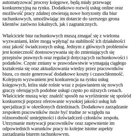
automatyzować procesy księgowe, będą miały przewagę
konkurencyjną na rynku. Dodatkowo rozwój usług online oraz
możliwość pracy zdalnej otwierają nowe horyzonty dla biur
rachunkowych, umożliwiając im dotarcie do szerszego grona
klientów zarówno lokalnych, jak i zagranicznych.
Właściciele biur rachunkowych muszą zmagać się z wieloma
wyzwaniami, które mogą wpłynąć na stabilność ich działalności
oraz jakość świadczonych usług. Jednym z głównych problemów
jest konieczność dostosowywania się do zmieniających się
przepisów prawnych oraz regulacji dotyczących rachunkowości i
podatków. Częste zmiany w prawodawstwie wymagają ciągłego
kształcenia się oraz aktualizowania wiedzy przez pracowników
biura, co może generować dodatkowe koszty i czasochłonność.
Kolejnym wyzwaniem jest konkurencja na rynku usług
księgowych, która stale rośnie wraz z pojawianiem się nowych
graczy oferujących podobne usługi często po niższych cenach.
Właściciele muszą więc znaleźć sposób na wyróżnienie się spośród
konkurencji poprzez oferowanie wysokiej jakości usług lub
specjalizacji w określonych dziedzinach. Dodatkowo zarządzanie
zespołem pracowników może być trudne ze względu na
różnorodność umiejętności i doświadczeń członków zespołu.
Utrzymanie motywacji pracowników oraz zapewnienie im
odpowiednich warunków pracy to kolejne istotne aspekty
zarządzania biurem rachunkowym.