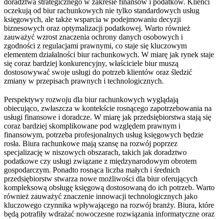
doradztwa strategicznego w zakresie finansów i podatków. Klienci
oczekują od biur rachunkowych nie tylko standardowych usług
księgowych, ale także wsparcia w podejmowaniu decyzji
biznesowych oraz optymalizacji podatkowej. Warto również
zauważyć wzrost znaczenia ochrony danych osobowych i
zgodności z regulacjami prawnymi, co staje się kluczowym
elementem działalności biur rachunkowych. W miarę jak rynek staje
się coraz bardziej konkurencyjny, właściciele biur muszą
dostosowywać swoje usługi do potrzeb klientów oraz śledzić
zmiany w przepisach prawnych i technologicznych.
Perspektywy rozwoju dla biur rachunkowych wyglądają
obiecująco, zwłaszcza w kontekście rosnącego zapotrzebowania na
usługi finansowe i doradcze. W miarę jak przedsiębiorstwa stają się
coraz bardziej skomplikowane pod względem prawnym i
finansowym, potrzeba profesjonalnych usług księgowych będzie
rosła. Biura rachunkowe mają szansę na rozwój poprzez
specjalizację w niszowych obszarach, takich jak doradztwo
podatkowe czy usługi związane z międzynarodowym obrotem
gospodarczym. Ponadto rosnąca liczba małych i średnich
przedsiębiorstw stwarza nowe możliwości dla biur oferujących
kompleksową obsługę księgową dostosowaną do ich potrzeb. Warto
również zauważyć znaczenie innowacji technologicznych jako
kluczowego czynnika wpływającego na rozwój branży. Biura, które
będą potrafiły wdrażać nowoczesne rozwiązania informatyczne oraz