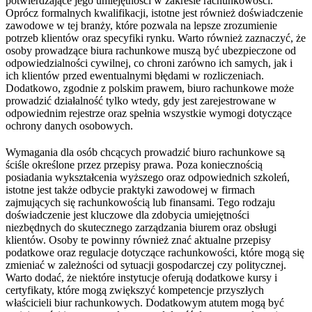
potwierdzające jego umiejętności w zakresie rachunkowości.
Oprócz formalnych kwalifikacji, istotne jest również doświadczenie
zawodowe w tej branży, które pozwala na lepsze zrozumienie
potrzeb klientów oraz specyfiki rynku. Warto również zaznaczyć, że
osoby prowadzące biura rachunkowe muszą być ubezpieczone od
odpowiedzialności cywilnej, co chroni zarówno ich samych, jak i
ich klientów przed ewentualnymi błędami w rozliczeniach.
Dodatkowo, zgodnie z polskim prawem, biuro rachunkowe może
prowadzić działalność tylko wtedy, gdy jest zarejestrowane w
odpowiednim rejestrze oraz spełnia wszystkie wymogi dotyczące
ochrony danych osobowych.
Wymagania dla osób chcących prowadzić biuro rachunkowe są
ściśle określone przez przepisy prawa. Poza koniecznością
posiadania wykształcenia wyższego oraz odpowiednich szkoleń,
istotne jest także odbycie praktyki zawodowej w firmach
zajmujących się rachunkowością lub finansami. Tego rodzaju
doświadczenie jest kluczowe dla zdobycia umiejętności
niezbędnych do skutecznego zarządzania biurem oraz obsługi
klientów. Osoby te powinny również znać aktualne przepisy
podatkowe oraz regulacje dotyczące rachunkowości, które mogą się
zmieniać w zależności od sytuacji gospodarczej czy politycznej.
Warto dodać, że niektóre instytucje oferują dodatkowe kursy i
certyfikaty, które mogą zwiększyć kompetencje przyszłych
właścicieli biur rachunkowych. Dodatkowym atutem mogą być