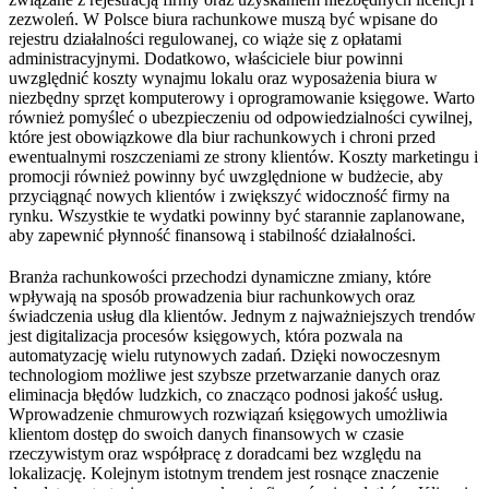
zezwoleń. W Polsce biura rachunkowe muszą być wpisane do
rejestru działalności regulowanej, co wiąże się z opłatami
administracyjnymi. Dodatkowo, właściciele biur powinni
uwzględnić koszty wynajmu lokalu oraz wyposażenia biura w
niezbędny sprzęt komputerowy i oprogramowanie księgowe. Warto
również pomyśleć o ubezpieczeniu od odpowiedzialności cywilnej,
które jest obowiązkowe dla biur rachunkowych i chroni przed
ewentualnymi roszczeniami ze strony klientów. Koszty marketingu i
promocji również powinny być uwzględnione w budżecie, aby
przyciągnąć nowych klientów i zwiększyć widoczność firmy na
rynku. Wszystkie te wydatki powinny być starannie zaplanowane,
aby zapewnić płynność finansową i stabilność działalności.
Branża rachunkowości przechodzi dynamiczne zmiany, które
wpływają na sposób prowadzenia biur rachunkowych oraz
świadczenia usług dla klientów. Jednym z najważniejszych trendów
jest digitalizacja procesów księgowych, która pozwala na
automatyzację wielu rutynowych zadań. Dzięki nowoczesnym
technologiom możliwe jest szybsze przetwarzanie danych oraz
eliminacja błędów ludzkich, co znacząco podnosi jakość usług.
Wprowadzenie chmurowych rozwiązań księgowych umożliwia
klientom dostęp do swoich danych finansowych w czasie
rzeczywistym oraz współpracę z doradcami bez względu na
lokalizację. Kolejnym istotnym trendem jest rosnące znaczenie