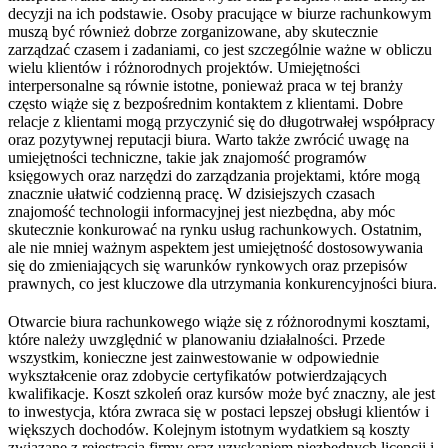
decyzji na ich podstawie. Osoby pracujące w biurze rachunkowym
muszą być również dobrze zorganizowane, aby skutecznie
zarządzać czasem i zadaniami, co jest szczególnie ważne w obliczu
wielu klientów i różnorodnych projektów. Umiejętności
interpersonalne są równie istotne, ponieważ praca w tej branży
często wiąże się z bezpośrednim kontaktem z klientami. Dobre
relacje z klientami mogą przyczynić się do długotrwałej współpracy
oraz pozytywnej reputacji biura. Warto także zwrócić uwagę na
umiejętności techniczne, takie jak znajomość programów
księgowych oraz narzędzi do zarządzania projektami, które mogą
znacznie ułatwić codzienną pracę. W dzisiejszych czasach
znajomość technologii informacyjnej jest niezbędna, aby móc
skutecznie konkurować na rynku usług rachunkowych. Ostatnim,
ale nie mniej ważnym aspektem jest umiejętność dostosowywania
się do zmieniających się warunków rynkowych oraz przepisów
prawnych, co jest kluczowe dla utrzymania konkurencyjności biura.
Otwarcie biura rachunkowego wiąże się z różnorodnymi kosztami,
które należy uwzględnić w planowaniu działalności. Przede
wszystkim, konieczne jest zainwestowanie w odpowiednie
wykształcenie oraz zdobycie certyfikatów potwierdzających
kwalifikacje. Koszt szkoleń oraz kursów może być znaczny, ale jest
to inwestycja, która zwraca się w postaci lepszej obsługi klientów i
większych dochodów. Kolejnym istotnym wydatkiem są koszty
związane z rejestracją firmy oraz uzyskaniem niezbędnych licencji i