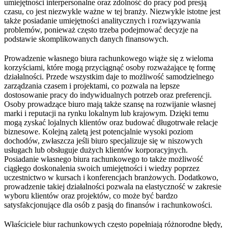
umiejętności interpersonalne oraz zdolność do pracy pod presją
czasu, co jest niezwykle ważne w tej branży. Niezwykle istotne jest
także posiadanie umiejętności analitycznych i rozwiązywania
problemów, ponieważ często trzeba podejmować decyzje na
podstawie skomplikowanych danych finansowych.
Prowadzenie własnego biura rachunkowego wiąże się z wieloma
korzyściami, które mogą przyciągnąć osoby rozważające tę formę
działalności. Przede wszystkim daje to możliwość samodzielnego
zarządzania czasem i projektami, co pozwala na lepsze
dostosowanie pracy do indywidualnych potrzeb oraz preferencji.
Osoby prowadzące biuro mają także szansę na rozwijanie własnej
marki i reputacji na rynku lokalnym lub krajowym. Dzięki temu
mogą zyskać lojalnych klientów oraz budować długotrwałe relacje
biznesowe. Kolejną zaletą jest potencjalnie wysoki poziom
dochodów, zwłaszcza jeśli biuro specjalizuje się w niszowych
usługach lub obsługuje dużych klientów korporacyjnych.
Posiadanie własnego biura rachunkowego to także możliwość
ciągłego doskonalenia swoich umiejętności i wiedzy poprzez
uczestnictwo w kursach i konferencjach branżowych. Dodatkowo,
prowadzenie takiej działalności pozwala na elastyczność w zakresie
wyboru klientów oraz projektów, co może być bardzo
satysfakcjonujące dla osób z pasją do finansów i rachunkowości.
Właściciele biur rachunkowych często popełniają różnorodne błędy,