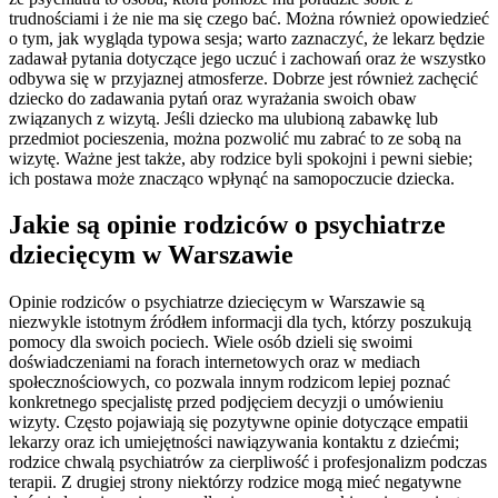
trudnościami i że nie ma się czego bać. Można również opowiedzieć
o tym, jak wygląda typowa sesja; warto zaznaczyć, że lekarz będzie
zadawał pytania dotyczące jego uczuć i zachowań oraz że wszystko
odbywa się w przyjaznej atmosferze. Dobrze jest również zachęcić
dziecko do zadawania pytań oraz wyrażania swoich obaw
związanych z wizytą. Jeśli dziecko ma ulubioną zabawkę lub
przedmiot pocieszenia, można pozwolić mu zabrać to ze sobą na
wizytę. Ważne jest także, aby rodzice byli spokojni i pewni siebie;
ich postawa może znacząco wpłynąć na samopoczucie dziecka.
Jakie są opinie rodziców o psychiatrze
dziecięcym w Warszawie
Opinie rodziców o psychiatrze dziecięcym w Warszawie są
niezwykle istotnym źródłem informacji dla tych, którzy poszukują
pomocy dla swoich pociech. Wiele osób dzieli się swoimi
doświadczeniami na forach internetowych oraz w mediach
społecznościowych, co pozwala innym rodzicom lepiej poznać
konkretnego specjalistę przed podjęciem decyzji o umówieniu
wizyty. Często pojawiają się pozytywne opinie dotyczące empatii
lekarzy oraz ich umiejętności nawiązywania kontaktu z dziećmi;
rodzice chwalą psychiatrów za cierpliwość i profesjonalizm podczas
terapii. Z drugiej strony niektórzy rodzice mogą mieć negatywne