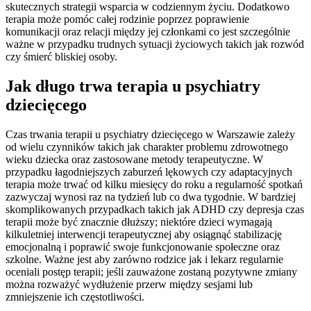
skutecznych strategii wsparcia w codziennym życiu. Dodatkowo
terapia może pomóc całej rodzinie poprzez poprawienie
komunikacji oraz relacji między jej członkami co jest szczególnie
ważne w przypadku trudnych sytuacji życiowych takich jak rozwód
czy śmierć bliskiej osoby.
Jak długo trwa terapia u psychiatry
dziecięcego
Czas trwania terapii u psychiatry dziecięcego w Warszawie zależy
od wielu czynników takich jak charakter problemu zdrowotnego
wieku dziecka oraz zastosowane metody terapeutyczne. W
przypadku łagodniejszych zaburzeń lękowych czy adaptacyjnych
terapia może trwać od kilku miesięcy do roku a regularność spotkań
zazwyczaj wynosi raz na tydzień lub co dwa tygodnie. W bardziej
skomplikowanych przypadkach takich jak ADHD czy depresja czas
terapii może być znacznie dłuższy; niektóre dzieci wymagają
kilkuletniej interwencji terapeutycznej aby osiągnąć stabilizację
emocjonalną i poprawić swoje funkcjonowanie społeczne oraz
szkolne. Ważne jest aby zarówno rodzice jak i lekarz regularnie
oceniali postęp terapii; jeśli zauważone zostaną pozytywne zmiany
można rozważyć wydłużenie przerw między sesjami lub
zmniejszenie ich częstotliwości.