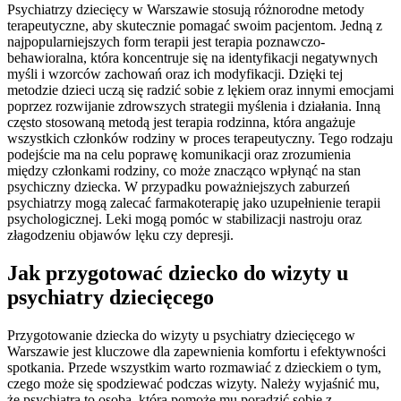
Psychiatrzy dziecięcy w Warszawie stosują różnorodne metody
terapeutyczne, aby skutecznie pomagać swoim pacjentom. Jedną z
najpopularniejszych form terapii jest terapia poznawczo-
behawioralna, która koncentruje się na identyfikacji negatywnych
myśli i wzorców zachowań oraz ich modyfikacji. Dzięki tej
metodzie dzieci uczą się radzić sobie z lękiem oraz innymi emocjami
poprzez rozwijanie zdrowszych strategii myślenia i działania. Inną
często stosowaną metodą jest terapia rodzinna, która angażuje
wszystkich członków rodziny w proces terapeutyczny. Tego rodzaju
podejście ma na celu poprawę komunikacji oraz zrozumienia
między członkami rodziny, co może znacząco wpłynąć na stan
psychiczny dziecka. W przypadku poważniejszych zaburzeń
psychiatrzy mogą zalecać farmakoterapię jako uzupełnienie terapii
psychologicznej. Leki mogą pomóc w stabilizacji nastroju oraz
złagodzeniu objawów lęku czy depresji.
Jak przygotować dziecko do wizyty u
psychiatry dziecięcego
Przygotowanie dziecka do wizyty u psychiatry dziecięcego w
Warszawie jest kluczowe dla zapewnienia komfortu i efektywności
spotkania. Przede wszystkim warto rozmawiać z dzieckiem o tym,
czego może się spodziewać podczas wizyty. Należy wyjaśnić mu,
że psychiatra to osoba, która pomoże mu poradzić sobie z