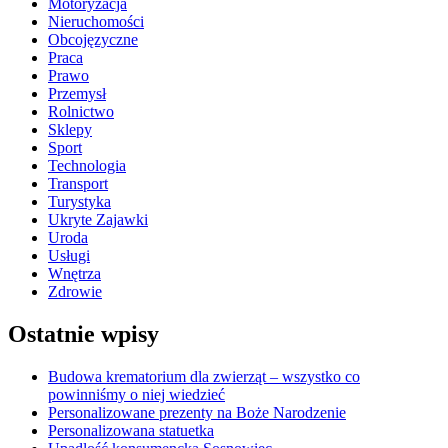
Motoryzacja
Nieruchomości
Obcojęzyczne
Praca
Prawo
Przemysł
Rolnictwo
Sklepy
Sport
Technologia
Transport
Turystyka
Ukryte Zajawki
Uroda
Usługi
Wnętrza
Zdrowie
Ostatnie wpisy
Budowa krematorium dla zwierząt – wszystko co
powinniśmy o niej wiedzieć
Personalizowane prezenty na Boże Narodzenie
Personalizowana statuetka