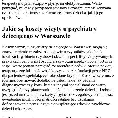
terapeutą mogą znacząco wpłynąć na efekty leczenia. Warto
pamiętać, że każdy przypadek jest inny i czasami terapia wymaga
czasu oraz cierpliwości zarówno ze strony dziecka, jak i jego
opiekunów.
Jakie są koszty wizyty u psychiatry
dziecięcego w Warszawie
Koszty wizyty u psychiatry dziecięcego w Warszawie mogą się
znacznie różnić w zależności od wielu czynników takich jak
lokalizacja gabinetu czy doświadczenie specjalisty. W prywatnych
praktykach ceny wizyt oscylują zazwyczaj między 150 a 400 zł za
sesję. Warto jednak pamiętać, że niektóre placówki oferują pakiety
terapeutyczne lub możliwość korzystania z refundacji przez NFZ
dla pacjentów spełniających określone kryteria. Koszt wizyty może
również obejmować dodatkowe usługi takie jak badania
diagnostyczne czy konsultacje z innymi specjalistami co warto
uwzględnić przy planowaniu budżetu na leczenie dziecka. Dobrze
jest przed umówieniem wizyty zapytać o szczegółowy cennik oraz
ewentualne możliwości płatności ratalnej lub uzyskania
dofinansowania przez instytucje wspierające zdrowie psychiczne
dzieci i młodzieży.