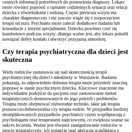
cennych informacji potrzebnych do postawienia diagnozy. Lekarz
może również poprosić o opisanie codziennych sytuacji oraz relacji
dziecka z rówieśnikami i rodziną. Często pierwsza wizyta ma
charakter diagnostyczny i nie zawsze wiąże się z rozpoczęciem
terapii od razu. Psychiatra może zalecić dodatkowe badania lub
konsultacje z innymi specjalistami. Dziecko powinno czuć się
komfortowo podczas wizyty; dlatego ważne jest, aby lekarz potrafił
nawiązać dobry kontakt i stworzyć przyjazną atmosferę.
Czy terapia psychiatryczna dla dzieci jest
skuteczna
Wielu rodziców zastanawia się nad skutecznością terapii
psychiatrycznej dla dzieci i młodzieży w Warszawie. Badania
pokazują, że odpowiednio dobrana terapia może przynieść znaczną
poprawę w stanie psychicznym dziecka. Kluczowe znaczenie ma
indywidualne podejście do pacjenta oraz zastosowanie metod
terapeutycznych dostosowanych do jego potrzeb i problemów.
Terapia może obejmować różnorodne techniki, takie jak terapia
poznawczo-behawioralna czy terapia rodzin. W przypadku bardziej
skomplikowanych przypadków psychiatrzy często współpracują z
psychologami oraz terapeutami zajęciowymi, co zwiększa szanse na
sukces leczenia. Ważne jest również zaangażowanie rodziców w
proces terapeutyczny; ich wsparcie oraz aktywna współpraca z