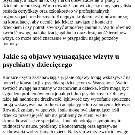
psychiatry, a także na to, czy ma on doświadczenie w pracy z
dziećmi i młodzieżą. Warto również sprawdzić, czy dany specjalista
posiada certyfikaty oraz członkostwo w profesjonalnych
organizacjach medycznych. Kolejnym krokiem jest umówienie się
na konsultację, aby ocenić, jak lekarz nawiązuje kontakt z
dzieckiem i czy potrafi stworzyć atmosferę zaufania. Warto również
zwrócić uwagę na lokalizację gabinetu oraz dostępność terminów
wizyt, co może mieć znaczenie w przypadku nagłej potrzeby
pomocy.
Jakie są objawy wymagające wizyty u
psychiatry dziecięcego
Rodzice często zastanawiają się, jakie objawy mogą wskazywać na
potrzebę konsultacji z psychiatrą dziecięcym w Warszawie. Warto
zwrócić uwagę na zmiany w zachowaniu dziecka, które mogą być
sygnałem problemów emocjonalnych lub psychicznych. Objawy
takie jak nadmierna drażliwość, lękliwość czy wycofanie społeczne
mogą wskazywać na trudności adaptacyjne lub zaburzenia lękowe.
Również zmiany w apetycie i śnie mogą być alarmujące; jeśli
dziecko przestaje jeść lub ma problemy ze snem, warto
skonsultować się ze specjalistą. Inne niepokojące symptomy to
trudności w nauce, problemy z koncentracją oraz agresywne
zachowania wobec innych dzieci. Należy również zwrócić uwagę