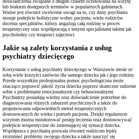
doświadczenia związane z długim czasem oczekiwania na wizytę
lub brakiem dostępnych terminów w popularnych gabinetach.
Ważne jest również zwrócenie uwagi na to, czy dany psychiatra
stosuje podejście holistyczne wobec pacjenta; wielu rodziców
docenia specjalistów, którzy angażują całą rodzinę w proces
terapeutyczny oraz współpracują z innymi specjalistami takimi jak
psycholodzy czy terapeuci zajęciowi.
Jakie są zalety korzystania z usług
psychiatry dziecięcego
Korzystanie z usług psychiatry dziecięcego w Warszawie niesie ze
sobą wiele korzyści zarówno dla samego dziecka jak i jego rodziny.
Przede wszystkim profesjonalna pomoc psychologiczna może
znacząco poprawić jakość życia dziecka poprzez skuteczne radzenie
sobie z problemami emocjonalnymi czy behawioralnymi.
Psychiatrzy posiadają wiedzę oraz doświadczenie potrzebne do
diagnozowania różnych zaburzeń psychicznych a także do
proponowania odpowiednich metod terapeutycznych
dostosowanych do wieku i potrzeb pacjenta. Dzięki regularnym
wizytom można monitorować postęp leczenia oraz dostosowywać
podejście terapeutyczne do zmieniającej się sytuacji dziecka.
Współpraca z psychiatrą pozwala również rodzicom lepiej
zrozumieć problemy swojego dziecka a także nauczyć się