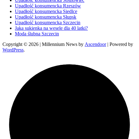
Upadłość konsumencka Sosnowiec
Upadłość konsumencka Rzeszów
Upadłość konsumencka Siedlce
Upadłość konsumencka Słupsk
Upadłość konsumencka Szczecin
Jaka sukienka na wesele dla 40 latki?
Moda ślubna Szczecin
Copyright © 2026
| Millennium News by
Ascendoor
| Powered by
WordPress
.