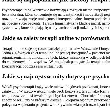
Psychoterapeuci w Warszawie korzystają z różnych metod terapeutycz
behawioralna, która koncentruje się na identyfikacji i modyfikacji n
oraz poprawiają swoje umiejętności interpersonalne. Innym podejści
na obecne życie pacjenta. Terapia humanistyczna kładzie nacisk na r
systemowe, które skupiają się na dynamice relacji rodzinnych i społe
Jakie są zalety terapii online w porównani
Terapia online staje się coraz bardziej popularna w Warszawie i in
Jedną z głównych zalet terapii online jest jej dostępność – pacjenci
ograniczeniami mobilności lub tych, którzy mieszkają w odległych lok
do codziennych obowiązków. Warto jednak pamiętać, że terapia onlin
koncentracją podczas sesji wirtualnych.
Jakie są najczęstsze mity dotyczące psycho
Wokół psychoterapii krąży wiele mitów i błędnych przekonań, które m
„słabych”. W rzeczywistości wiele osób korzysta z terapii jako for
terapia zawsze musi trwać długo i być kosztowna. Choć niektóre ter
znaczące rezultaty w krótszym okresie. Kolejnym błędnym przekonani
polega na wspieraniu pacjenta w odkrywaniu własnych rozwiązań i str