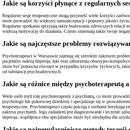
Jakie są korzyści płynące z regularnych se
Regularne sesje terapeutyczne mogą przynieść wiele korzyści zarówn
może prowadzić do większej samoakceptacji i poprawy jakości życia. 
Regularne spotkania sprzyjają także budowaniu zdrowszych relacji 
większą motywację do działania. Często zmieniają także swoje negaty
Jakie są najczęstsze problemy rozwiązyw
Psychoterapeuci w Warszawie zajmują się szerokim zakresem problem
pacjentów należą depresja, lęki oraz zaburzenia obsesyjno-kompuls
może być pomocna również w przypadku kryzysów życiowych, takich jak
od substancji psychoaktywnych.
Jakie są różnice między psychoterapeutą 
Wiele osób myli rolę psychoterapeuty z psychiatrą, co może prowadz
psychologii lub pokrewnej dziedziny i specjalizuje się w prowadzen
terapeutyczne. Psychoterapeuci często pracują z osobami borykającym
zakresu psychiatrii. Jego zadaniem jest diagnozowanie i leczenie za
depresja, współpraca obu specjalistów może być niezbędna dla uzy
Jakie są najpopularniejsze metody terapii