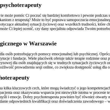
 psychoterapeuty
ie może pomóc Ci poczuć się bardziej komfortowo i pewnie podczas se
otkaniom z terapeutą? Może to być poprawa samopoczucia emocjonalnego
dotyczące aktualnej sytuacji życiowej oraz wszelkich trudności, które 
może Ci lepiej ocenić, czy dany specjalista odpowiada Twoim potrzebo
ogicznego w Warszawie
la osób potrzebujących pomocy emocjonalnej lub psychicznej. Oprócz 
tucje i fundacje. Wiele placówek oferuje także terapie rodzinne oraz 
ysowej dla osób znajdujących się w trudnych sytuacjach życiowych or
żliwość prowadzenia sesji online, co zwiększa dostępność usług dla o
choterapeuty
 kilka kluczowych cech, które mogą świadczyć o jego kompetencjach 
acjenta oraz okazywania wsparcia jest niezwykle istotna w procesie t
 myśli i emocje. Dobry psychoterapeuta powinien być również otwarty
danie odpowiednich kwalifikacji oraz doświadczenia zawodowego – war