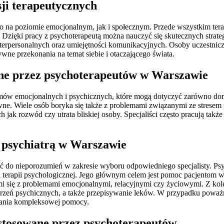
sji terapeutycznych
o na poziomie emocjonalnym, jak i społecznym. Przede wszystkim terap
Dzięki pracy z psychoterapeutą można nauczyć się skutecznych strateg
interpersonalnych oraz umiejętności komunikacyjnych. Osoby uczestni
wne przekonania na temat siebie i otaczającego świata.
ane przez psychoterapeutów w Warszawie
ów emocjonalnych i psychicznych, które mogą dotyczyć zarówno dorosł
ywne. Wiele osób boryka się także z problemami związanymi ze strese
 rozwód czy utrata bliskiej osoby. Specjaliści często pracują także 
a psychiatrą w Warszawie
ić do nieporozumień w zakresie wyboru odpowiedniego specjalisty. Psy
iu terapii psychologicznej. Jego głównym celem jest pomoc pacjentom w
i się z problemami emocjonalnymi, relacyjnymi czy życiowymi. Z kolei
burzeń psychicznych, a także przepisywanie leków. W przypadku poważn
skania kompleksowej pomocy.
 stosowane przez psychoterapeutów