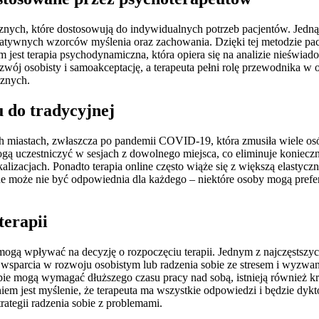
nych, które dostosowują do indywidualnych potrzeb pacjentów. Jedną z
egatywnych wzorców myślenia oraz zachowania. Dzięki tej metodzie pacje
em jest terapia psychodynamiczna, która opiera się na analizie nieś
ozwój osobisty i samoakceptację, a terapeuta pełni rolę przewodnika w
cznych.
u do tradycyjnej
nych miastach, zwłaszcza po pandemii COVID-19, która zmusiła wiele 
 mogą uczestniczyć w sesjach z dowolnego miejsca, co eliminuje koniecz
alizacjach. Ponadto terapia online często wiąże się z większą elastyc
e może nie być odpowiednia dla każdego – niektóre osoby mogą prefero
terapii
ogą wpływać na decyzję o rozpoczęciu terapii. Jednym z najczęstszych 
my wsparcia w rozwoju osobistym lub radzenia sobie ze stresem i wyz
apie mogą wymagać dłuższego czasu pracy nad sobą, istnieją również k
em jest myślenie, że terapeuta ma wszystkie odpowiedzi i będzie dykt
ategii radzenia sobie z problemami.