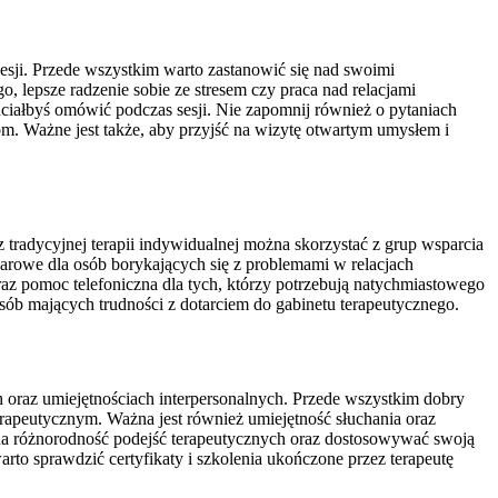
sji. Przede wszystkim warto zastanowić się nad swoimi
, lepsze radzenie sobie ze stresem czy praca nad relacjami
chciałbyś omówić podczas sesji. Nie zapomnij również o pytaniach
m. Ważne jest także, aby przyjść na wizytę otwartym umysłem i
tradycyjnej terapii indywidualnej można skorzystać z grup wsparcia
parowe dla osób borykających się z problemami w relacjach
az pomoc telefoniczna dla tych, którzy potrzebują natychmiastowego
sób mających trudności z dotarciem do gabinetu terapeutycznego.
oraz umiejętnościach interpersonalnych. Przede wszystkim dobry
erapeutycznym. Ważna jest również umiejętność słuchania oraz
 na różnorodność podejść terapeutycznych oraz dostosowywać swoją
to sprawdzić certyfikaty i szkolenia ukończone przez terapeutę