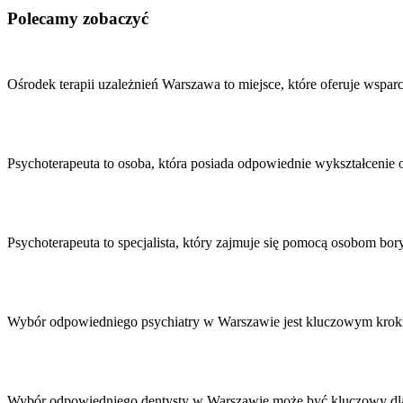
Polecamy zobaczyć
Nawigacja
wpisu
Ośrodek terapii uzależnień Warszawa to miejsce, które oferuje wsp
Psychoterapeuta to osoba, która posiada odpowiednie wykształcenie
Psychoterapeuta to specjalista, który zajmuje się pomocą osobom 
Wybór odpowiedniego psychiatry w Warszawie jest kluczowym krok
Wybór odpowiedniego dentysty w Warszawie może być kluczowy dla