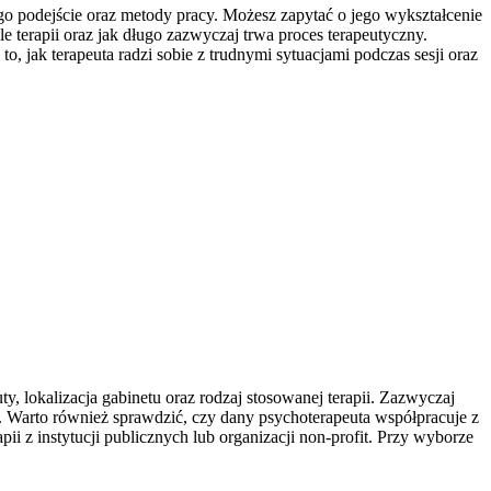
go podejście oraz metody pracy. Możesz zapytać o jego wykształcenie
le terapii oraz jak długo zazwyczaj trwa proces terapeutyczny.
o, jak terapeuta radzi sobie z trudnymi sytuacjami podczas sesji oraz
y, lokalizacja gabinetu oraz rodzaj stosowanej terapii. Zazwyczaj
wej. Warto również sprawdzić, czy dany psychoterapeuta współpracuje z
i z instytucji publicznych lub organizacji non-profit. Przy wyborze