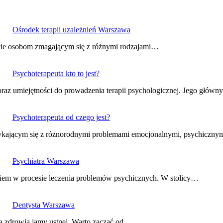
Ośrodek terapii uzależnień Warszawa
arcie osobom zmagającym się z różnymi rodzajami…
Psychoterapeuta kto to jest?
 oraz umiejętności do prowadzenia terapii psychologicznej. Jego głó
Psychoterapeuta od czego jest?
borykającym się z różnorodnymi problemami emocjonalnymi, psychiczn
Psychiatra Warszawa
iem w procesie leczenia problemów psychicznych. W stolicy…
Dentysta Warszawa
 zdrowia jamy ustnej. Warto zacząć od…