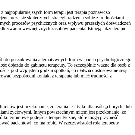
 najpopularniejszych form terapii jest terapia poznawczo-
nci uczą się skutecznych strategii radzenia sobie z trudnościami
wiadomych procesów psychicznych oraz wpływu przeszłych doświadczeń
 odkrywaniu wewnętrznych zasobów pacjenta. Istnieją także terapie
osób do poszukiwania alternatywnych form wsparcia psychologicznego.
ność dojazdu do gabinetu terapeuty. To szczególnie ważne dla osób z
znością pod względem godzin spotkań, co ułatwia dostosowanie sesji
wać bezpośredni kontakt z terapeutą lub mieć trudności z
mitów jest przekonanie, że terapia jest tylko dla osób „chorych” lub
waniami życiowymi. Innym powszechnym mitem jest przekonanie, że
rótkoterminowe podejścia terapeutyczne, które mogą przynieść
ować pacjentowi, co ma robić. W rzeczywistości rola terapeuty