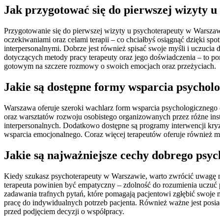
Jak przygotować się do pierwszej wizyty u
Przygotowanie się do pierwszej wizyty u psychoterapeuty w Warszaw
oczekiwaniami oraz celami terapii – co chciałbyś osiągnąć dzięki sp
interpersonalnymi. Dobrze jest również spisać swoje myśli i uczucia 
dotyczących metody pracy terapeuty oraz jego doświadczenia – to po
gotowym na szczere rozmowy o swoich emocjach oraz przeżyciach.
Jakie są dostępne formy wsparcia psychol
Warszawa oferuje szeroki wachlarz form wsparcia psychologicznego d
oraz warsztatów rozwoju osobistego organizowanych przez różne insty
interpersonalnych. Dodatkowo dostępne są programy interwencji kryz
wsparcia emocjonalnego. Coraz więcej terapeutów oferuje również mo
Jakie są najważniejsze cechy dobrego psy
Kiedy szukasz psychoterapeuty w Warszawie, warto zwrócić uwagę na
terapeuta powinien być empatyczny – zdolność do rozumienia uczuć p
zadawania trafnych pytań, które pomagają pacjentowi zgłębić swoje
pracę do indywidualnych potrzeb pacjenta. Również ważne jest posia
przed podjęciem decyzji o współpracy.