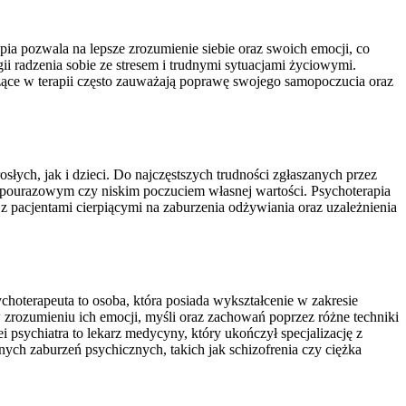
ia pozwala na lepsze zrozumienie siebie oraz swoich emocji, co
ii radzenia sobie ze stresem i trudnymi sytuacjami życiowymi.
czące w terapii często zauważają poprawę swojego samopoczucia oraz
ych, jak i dzieci. Do najczęstszych trudności zgłaszanych przez
m pourazowym czy niskim poczuciem własnej wartości. Psychoterapia
z pacjentami cierpiącymi na zaburzenia odżywiania oraz uzależnienia
choterapeuta to osoba, która posiada wykształcenie w zakresie
 zrozumieniu ich emocji, myśli oraz zachowań poprzez różne techniki
 psychiatra to lekarz medycyny, który ukończył specjalizację z
ych zaburzeń psychicznych, takich jak schizofrenia czy ciężka