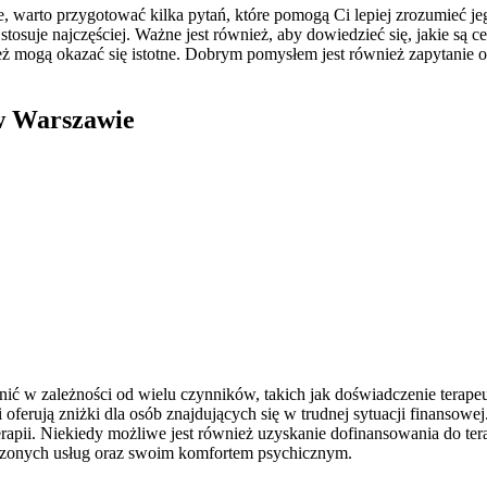
 warto przygotować kilka pytań, które pomogą Ci lepiej zrozumieć je
stosuje najczęściej. Ważne jest również, aby dowiedzieć się, jakie są ce
eż mogą okazać się istotne. Dobrym pomysłem jest również zapytanie o t
 w Warszawie
ić w zależności od wielu czynników, takich jak doświadczenie terapeut
ci oferują zniżki dla osób znajdujących się w trudnej sytuacji finanso
pii. Niekiedy możliwe jest również uzyskanie dofinansowania do terapi
iadczonych usług oraz swoim komfortem psychicznym.