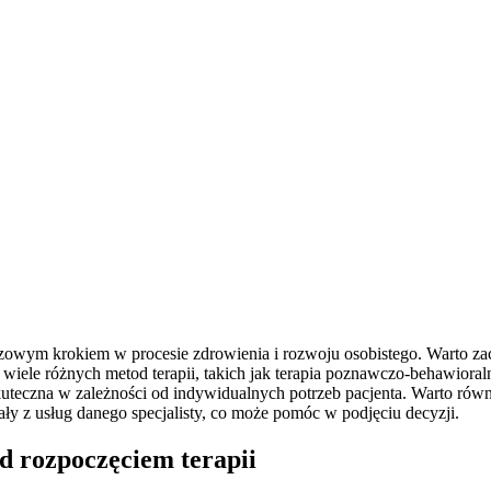
m krokiem w procesie zdrowienia i rozwoju osobistego. Warto zacząć
t wiele różnych metod terapii, takich jak terapia poznawczo-behawior
kuteczna w zależności od indywidualnych potrzeb pacjenta. Warto równ
ały z usług danego specjalisty, co może pomóc w podjęciu decyzji.
d rozpoczęciem terapii