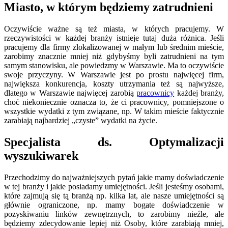
Miasto, w którym będziemy zatrudnieni
Oczywiście ważne są też miasta, w których pracujemy. W
rzeczywistości w każdej branży istnieje tutaj duża różnica. Jeśli
pracujemy dla firmy zlokalizowanej w małym lub średnim mieście,
zarobimy znacznie mniej niż gdybyśmy byli zatrudnieni na tym
samym stanowisku, ale powiedzmy w Warszawie. Ma to oczywiście
swoje przyczyny. W Warszawie jest po prostu najwięcej firm,
największa konkurencja, koszty utrzymania też są najwyższe,
dlatego w Warszawie najwięcej zarobią
pracownicy
każdej branży,
choć niekoniecznie oznacza to, że ci pracownicy, pomniejszone o
wszystkie wydatki z tym związane, np. W takim mieście faktycznie
zarabiają najbardziej „czyste” wydatki na życie.
Specjalista ds. Optymalizacji
wyszukiwarek
Przechodzimy do najważniejszych pytań jakie mamy doświadczenie
w tej branży i jakie posiadamy umiejętności. Jeśli jesteśmy osobami,
które zajmują się tą branżą np. kilka lat, ale nasze umiejętności są
głównie ograniczone, np. mamy bogate doświadczenie w
pozyskiwaniu linków zewnętrznych, to zarobimy nieźle, ale
będziemy zdecydowanie lepiej niż Osoby, które zarabiają mniej,