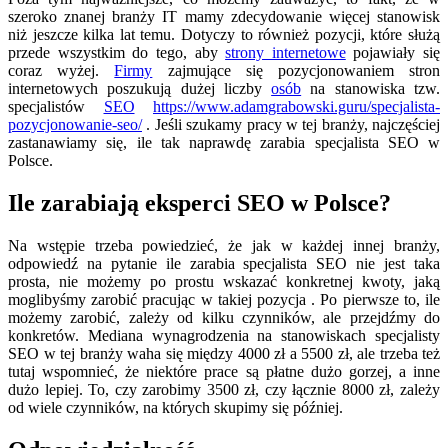
szeroko znanej branży IT mamy zdecydowanie więcej stanowisk
niż jeszcze kilka lat temu. Dotyczy to również pozycji, które służą
przede wszystkim do tego, aby
strony internetowe
pojawiały się
coraz wyżej.
Firmy
zajmujące się pozycjonowaniem stron
internetowych poszukują dużej liczby
osób
na stanowiska tzw.
specjalistów
SEO
https://www.adamgrabowski.guru/specjalista-
pozycjonowanie-seo/
. Jeśli szukamy pracy w tej branży, najczęściej
zastanawiamy się, ile tak naprawdę zarabia specjalista SEO w
Polsce.
Ile zarabiają eksperci SEO w Polsce?
Na wstępie trzeba powiedzieć, że jak w każdej innej branży,
odpowiedź na pytanie ile zarabia specjalista SEO nie jest taka
prosta, nie możemy po prostu wskazać konkretnej kwoty, jaką
moglibyśmy zarobić pracując w takiej pozycja . Po pierwsze to, ile
możemy zarobić, zależy od kilku czynników, ale przejdźmy do
konkretów. Mediana wynagrodzenia na stanowiskach specjalisty
SEO w tej branży waha się między 4000 zł a 5500 zł, ale trzeba też
tutaj wspomnieć, że niektóre prace są płatne dużo gorzej, a inne
dużo lepiej. To, czy zarobimy 3500 zł, czy łącznie 8000 zł, zależy
od wiele czynników, na których skupimy się później.