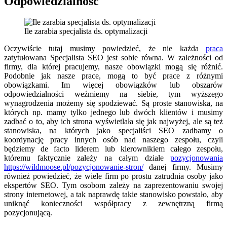
Odpowiedzialność
Ile zarabia specjalista ds. optymalizacji
Oczywiście tutaj musimy powiedzieć, że nie każda
praca
zatytułowana Specjalista SEO jest sobie równa. W zależności od
firmy, dla której pracujemy, nasze obowiązki mogą się różnić.
Podobnie jak nasze prace, mogą to być prace z różnymi
obowiązkami. Im więcej obowiązków lub obszarów
odpowiedzialności weźmiemy na siebie, tym wyższego
wynagrodzenia możemy się spodziewać. Są proste stanowiska, na
których np. mamy tylko jednego lub dwóch klientów i musimy
zadbać o to, aby ich strona wyświetlała się jak najwyżej, ale są też
stanowiska, na których jako specjaliści SEO zadbamy o
koordynację pracy innych osób nad naszego zespołu, czyli
będziemy de facto liderem lub kierownikiem całego zespołu,
któremu faktycznie zależy na całym dziale
pozycjonowania
https://wildmoose.pl/pozycjonowanie-stron/
danej firmy. Musimy
również powiedzieć, że wiele firm po prostu zatrudnia osoby jako
ekspertów SEO. Tym osobom zależy na zaprezentowaniu swojej
strony internetowej, a tak naprawdę takie stanowisko powstało, aby
uniknąć konieczności współpracy z zewnętrzną firmą
pozycjonującą.