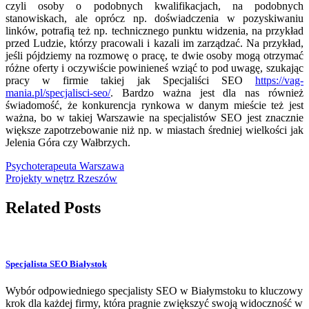
czyli osoby o podobnych kwalifikacjach, na podobnych
stanowiskach, ale oprócz np. doświadczenia w pozyskiwaniu
linków, potrafią też np. technicznego punktu widzenia, na przykład
przed Ludzie, którzy pracowali i kazali im zarządzać. Na przykład,
jeśli pójdziemy na rozmowę o pracę, te dwie osoby mogą otrzymać
różne oferty i oczywiście powinieneś wziąć to pod uwagę, szukając
pracy w firmie takiej jak Specjaliści SEO
https://vag-
mania.pl/specjalisci-seo/
. Bardzo ważna jest dla nas również
świadomość, że konkurencja rynkowa w danym mieście też jest
ważna, bo w takiej Warszawie na specjalistów SEO jest znacznie
większe zapotrzebowanie niż np. w miastach średniej wielkości jak
Jelenia Góra czy Wałbrzych.
Nawigacja
Psychoterapeuta Warszawa
Projekty wnętrz Rzeszów
wpisu
Related Posts
Specjalista SEO Białystok
Wybór odpowiedniego specjalisty SEO w Białymstoku to kluczowy
krok dla każdej firmy, która pragnie zwiększyć swoją widoczność w