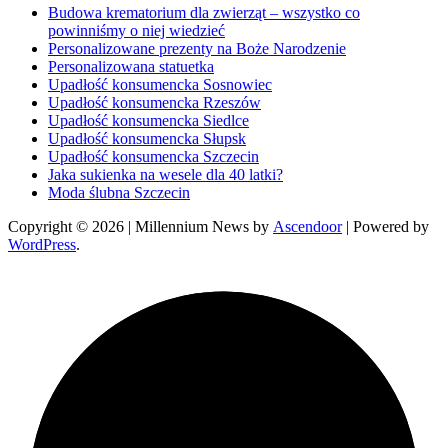
Budowa krematorium dla zwierząt – wszystko co
powinniśmy o niej wiedzieć
Personalizowane prezenty na Boże Narodzenie
Personalizowana statuetka
Upadłość konsumencka Sosnowiec
Upadłość konsumencka Rzeszów
Upadłość konsumencka Siedlce
Upadłość konsumencka Słupsk
Upadłość konsumencka Szczecin
Jaka sukienka na wesele dla 40 latki?
Moda ślubna Szczecin
Copyright © 2026
| Millennium News by
Ascendoor
| Powered by
WordPress
.