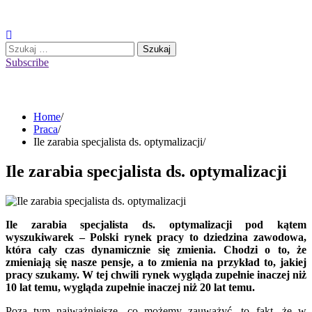
Skip
to
content
Szukaj:
Subscribe
Home
Praca
Ile zarabia specjalista ds. optymalizacji
Ile zarabia specjalista ds. optymalizacji
Ile zarabia specjalista ds. optymalizacji pod kątem
wyszukiwarek – Polski rynek pracy to dziedzina zawodowa,
która cały czas dynamicznie się zmienia. Chodzi o to, że
zmieniają się nasze pensje, a to zmienia na przykład to, jakiej
pracy szukamy. W tej chwili rynek wygląda zupełnie inaczej niż
10 lat temu, wygląda zupełnie inaczej niż 20 lat temu.
Poza tym najważniejsze, co możemy zauważyć, to fakt, że w