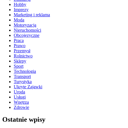
Hobby
Imprezy
Marketing i reklama
Moda
Motoryzacja
Nieruchomości
Obcojęzyczne
Praca
Prawo
Przemysł
Rolnictwo
Sklepy
Sport
Technologia
Transport
Turystyka
Ukryte Zajawki
Uroda
Usługi
Wnętrza
Zdrowie
Ostatnie wpisy