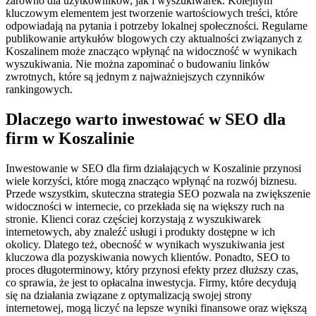
zarówno dla użytkowników, jak i wyszukiwarek. Kolejnym
kluczowym elementem jest tworzenie wartościowych treści, które
odpowiadają na pytania i potrzeby lokalnej społeczności. Regularne
publikowanie artykułów blogowych czy aktualności związanych z
Koszalinem może znacząco wpłynąć na widoczność w wynikach
wyszukiwania. Nie można zapominać o budowaniu linków
zwrotnych, które są jednym z najważniejszych czynników
rankingowych.
Dlaczego warto inwestować w SEO dla
firm w Koszalinie
Inwestowanie w SEO dla firm działających w Koszalinie przynosi
wiele korzyści, które mogą znacząco wpłynąć na rozwój biznesu.
Przede wszystkim, skuteczna strategia SEO pozwala na zwiększenie
widoczności w internecie, co przekłada się na większy ruch na
stronie. Klienci coraz częściej korzystają z wyszukiwarek
internetowych, aby znaleźć usługi i produkty dostępne w ich
okolicy. Dlatego też, obecność w wynikach wyszukiwania jest
kluczowa dla pozyskiwania nowych klientów. Ponadto, SEO to
proces długoterminowy, który przynosi efekty przez dłuższy czas,
co sprawia, że jest to opłacalna inwestycja. Firmy, które decydują
się na działania związane z optymalizacją swojej strony
internetowej, mogą liczyć na lepsze wyniki finansowe oraz większą