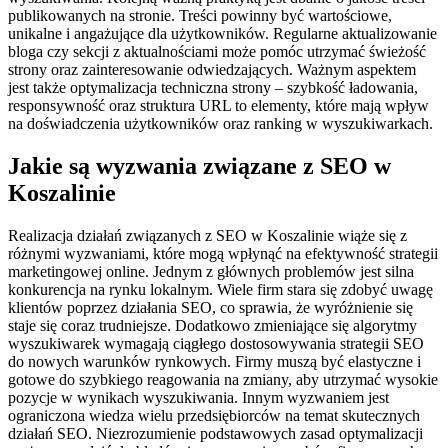
publikowanych na stronie. Treści powinny być wartościowe,
unikalne i angażujące dla użytkowników. Regularne aktualizowanie
bloga czy sekcji z aktualnościami może pomóc utrzymać świeżość
strony oraz zainteresowanie odwiedzających. Ważnym aspektem
jest także optymalizacja techniczna strony – szybkość ładowania,
responsywność oraz struktura URL to elementy, które mają wpływ
na doświadczenia użytkowników oraz ranking w wyszukiwarkach.
Jakie są wyzwania związane z SEO w
Koszalinie
Realizacja działań związanych z SEO w Koszalinie wiąże się z
różnymi wyzwaniami, które mogą wpłynąć na efektywność strategii
marketingowej online. Jednym z głównych problemów jest silna
konkurencja na rynku lokalnym. Wiele firm stara się zdobyć uwagę
klientów poprzez działania SEO, co sprawia, że wyróżnienie się
staje się coraz trudniejsze. Dodatkowo zmieniające się algorytmy
wyszukiwarek wymagają ciągłego dostosowywania strategii SEO
do nowych warunków rynkowych. Firmy muszą być elastyczne i
gotowe do szybkiego reagowania na zmiany, aby utrzymać wysokie
pozycje w wynikach wyszukiwania. Innym wyzwaniem jest
ograniczona wiedza wielu przedsiębiorców na temat skutecznych
działań SEO. Niezrozumienie podstawowych zasad optymalizacji