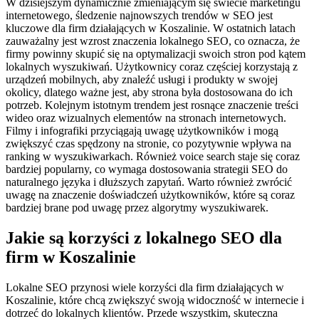
W dzisiejszym dynamicznie zmieniającym się świecie marketingu
internetowego, śledzenie najnowszych trendów w SEO jest
kluczowe dla firm działających w Koszalinie. W ostatnich latach
zauważalny jest wzrost znaczenia lokalnego SEO, co oznacza, że
firmy powinny skupić się na optymalizacji swoich stron pod kątem
lokalnych wyszukiwań. Użytkownicy coraz częściej korzystają z
urządzeń mobilnych, aby znaleźć usługi i produkty w swojej
okolicy, dlatego ważne jest, aby strona była dostosowana do ich
potrzeb. Kolejnym istotnym trendem jest rosnące znaczenie treści
wideo oraz wizualnych elementów na stronach internetowych.
Filmy i infografiki przyciągają uwagę użytkowników i mogą
zwiększyć czas spędzony na stronie, co pozytywnie wpływa na
ranking w wyszukiwarkach. Również voice search staje się coraz
bardziej popularny, co wymaga dostosowania strategii SEO do
naturalnego języka i dłuższych zapytań. Warto również zwrócić
uwagę na znaczenie doświadczeń użytkowników, które są coraz
bardziej brane pod uwagę przez algorytmy wyszukiwarek.
Jakie są korzyści z lokalnego SEO dla
firm w Koszalinie
Lokalne SEO przynosi wiele korzyści dla firm działających w
Koszalinie, które chcą zwiększyć swoją widoczność w internecie i
dotrzeć do lokalnych klientów. Przede wszystkim, skuteczna