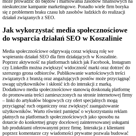
może prowadzić do błędów i marnowania zasobów finansowych na
nieskuteczne kampanie marketingowe. Ponadto wiele firm boryka
się z problemem braku czasu lub zasobów ludzkich do realizacji
działań związanych z SEO.
Jak wykorzystać media społecznościowe
do wsparcia działań SEO w Koszalinie
Media społecznościowe odgrywają coraz większą rolę we
wspieraniu działań SEO dla firm działających w Koszalinie.
Poprzez aktywność na platformach takich jak Facebook, Instagram
czy LinkedIn można zwiększyć widoczność marki oraz dotrzeć do
szerszego grona odbiorców. Publikowanie wartościowych treści
związanych z branżą oraz angażujących postów może przyciągnąć
uwagę użytkowników i skłonić ich do interakcji z marką.
Dodatkowo media społecznościowe stanowią doskonałą platformę
do promowania treści zamieszczonych na stronie internetowej firmy
– linki do artykułów blogowych czy ofert specjalnych mogą
przyciągnąć ruch organiczny oraz zwiększyć zaangażowanie
użytkowników. Warto również pamiętać o wykorzystaniu reklam
płatnych na platformach społecznościowych jako sposobu na
dotarcie do konkretnej grupy docelowej zainteresowanej usługami
lub produktami oferowanymi przez firmę. Interakcja z klientami
poprzez komentarze czy wiadomości prywatne pozwala budować