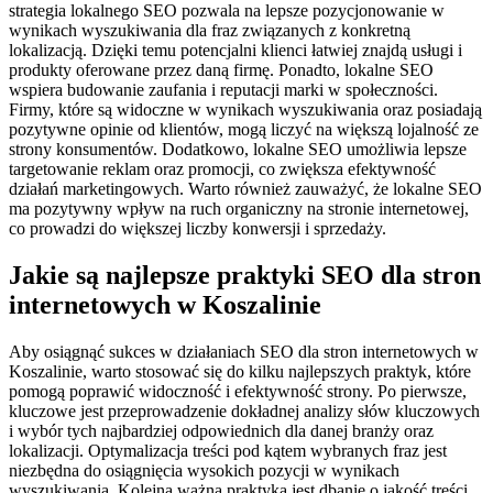
strategia lokalnego SEO pozwala na lepsze pozycjonowanie w
wynikach wyszukiwania dla fraz związanych z konkretną
lokalizacją. Dzięki temu potencjalni klienci łatwiej znajdą usługi i
produkty oferowane przez daną firmę. Ponadto, lokalne SEO
wspiera budowanie zaufania i reputacji marki w społeczności.
Firmy, które są widoczne w wynikach wyszukiwania oraz posiadają
pozytywne opinie od klientów, mogą liczyć na większą lojalność ze
strony konsumentów. Dodatkowo, lokalne SEO umożliwia lepsze
targetowanie reklam oraz promocji, co zwiększa efektywność
działań marketingowych. Warto również zauważyć, że lokalne SEO
ma pozytywny wpływ na ruch organiczny na stronie internetowej,
co prowadzi do większej liczby konwersji i sprzedaży.
Jakie są najlepsze praktyki SEO dla stron
internetowych w Koszalinie
Aby osiągnąć sukces w działaniach SEO dla stron internetowych w
Koszalinie, warto stosować się do kilku najlepszych praktyk, które
pomogą poprawić widoczność i efektywność strony. Po pierwsze,
kluczowe jest przeprowadzenie dokładnej analizy słów kluczowych
i wybór tych najbardziej odpowiednich dla danej branży oraz
lokalizacji. Optymalizacja treści pod kątem wybranych fraz jest
niezbędna do osiągnięcia wysokich pozycji w wynikach
wyszukiwania. Kolejną ważną praktyką jest dbanie o jakość treści