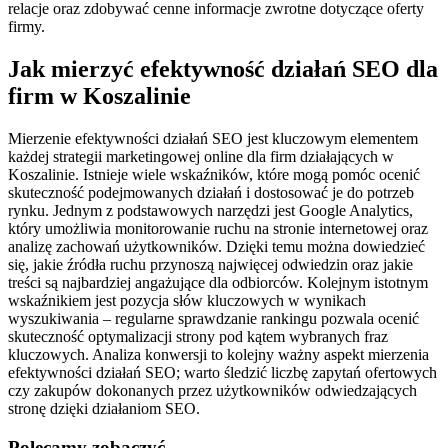
relacje oraz zdobywać cenne informacje zwrotne dotyczące oferty
firmy.
Jak mierzyć efektywność działań SEO dla
firm w Koszalinie
Mierzenie efektywności działań SEO jest kluczowym elementem
każdej strategii marketingowej online dla firm działających w
Koszalinie. Istnieje wiele wskaźników, które mogą pomóc ocenić
skuteczność podejmowanych działań i dostosować je do potrzeb
rynku. Jednym z podstawowych narzędzi jest Google Analytics,
który umożliwia monitorowanie ruchu na stronie internetowej oraz
analizę zachowań użytkowników. Dzięki temu można dowiedzieć
się, jakie źródła ruchu przynoszą najwięcej odwiedzin oraz jakie
treści są najbardziej angażujące dla odbiorców. Kolejnym istotnym
wskaźnikiem jest pozycja słów kluczowych w wynikach
wyszukiwania – regularne sprawdzanie rankingu pozwala ocenić
skuteczność optymalizacji strony pod kątem wybranych fraz
kluczowych. Analiza konwersji to kolejny ważny aspekt mierzenia
efektywności działań SEO; warto śledzić liczbę zapytań ofertowych
czy zakupów dokonanych przez użytkowników odwiedzających
stronę dzięki działaniom SEO.
Polecamy zobaczyć