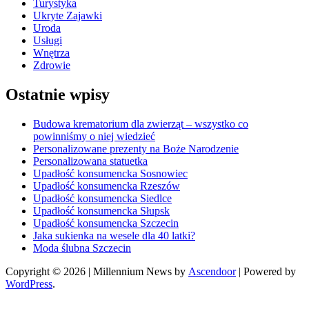
Turystyka
Ukryte Zajawki
Uroda
Usługi
Wnętrza
Zdrowie
Ostatnie wpisy
Budowa krematorium dla zwierząt – wszystko co
powinniśmy o niej wiedzieć
Personalizowane prezenty na Boże Narodzenie
Personalizowana statuetka
Upadłość konsumencka Sosnowiec
Upadłość konsumencka Rzeszów
Upadłość konsumencka Siedlce
Upadłość konsumencka Słupsk
Upadłość konsumencka Szczecin
Jaka sukienka na wesele dla 40 latki?
Moda ślubna Szczecin
Copyright © 2026
| Millennium News by
Ascendoor
| Powered by
WordPress
.