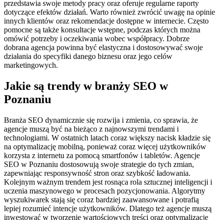
przedstawia swoje metody pracy oraz oferuje regularne raporty
dotyczące efektów działań. Warto również zwrócić uwagę na opinie
innych klientów oraz rekomendacje dostępne w internecie. Często
pomocne są także konsultacje wstępne, podczas których można
omówić potrzeby i oczekiwania wobec współpracy. Dobrze
dobrana agencja powinna być elastyczna i dostosowywać swoje
działania do specyfiki danego biznesu oraz jego celów
marketingowych.
Jakie są trendy w branży SEO w
Poznaniu
Branża SEO dynamicznie się rozwija i zmienia, co sprawia, że
agencje muszą być na bieżąco z najnowszymi trendami i
technologiami. W ostatnich latach coraz większy nacisk kładzie się
na optymalizację mobilną, ponieważ coraz więcej użytkowników
korzysta z internetu za pomocą smartfonów i tabletów. Agencje
SEO w Poznaniu dostosowują swoje strategie do tych zmian,
zapewniając responsywność stron oraz szybkość ładowania.
Kolejnym ważnym trendem jest rosnąca rola sztucznej inteligencji i
uczenia maszynowego w procesach pozycjonowania. Algorytmy
wyszukiwarek stają się coraz bardziej zaawansowane i potrafią
lepiej rozumieć intencje użytkowników. Dlatego też agencje muszą
inwestować w tworzenie wartościowych treści oraz optymalizację