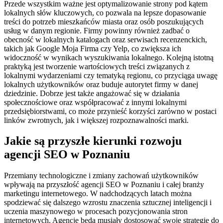
Przede wszystkim ważne jest optymalizowanie strony pod kątem
lokalnych słów kluczowych, co pozwala na lepsze dopasowanie
treści do potrzeb mieszkańców miasta oraz osób poszukujących
usług w danym regionie. Firmy powinny również zadbać o
obecność w lokalnych katalogach oraz serwisach recenzenckich,
takich jak Google Moja Firma czy Yelp, co zwiększa ich
widoczność w wynikach wyszukiwania lokalnego. Kolejną istotną
praktyką jest tworzenie wartościowych treści związanych z
lokalnymi wydarzeniami czy tematyką regionu, co przyciąga uwagę
lokalnych użytkowników oraz buduje autorytet firmy w danej
dziedzinie. Dobrze jest także angażować się w działania
społecznościowe oraz współpracować z innymi lokalnymi
przedsiębiorstwami, co może przynieść korzyści zarówno w postaci
linków zwrotnych, jak i większej rozpoznawalności marki.
Jakie są przyszłe kierunki rozwoju
agencji SEO w Poznaniu
Przemiany technologiczne i zmiany zachowań użytkowników
wpływają na przyszłość agencji SEO w Poznaniu i całej branży
marketingu internetowego. W nadchodzących latach można
spodziewać się dalszego wzrostu znaczenia sztucznej inteligencji i
uczenia maszynowego w procesach pozycjonowania stron
internetowych. Agencje będą musiały dostosować swoje strategie do