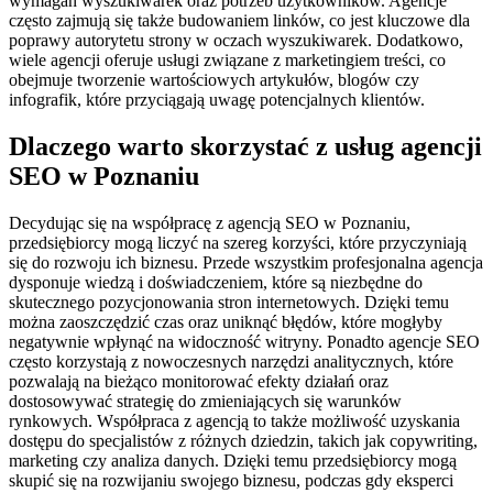
wymagań wyszukiwarek oraz potrzeb użytkowników. Agencje
często zajmują się także budowaniem linków, co jest kluczowe dla
poprawy autorytetu strony w oczach wyszukiwarek. Dodatkowo,
wiele agencji oferuje usługi związane z marketingiem treści, co
obejmuje tworzenie wartościowych artykułów, blogów czy
infografik, które przyciągają uwagę potencjalnych klientów.
Dlaczego warto skorzystać z usług agencji
SEO w Poznaniu
Decydując się na współpracę z agencją SEO w Poznaniu,
przedsiębiorcy mogą liczyć na szereg korzyści, które przyczyniają
się do rozwoju ich biznesu. Przede wszystkim profesjonalna agencja
dysponuje wiedzą i doświadczeniem, które są niezbędne do
skutecznego pozycjonowania stron internetowych. Dzięki temu
można zaoszczędzić czas oraz uniknąć błędów, które mogłyby
negatywnie wpłynąć na widoczność witryny. Ponadto agencje SEO
często korzystają z nowoczesnych narzędzi analitycznych, które
pozwalają na bieżąco monitorować efekty działań oraz
dostosowywać strategię do zmieniających się warunków
rynkowych. Współpraca z agencją to także możliwość uzyskania
dostępu do specjalistów z różnych dziedzin, takich jak copywriting,
marketing czy analiza danych. Dzięki temu przedsiębiorcy mogą
skupić się na rozwijaniu swojego biznesu, podczas gdy eksperci