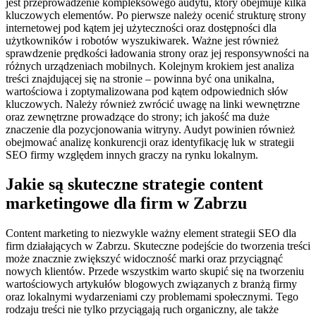
jest przeprowadzenie kompleksowego audytu, który obejmuje kilka
kluczowych elementów. Po pierwsze należy ocenić strukturę strony
internetowej pod kątem jej użyteczności oraz dostępności dla
użytkowników i robotów wyszukiwarek. Ważne jest również
sprawdzenie prędkości ładowania strony oraz jej responsywności na
różnych urządzeniach mobilnych. Kolejnym krokiem jest analiza
treści znajdującej się na stronie – powinna być ona unikalna,
wartościowa i zoptymalizowana pod kątem odpowiednich słów
kluczowych. Należy również zwrócić uwagę na linki wewnętrzne
oraz zewnętrzne prowadzące do strony; ich jakość ma duże
znaczenie dla pozycjonowania witryny. Audyt powinien również
obejmować analizę konkurencji oraz identyfikację luk w strategii
SEO firmy względem innych graczy na rynku lokalnym.
Jakie są skuteczne strategie content
marketingowe dla firm w Zabrzu
Content marketing to niezwykle ważny element strategii SEO dla
firm działających w Zabrzu. Skuteczne podejście do tworzenia treści
może znacznie zwiększyć widoczność marki oraz przyciągnąć
nowych klientów. Przede wszystkim warto skupić się na tworzeniu
wartościowych artykułów blogowych związanych z branżą firmy
oraz lokalnymi wydarzeniami czy problemami społecznymi. Tego
rodzaju treści nie tylko przyciągają ruch organiczny, ale także