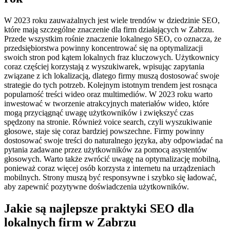
W 2023 roku zauważalnych jest wiele trendów w dziedzinie SEO,
które mają szczególne znaczenie dla firm działających w Zabrzu.
Przede wszystkim rośnie znaczenie lokalnego SEO, co oznacza, że
przedsiębiorstwa powinny koncentrować się na optymalizacji
swoich stron pod kątem lokalnych fraz kluczowych. Użytkownicy
coraz częściej korzystają z wyszukiwarek, wpisując zapytania
związane z ich lokalizacją, dlatego firmy muszą dostosować swoje
strategie do tych potrzeb. Kolejnym istotnym trendem jest rosnąca
popularność treści wideo oraz multimediów. W 2023 roku warto
inwestować w tworzenie atrakcyjnych materiałów wideo, które
mogą przyciągnąć uwagę użytkowników i zwiększyć czas
spędzony na stronie. Również voice search, czyli wyszukiwanie
głosowe, staje się coraz bardziej powszechne. Firmy powinny
dostosować swoje treści do naturalnego języka, aby odpowiadać na
pytania zadawane przez użytkowników za pomocą asystentów
głosowych. Warto także zwrócić uwagę na optymalizację mobilną,
ponieważ coraz więcej osób korzysta z internetu na urządzeniach
mobilnych. Strony muszą być responsywne i szybko się ładować,
aby zapewnić pozytywne doświadczenia użytkowników.
Jakie są najlepsze praktyki SEO dla
lokalnych firm w Zabrzu