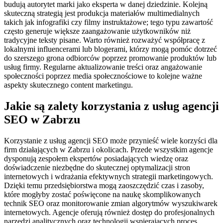
budują autorytet marki jako eksperta w danej dziedzinie. Kolejną
skuteczną strategią jest produkcja materiałów multimedialnych
takich jak infografiki czy filmy instruktażowe; tego typu zawartość
często generuje większe zaangażowanie użytkowników niż
tradycyjne teksty pisane. Warto również rozważyć współpracę z
lokalnymi influencerami lub blogerami, którzy mogą pomóc dotrzeć
do szerszego grona odbiorców poprzez promowanie produktów lub
usług firmy. Regularne aktualizowanie treści oraz angażowanie
społeczności poprzez media społecznościowe to kolejne ważne
aspekty skutecznego content marketingu.
Jakie są zalety korzystania z usług agencji
SEO w Zabrzu
Korzystanie z usług agencji SEO może przynieść wiele korzyści dla
firm działających w Zabrzu i okolicach. Przede wszystkim agencje
dysponują zespołem ekspertów posiadających wiedzę oraz
doświadczenie niezbędne do skutecznej optymalizacji stron
internetowych i wdrażania efektywnych strategii marketingowych.
Dzięki temu przedsiębiorstwa mogą zaoszczędzić czas i zasoby,
które mogłyby zostać poświęcone na naukę skomplikowanych
technik SEO oraz monitorowanie zmian algorytmów wyszukiwarek
internetowych. Agencje oferują również dostęp do profesjonalnych
narzędzi analitycznych oraz technologii wspierających proces