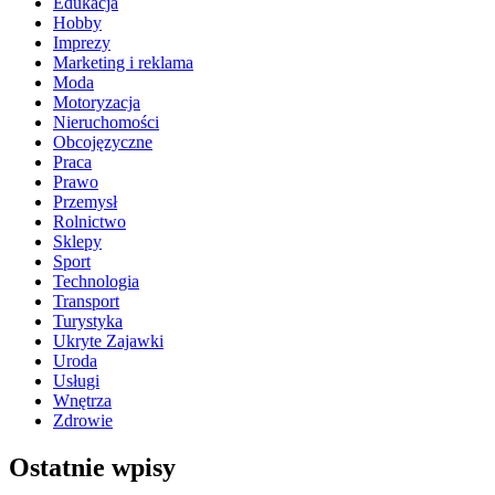
Edukacja
Hobby
Imprezy
Marketing i reklama
Moda
Motoryzacja
Nieruchomości
Obcojęzyczne
Praca
Prawo
Przemysł
Rolnictwo
Sklepy
Sport
Technologia
Transport
Turystyka
Ukryte Zajawki
Uroda
Usługi
Wnętrza
Zdrowie
Ostatnie wpisy