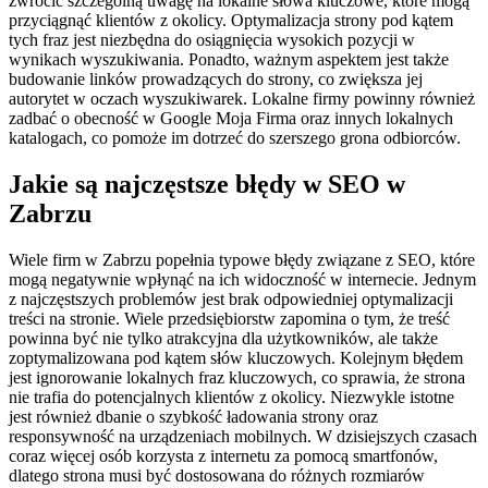
zwrócić szczególną uwagę na lokalne słowa kluczowe, które mogą
przyciągnąć klientów z okolicy. Optymalizacja strony pod kątem
tych fraz jest niezbędna do osiągnięcia wysokich pozycji w
wynikach wyszukiwania. Ponadto, ważnym aspektem jest także
budowanie linków prowadzących do strony, co zwiększa jej
autorytet w oczach wyszukiwarek. Lokalne firmy powinny również
zadbać o obecność w Google Moja Firma oraz innych lokalnych
katalogach, co pomoże im dotrzeć do szerszego grona odbiorców.
Jakie są najczęstsze błędy w SEO w
Zabrzu
Wiele firm w Zabrzu popełnia typowe błędy związane z SEO, które
mogą negatywnie wpłynąć na ich widoczność w internecie. Jednym
z najczęstszych problemów jest brak odpowiedniej optymalizacji
treści na stronie. Wiele przedsiębiorstw zapomina o tym, że treść
powinna być nie tylko atrakcyjna dla użytkowników, ale także
zoptymalizowana pod kątem słów kluczowych. Kolejnym błędem
jest ignorowanie lokalnych fraz kluczowych, co sprawia, że strona
nie trafia do potencjalnych klientów z okolicy. Niezwykle istotne
jest również dbanie o szybkość ładowania strony oraz
responsywność na urządzeniach mobilnych. W dzisiejszych czasach
coraz więcej osób korzysta z internetu za pomocą smartfonów,
dlatego strona musi być dostosowana do różnych rozmiarów