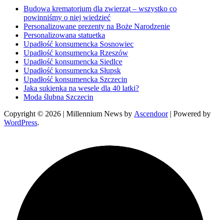
Budowa krematorium dla zwierząt – wszystko co
powinniśmy o niej wiedzieć
Personalizowane prezenty na Boże Narodzenie
Personalizowana statuetka
Upadłość konsumencka Sosnowiec
Upadłość konsumencka Rzeszów
Upadłość konsumencka Siedlce
Upadłość konsumencka Słupsk
Upadłość konsumencka Szczecin
Jaka sukienka na wesele dla 40 latki?
Moda ślubna Szczecin
Copyright © 2026
| Millennium News by
Ascendoor
| Powered by
WordPress
.