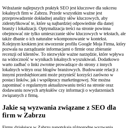
Wdrażanie najlepszych praktyk SEO jest kluczowe dla sukcesu
lokalnych firm w Zabrzu. Przede wszystkim ważne jest
przeprowadzenie dokładnej analizy słów kluczowych, aby
zidentyfikować te, które są najbardziej odpowiednie dla danej
branży i lokalizacji. Optymalizacja treści na stronie powinna
obejmować nie tylko umieszczanie słów kluczowych w tekstach, ale
także dbanie o ich naturalne wkomponowanie w kontekst.
Kolejnym krokiem jest stworzenie profilu Google Moja Firma, który
pozwala na zarządzanie informacjami o firmie oraz zbieranie
recenzji od klientów. To niezwykle ważne narzędzie, które wpływa
na widoczność w wynikach lokalnych wyszukiwań. Dodatkowo
warto zadbać o linki zwrotne prowadzące do strony z innych
lokalnych witryn oraz blogów branżowych. Budowanie relacji z
innymi przedsiębiorcami może przynieść korzyści zarówno w
postaci linków, jak i współpracy marketingowej. Nie można
zapominać o regularnym aktualizowaniu treści na stronie oraz
dodawaniu nowych artykułów czy informacji o wydarzeniach
związanych z firmą.
Jakie są wyzwania związane z SEO dla
firm w Zabrzu
Firmy działające w Zabrzu napotykają różnorodne wyzwania