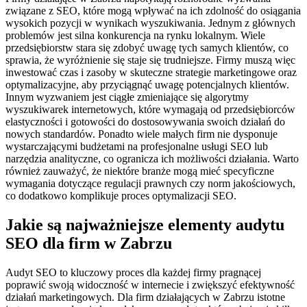
związane z SEO, które mogą wpływać na ich zdolność do osiągania
wysokich pozycji w wynikach wyszukiwania. Jednym z głównych
problemów jest silna konkurencja na rynku lokalnym. Wiele
przedsiębiorstw stara się zdobyć uwagę tych samych klientów, co
sprawia, że wyróżnienie się staje się trudniejsze. Firmy muszą więc
inwestować czas i zasoby w skuteczne strategie marketingowe oraz
optymalizacyjne, aby przyciągnąć uwagę potencjalnych klientów.
Innym wyzwaniem jest ciągłe zmieniające się algorytmy
wyszukiwarek internetowych, które wymagają od przedsiębiorców
elastyczności i gotowości do dostosowywania swoich działań do
nowych standardów. Ponadto wiele małych firm nie dysponuje
wystarczającymi budżetami na profesjonalne usługi SEO lub
narzędzia analityczne, co ogranicza ich możliwości działania. Warto
również zauważyć, że niektóre branże mogą mieć specyficzne
wymagania dotyczące regulacji prawnych czy norm jakościowych,
co dodatkowo komplikuje proces optymalizacji SEO.
Jakie są najważniejsze elementy audytu
SEO dla firm w Zabrzu
Audyt SEO to kluczowy proces dla każdej firmy pragnącej
poprawić swoją widoczność w internecie i zwiększyć efektywność
działań marketingowych. Dla firm działających w Zabrzu istotne