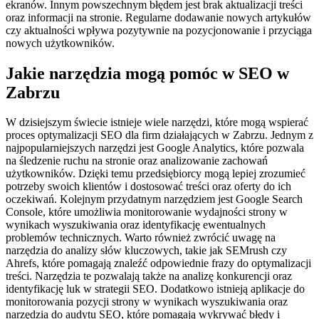
ekranów. Innym powszechnym błędem jest brak aktualizacji treści
oraz informacji na stronie. Regularne dodawanie nowych artykułów
czy aktualności wpływa pozytywnie na pozycjonowanie i przyciąga
nowych użytkowników.
Jakie narzędzia mogą pomóc w SEO w
Zabrzu
W dzisiejszym świecie istnieje wiele narzędzi, które mogą wspierać
proces optymalizacji SEO dla firm działających w Zabrzu. Jednym z
najpopularniejszych narzędzi jest Google Analytics, które pozwala
na śledzenie ruchu na stronie oraz analizowanie zachowań
użytkowników. Dzięki temu przedsiębiorcy mogą lepiej zrozumieć
potrzeby swoich klientów i dostosować treści oraz oferty do ich
oczekiwań. Kolejnym przydatnym narzędziem jest Google Search
Console, które umożliwia monitorowanie wydajności strony w
wynikach wyszukiwania oraz identyfikację ewentualnych
problemów technicznych. Warto również zwrócić uwagę na
narzędzia do analizy słów kluczowych, takie jak SEMrush czy
Ahrefs, które pomagają znaleźć odpowiednie frazy do optymalizacji
treści. Narzędzia te pozwalają także na analizę konkurencji oraz
identyfikację luk w strategii SEO. Dodatkowo istnieją aplikacje do
monitorowania pozycji strony w wynikach wyszukiwania oraz
narzędzia do audytu SEO, które pomagają wykrywać błędy i