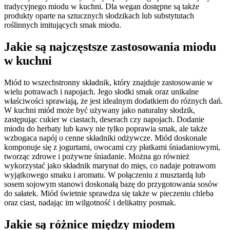
tradycyjnego miodu w kuchni. Dla wegan dostępne są także
produkty oparte na sztucznych słodzikach lub substytutach
roślinnych imitujących smak miodu.
Jakie są najczęstsze zastosowania miodu
w kuchni
Miód to wszechstronny składnik, który znajduje zastosowanie w
wielu potrawach i napojach. Jego słodki smak oraz unikalne
właściwości sprawiają, że jest idealnym dodatkiem do różnych dań.
W kuchni miód może być używany jako naturalny słodzik,
zastępując cukier w ciastach, deserach czy napojach. Dodanie
miodu do herbaty lub kawy nie tylko poprawia smak, ale także
wzbogaca napój o cenne składniki odżywcze. Miód doskonale
komponuje się z jogurtami, owocami czy płatkami śniadaniowymi,
tworząc zdrowe i pożywne śniadanie. Można go również
wykorzystać jako składnik marynat do mięs, co nadaje potrawom
wyjątkowego smaku i aromatu. W połączeniu z musztardą lub
sosem sojowym stanowi doskonałą bazę do przygotowania sosów
do sałatek. Miód świetnie sprawdza się także w pieczeniu chleba
oraz ciast, nadając im wilgotność i delikatny posmak.
Jakie są różnice między miodem