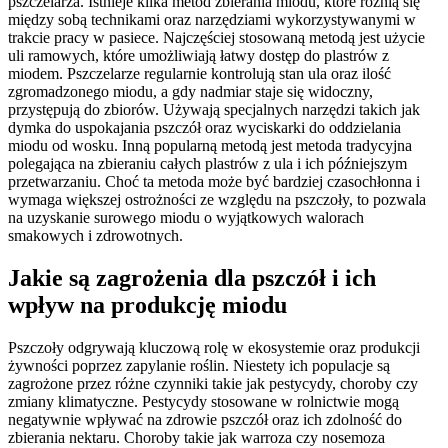
pszczelarza. Istnieje kilka metod zbierania miodu, które różnią się
między sobą technikami oraz narzędziami wykorzystywanymi w
trakcie pracy w pasiece. Najczęściej stosowaną metodą jest użycie
uli ramowych, które umożliwiają łatwy dostęp do plastrów z
miodem. Pszczelarze regularnie kontrolują stan ula oraz ilość
zgromadzonego miodu, a gdy nadmiar staje się widoczny,
przystępują do zbiorów. Używają specjalnych narzędzi takich jak
dymka do uspokajania pszczół oraz wyciskarki do oddzielania
miodu od wosku. Inną popularną metodą jest metoda tradycyjna
polegająca na zbieraniu całych plastrów z ula i ich późniejszym
przetwarzaniu. Choć ta metoda może być bardziej czasochłonna i
wymaga większej ostrożności ze względu na pszczoły, to pozwala
na uzyskanie surowego miodu o wyjątkowych walorach
smakowych i zdrowotnych.
Jakie są zagrożenia dla pszczół i ich
wpływ na produkcję miodu
Pszczoły odgrywają kluczową rolę w ekosystemie oraz produkcji
żywności poprzez zapylanie roślin. Niestety ich populacje są
zagrożone przez różne czynniki takie jak pestycydy, choroby czy
zmiany klimatyczne. Pestycydy stosowane w rolnictwie mogą
negatywnie wpływać na zdrowie pszczół oraz ich zdolność do
zbierania nektaru. Choroby takie jak warroza czy nosemoza