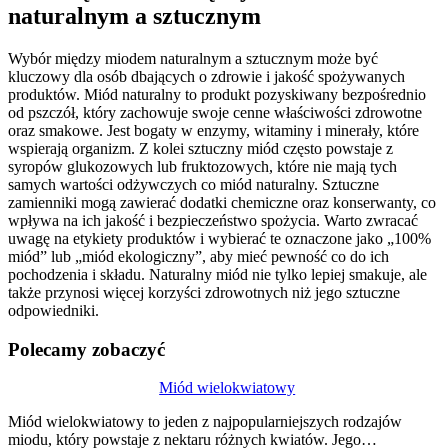
naturalnym a sztucznym
Wybór między miodem naturalnym a sztucznym może być
kluczowy dla osób dbających o zdrowie i jakość spożywanych
produktów. Miód naturalny to produkt pozyskiwany bezpośrednio
od pszczół, który zachowuje swoje cenne właściwości zdrowotne
oraz smakowe. Jest bogaty w enzymy, witaminy i minerały, które
wspierają organizm. Z kolei sztuczny miód często powstaje z
syropów glukozowych lub fruktozowych, które nie mają tych
samych wartości odżywczych co miód naturalny. Sztuczne
zamienniki mogą zawierać dodatki chemiczne oraz konserwanty, co
wpływa na ich jakość i bezpieczeństwo spożycia. Warto zwracać
uwagę na etykiety produktów i wybierać te oznaczone jako „100%
miód” lub „miód ekologiczny”, aby mieć pewność co do ich
pochodzenia i składu. Naturalny miód nie tylko lepiej smakuje, ale
także przynosi więcej korzyści zdrowotnych niż jego sztuczne
odpowiedniki.
Polecamy zobaczyć
Nawigacja
Miód wielokwiatowy
wpisu
Miód wielokwiatowy to jeden z najpopularniejszych rodzajów
miodu, który powstaje z nektaru różnych kwiatów. Jego…