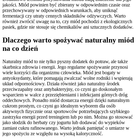
jakości. Miód powinien być zbierany w odpowiednim czasie oraz
przechowywany w odpowiednich warunkach, aby uniknąć
fermentacji czy utraty cennych składników odżywczych. Warto
również zwrócić uwagę na to, czy miód pochodzi z ekologicznych
pasiek, gdzie nie stosuje się chemikaliów ani sztucznych dodatków.
Dlaczego warto spożywać naturalny miód
na co dzień
Naturalny miód to nie tylko pyszny dodatek do potraw, ale także
skarbnica zdrowia i energii. Jego regularne spożywanie przynosi
wiele korzyści dla organizmu człowieka. Miód jest bogaty w
antyoksydanty, które pomagają zwalczać wolne rodniki i wspierają
układ odpornościowy. Działa również jako naturalny środek
przeciwzapalny oraz antybakteryjny, co czyni go doskonałym
wsparciem w walce z przeziębieniami i infekcjami górnych dróg
oddechowych. Ponadto miód dostarcza energii dzięki naturalnym
cukrom prostym, co czyni go idealnym wyborem dla osób
aktywnych fizycznie oraz sportowców potrzebujących szybkiego
zastrzyku energii przed treningiem lub po nim. Można go stosować
jako słodzik do herbaty czy jogurtu lub dodawać do wypieków
zamiast cukru rafinowanego. Warto jednak pamiętać o umiarze w
jego spożyciu ze względu na wysoką kaloryczność.