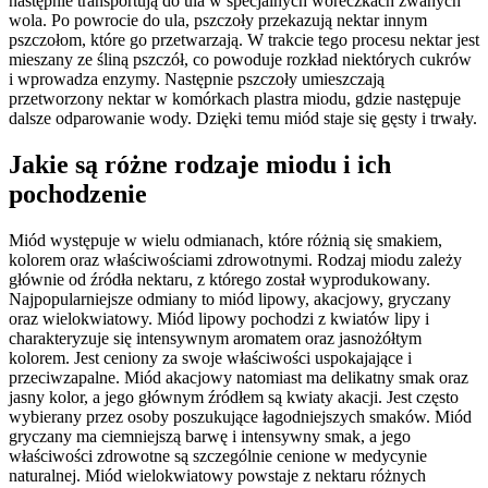
następnie transportują do ula w specjalnych woreczkach zwanych
wola. Po powrocie do ula, pszczoły przekazują nektar innym
pszczołom, które go przetwarzają. W trakcie tego procesu nektar jest
mieszany ze śliną pszczół, co powoduje rozkład niektórych cukrów
i wprowadza enzymy. Następnie pszczoły umieszczają
przetworzony nektar w komórkach plastra miodu, gdzie następuje
dalsze odparowanie wody. Dzięki temu miód staje się gęsty i trwały.
Jakie są różne rodzaje miodu i ich
pochodzenie
Miód występuje w wielu odmianach, które różnią się smakiem,
kolorem oraz właściwościami zdrowotnymi. Rodzaj miodu zależy
głównie od źródła nektaru, z którego został wyprodukowany.
Najpopularniejsze odmiany to miód lipowy, akacjowy, gryczany
oraz wielokwiatowy. Miód lipowy pochodzi z kwiatów lipy i
charakteryzuje się intensywnym aromatem oraz jasnożółtym
kolorem. Jest ceniony za swoje właściwości uspokajające i
przeciwzapalne. Miód akacjowy natomiast ma delikatny smak oraz
jasny kolor, a jego głównym źródłem są kwiaty akacji. Jest często
wybierany przez osoby poszukujące łagodniejszych smaków. Miód
gryczany ma ciemniejszą barwę i intensywny smak, a jego
właściwości zdrowotne są szczególnie cenione w medycynie
naturalnej. Miód wielokwiatowy powstaje z nektaru różnych