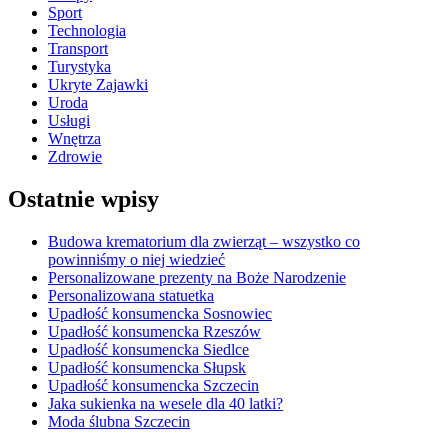
Sport
Technologia
Transport
Turystyka
Ukryte Zajawki
Uroda
Usługi
Wnętrza
Zdrowie
Ostatnie wpisy
Budowa krematorium dla zwierząt – wszystko co
powinniśmy o niej wiedzieć
Personalizowane prezenty na Boże Narodzenie
Personalizowana statuetka
Upadłość konsumencka Sosnowiec
Upadłość konsumencka Rzeszów
Upadłość konsumencka Siedlce
Upadłość konsumencka Słupsk
Upadłość konsumencka Szczecin
Jaka sukienka na wesele dla 40 latki?
Moda ślubna Szczecin