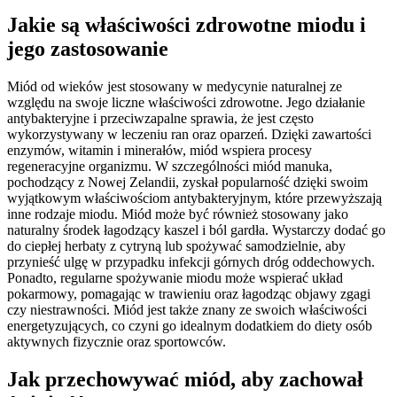
Jakie są właściwości zdrowotne miodu i
jego zastosowanie
Miód od wieków jest stosowany w medycynie naturalnej ze
względu na swoje liczne właściwości zdrowotne. Jego działanie
antybakteryjne i przeciwzapalne sprawia, że jest często
wykorzystywany w leczeniu ran oraz oparzeń. Dzięki zawartości
enzymów, witamin i minerałów, miód wspiera procesy
regeneracyjne organizmu. W szczególności miód manuka,
pochodzący z Nowej Zelandii, zyskał popularność dzięki swoim
wyjątkowym właściwościom antybakteryjnym, które przewyższają
inne rodzaje miodu. Miód może być również stosowany jako
naturalny środek łagodzący kaszel i ból gardła. Wystarczy dodać go
do ciepłej herbaty z cytryną lub spożywać samodzielnie, aby
przynieść ulgę w przypadku infekcji górnych dróg oddechowych.
Ponadto, regularne spożywanie miodu może wspierać układ
pokarmowy, pomagając w trawieniu oraz łagodząc objawy zgagi
czy niestrawności. Miód jest także znany ze swoich właściwości
energetyzujących, co czyni go idealnym dodatkiem do diety osób
aktywnych fizycznie oraz sportowców.
Jak przechowywać miód, aby zachował