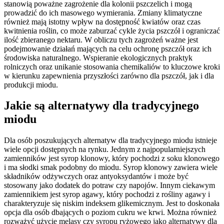
stanowią poważne zagrożenie dla kolonii pszczelich i mogą
prowadzić do ich masowego wymierania. Zmiany klimatyczne
również mają istotny wpływ na dostępność kwiatów oraz czas
kwitnienia roślin, co może zaburzać cykle życia pszczół i ograniczać
ilość zbieranego nektaru. W obliczu tych zagrożeń ważne jest
podejmowanie działań mających na celu ochronę pszczół oraz ich
środowiska naturalnego. Wspieranie ekologicznych praktyk
rolniczych oraz unikanie stosowania chemikaliów to kluczowe kroki
w kierunku zapewnienia przyszłości zarówno dla pszczół, jak i dla
produkcji miodu.
Jakie są alternatywy dla tradycyjnego
miodu
Dla osób poszukujących alternatyw dla tradycyjnego miodu istnieje
wiele opcji dostępnych na rynku. Jednym z najpopularniejszych
zamienników jest syrop klonowy, który pochodzi z soku klonowego
i ma słodki smak podobny do miodu. Syrop klonowy zawiera wiele
składników odżywczych oraz antyoksydantów i może być
stosowany jako dodatek do potraw czy napojów. Innym ciekawym
zamiennikiem jest syrop agawy, który pochodzi z rośliny agawy i
charakteryzuje się niskim indeksem glikemicznym. Jest to doskonała
opcja dla osób dbających o poziom cukru we krwi. Można również
rozważyć użycie melasy czy syropu ryżowego jako alternatywy dla