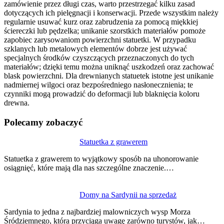
zamówienie przez długi czas, warto przestrzegać kilku zasad
dotyczących ich pielęgnacji i konserwacji. Przede wszystkim należy
regularnie usuwać kurz oraz zabrudzenia za pomocą miękkiej
ściereczki lub pędzelka; unikanie szorstkich materiałów pomoże
zapobiec zarysowaniom powierzchni statuetki. W przypadku
szklanych lub metalowych elementów dobrze jest używać
specjalnych środków czyszczących przeznaczonych do tych
materiałów; dzięki temu można uniknąć uszkodzeń oraz zachować
blask powierzchni. Dla drewnianych statuetek istotne jest unikanie
nadmiernej wilgoci oraz bezpośredniego nasłonecznienia; te
czynniki mogą prowadzić do deformacji lub blaknięcia koloru
drewna.
Polecamy zobaczyć
Nawigacja
Statuetka z grawerem
wpisu
Statuetka z grawerem to wyjątkowy sposób na uhonorowanie
osiągnięć, które mają dla nas szczególne znaczenie.…
Domy na Sardynii na sprzedaż
Sardynia to jedna z najbardziej malowniczych wysp Morza
Śródziemnego, która przyciąga uwagę zarówno turystów, jak…