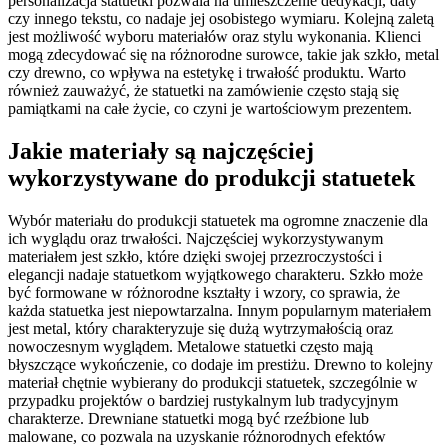
personalizacja statuetki pozwala na umieszczenie dedykacji, daty
czy innego tekstu, co nadaje jej osobistego wymiaru. Kolejną zaletą
jest możliwość wyboru materiałów oraz stylu wykonania. Klienci
mogą zdecydować się na różnorodne surowce, takie jak szkło, metal
czy drewno, co wpływa na estetykę i trwałość produktu. Warto
również zauważyć, że statuetki na zamówienie często stają się
pamiątkami na całe życie, co czyni je wartościowym prezentem.
Jakie materiały są najczęściej
wykorzystywane do produkcji statuetek
Wybór materiału do produkcji statuetek ma ogromne znaczenie dla
ich wyglądu oraz trwałości. Najczęściej wykorzystywanym
materiałem jest szkło, które dzięki swojej przezroczystości i
elegancji nadaje statuetkom wyjątkowego charakteru. Szkło może
być formowane w różnorodne kształty i wzory, co sprawia, że
każda statuetka jest niepowtarzalna. Innym popularnym materiałem
jest metal, który charakteryzuje się dużą wytrzymałością oraz
nowoczesnym wyglądem. Metalowe statuetki często mają
błyszczące wykończenie, co dodaje im prestiżu. Drewno to kolejny
materiał chętnie wybierany do produkcji statuetek, szczególnie w
przypadku projektów o bardziej rustykalnym lub tradycyjnym
charakterze. Drewniane statuetki mogą być rzeźbione lub
malowane, co pozwala na uzyskanie różnorodnych efektów