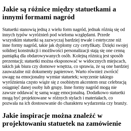
Jakie są różnice między statuetkami a
innymi formami nagród
Statuetki stanowią jedną z wielu form nagród, jednak różnią się od
innych typów wyróżnień pod wieloma względami. Przede
wszystkim statuetki są zazwyczaj bardziej trwałe i estetyczne niż
inne formy nagród, takie jak dyplomy czy certyfikaty. Dzięki swojej
solidnej konstrukcji i możliwości personalizacji stają się one cenną
pamiątką dla obdarowywanych osób. Kolejną różnicą jest sposób
prezentacji; statuetki można eksponować w widocznych miejscach,
takich jak biura czy domowe wnętrza, co sprawia, że są one bardziej
zauważalne niż dokumenty papierowe. Warto również zwrócić
uwagę na emocjonalny wymiar statuetek; wręczenie takiego
wyróżnienia często wiąże się z osobistym akcentem oraz celebracją
osiągnięć danej osoby lub grupy. Inne formy nagród mogą nie
zawsze oddawać tę samą wagę emocjonalną. Dodatkowo statuetki
mogą być projektowane w różnych stylach i materiałach, co
pozwala na ich dostosowanie do charakteru wydarzenia czy branży.
Jakie inspiracje można znaleźć w
projektowaniu statuetek na zamówienie