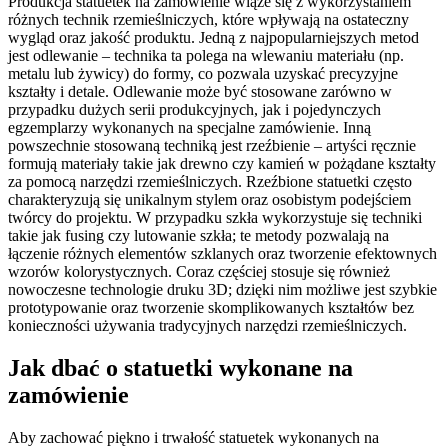
Produkcja statuetek na zamówienie wiąże się z wykorzystaniem
różnych technik rzemieślniczych, które wpływają na ostateczny
wygląd oraz jakość produktu. Jedną z najpopularniejszych metod
jest odlewanie – technika ta polega na wlewaniu materiału (np.
metalu lub żywicy) do formy, co pozwala uzyskać precyzyjne
kształty i detale. Odlewanie może być stosowane zarówno w
przypadku dużych serii produkcyjnych, jak i pojedynczych
egzemplarzy wykonanych na specjalne zamówienie. Inną
powszechnie stosowaną techniką jest rzeźbienie – artyści ręcznie
formują materiały takie jak drewno czy kamień w pożądane kształty
za pomocą narzędzi rzemieślniczych. Rzeźbione statuetki często
charakteryzują się unikalnym stylem oraz osobistym podejściem
twórcy do projektu. W przypadku szkła wykorzystuje się techniki
takie jak fusing czy lutowanie szkła; te metody pozwalają na
łączenie różnych elementów szklanych oraz tworzenie efektownych
wzorów kolorystycznych. Coraz częściej stosuje się również
nowoczesne technologie druku 3D; dzięki nim możliwe jest szybkie
prototypowanie oraz tworzenie skomplikowanych kształtów bez
konieczności używania tradycyjnych narzędzi rzemieślniczych.
Jak dbać o statuetki wykonane na
zamówienie
Aby zachować piękno i trwałość statuetek wykonanych na