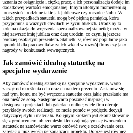
uznania za osiągnięcia i ciężką pracę, a ich personalizacja dodaje im
dodatkowej wartości emocjonalnej. Innym istotnym momentem są
uroczystości rodzinne takie jak jubileusze czy rocznice ślubu. W
takich przypadkach statuetki mogą być piękną pamiątką, która
przypomina o ważnych chwilach w życiu bliskich. Urodziny to
kolejna okazja do wręczenia spersonalizowanej statuetki; można w
niej zawrzeć imię jubilata oraz datę urodzin, co czyni ją jeszcze
bardziej osobistym prezentem. Statuetki są również popularne jako
upominki dla pracowników za ich wkład w rozwój firmy czy jako
nagrody w konkursach wewnętrznych.
Jak zamówić idealną statuetkę na
specjalne wydarzenie
Aby zamówić idealną statuetkę na specjalne wydarzenie, warto
zacząć od określenia celu oraz charakteru prezentu. Zastanów się
nad tym, komu ma być wręczona statuetka oraz jakie przesłanie ma
ona nieść ze sobą. Następnie warto poszukać inspiracji w
dostępnych projektach lub galeriach online; wiele firm oferuje
przykłady swoich realizacji, co może pomóc w podjęciu decyzji
dotyczącej stylu i materiału. Kolejnym krokiem jest skontaktowanie
się z producentem lub rzemieślnikiem zajmującym się tworzeniem
statuetek na zamówienie; warto omówić swoje oczekiwania oraz
zapytać o możliwości personalizacji projektu. Dobrze jest również