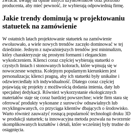
zwracać uwagę na opinie innych użytkowników oraz portfolio
producenta, aby mieć pewność, że wybierają odpowiednią firmę.
Jakie trendy dominują w projektowaniu
statuetek na zamówienie
W ostatnich latach projektowanie statuetek na zamówienie
ewoluowało, a wiele nowych trendów zaczęło dominować w tej
dziedzinie. Jednym z najważniejszych trendów jest minimalizm,
który charakteryzuje się prostymi formami i eleganckim
wykończeniem. Klienci coraz częściej wybierają statuetki o
czystych liniach i stonowanych kolorach, które wpisują się w
nowoczesne wnętrza. Kolejnym popularnym kierunkiem jest
personalizacja; klienci pragną, aby ich statuetki były unikalne i
odzwierciedlały ich indywidualność. Dlatego coraz częściej
pojawiają się projekty z możliwością dodania imienia, daty lub
specjalnej dedykacji. Również wykorzystanie ekologicznych
materiałów staje się coraz bardziej powszechne; wiele firm stara się
oferować produkty wykonane z surowców odnawialnych lub
recyklingowanych, co przyciąga klientów dbających o środowisko.
Warto również zauważyć rosnącą popularność technologii druku 3D
w produkcji statuetek; ta innowacyjna metoda pozwala na tworzenie
skomplikowanych kształtów i detali, które wcześniej były trudne do
osiągnięcia.