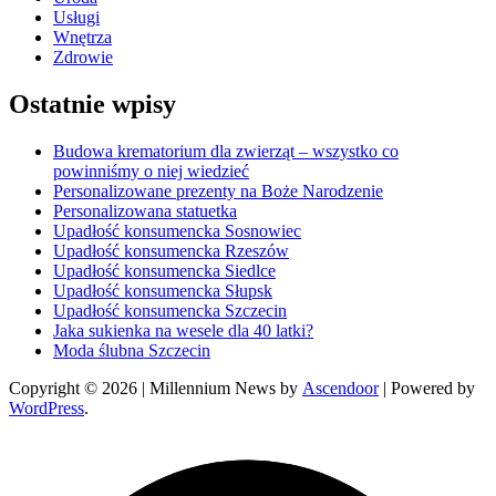
Usługi
Wnętrza
Zdrowie
Ostatnie wpisy
Budowa krematorium dla zwierząt – wszystko co
powinniśmy o niej wiedzieć
Personalizowane prezenty na Boże Narodzenie
Personalizowana statuetka
Upadłość konsumencka Sosnowiec
Upadłość konsumencka Rzeszów
Upadłość konsumencka Siedlce
Upadłość konsumencka Słupsk
Upadłość konsumencka Szczecin
Jaka sukienka na wesele dla 40 latki?
Moda ślubna Szczecin
Copyright © 2026
| Millennium News by
Ascendoor
| Powered by
WordPress
.