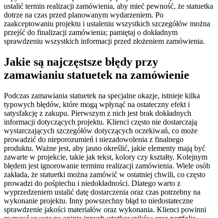
ustalić termin realizacji zamówienia, aby mieć pewność, że statuetka
dotrze na czas przed planowanym wydarzeniem. Po
zaakceptowaniu projektu i ustaleniu wszystkich szczegółów można
przejść do finalizacji zamówienia; pamiętaj o dokładnym
sprawdzeniu wszystkich informacji przed złożeniem zamówienia.
Jakie są najczęstsze błędy przy
zamawianiu statuetek na zamówienie
Podczas zamawiania statuetek na specjalne okazje, istnieje kilka
typowych błędów, które mogą wpłynąć na ostateczny efekt i
satysfakcję z zakupu. Pierwszym z nich jest brak dokładnych
informacji dotyczących projektu. Klienci często nie dostarczają
wystarczających szczegółów dotyczących oczekiwań, co może
prowadzić do nieporozumień i niezadowolenia z finalnego
produktu. Ważne jest, aby jasno określić, jakie elementy mają być
zawarte w projekcie, takie jak tekst, kolory czy kształty. Kolejnym
błędem jest ignorowanie terminu realizacji zamówienia. Wiele osób
zakłada, że statuetki można zamówić w ostatniej chwili, co często
prowadzi do pośpiechu i niedokładności. Dlatego warto z
wyprzedzeniem ustalić datę dostarczenia oraz czas potrzebny na
wykonanie projektu. Inny powszechny błąd to niedostateczne
sprawdzenie jakości materiałów oraz wykonania. Klienci powinni