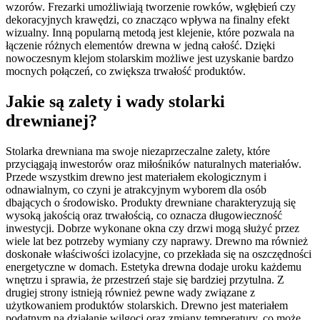
wzorów. Frezarki umożliwiają tworzenie rowków, wgłębień czy
dekoracyjnych krawędzi, co znacząco wpływa na finalny efekt
wizualny. Inną popularną metodą jest klejenie, które pozwala na
łączenie różnych elementów drewna w jedną całość. Dzięki
nowoczesnym klejom stolarskim możliwe jest uzyskanie bardzo
mocnych połączeń, co zwiększa trwałość produktów.
Jakie są zalety i wady stolarki
drewnianej?
Stolarka drewniana ma swoje niezaprzeczalne zalety, które
przyciągają inwestorów oraz miłośników naturalnych materiałów.
Przede wszystkim drewno jest materiałem ekologicznym i
odnawialnym, co czyni je atrakcyjnym wyborem dla osób
dbających o środowisko. Produkty drewniane charakteryzują się
wysoką jakością oraz trwałością, co oznacza długowieczność
inwestycji. Dobrze wykonane okna czy drzwi mogą służyć przez
wiele lat bez potrzeby wymiany czy naprawy. Drewno ma również
doskonałe właściwości izolacyjne, co przekłada się na oszczędności
energetyczne w domach. Estetyka drewna dodaje uroku każdemu
wnętrzu i sprawia, że przestrzeń staje się bardziej przytulna. Z
drugiej strony istnieją również pewne wady związane z
użytkowaniem produktów stolarskich. Drewno jest materiałem
podatnym na działanie wilgoci oraz zmiany temperatury, co może