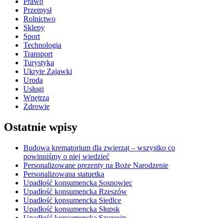
Prawo
Przemysł
Rolnictwo
Sklepy
Sport
Technologia
Transport
Turystyka
Ukryte Zajawki
Uroda
Usługi
Wnętrza
Zdrowie
Ostatnie wpisy
Budowa krematorium dla zwierząt – wszystko co
powinniśmy o niej wiedzieć
Personalizowane prezenty na Boże Narodzenie
Personalizowana statuetka
Upadłość konsumencka Sosnowiec
Upadłość konsumencka Rzeszów
Upadłość konsumencka Siedlce
Upadłość konsumencka Słupsk
Upadłość konsumencka Szczecin