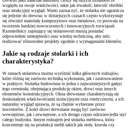
Drewno jako materiał naturalny cieszy się dużym uznaniem ze
względu na swoje właściwości, takie jak trwałość, łatwość obróbki
oraz atrakcyjny wygląd. Warto zaznaczyć, że stolarka nie ogranicza
się jedynie do drewna; w dzisiejszych czasach często wykorzystuje
się również materiały kompozytowe oraz metalowe, co pozwala na
tworzenie bardziej nowoczesnych i innowacyjnych rozwiązań.
Rzemieślnicy zajmujący się stolarstwem muszą posiadać
odpowiednie umiejętności oraz wiedzę techniczną, aby móc
realizować różnorodne projekty zgodnie z wymaganiami klientów.
Jakie są rodzaje stolarki i ich
charakterystyka?
W ramach stolarstwa można wyróżnić kilka głównych rodzajów,
które różnią się zarówno techniką wykonania, jak i zastosowaniem
w praktyce. Stolarka budowlana to jedna z najważniejszych gałęzi
tego rzemiosła, obejmująca produkcję okien, drzwi oraz innych
elementów konstrukcyjnych. Okna drewniane charakteryzują się
doskonałymi właściwościami izolacyjnymi oraz estetycznymi, a ich
naturalny wygląd sprawia, że są chętnie wybierane przez
inwestorów. Z kolei drzwi drewniane mogą być zarówno
wewnętrzne, jak i zewnętrzne, a ich design często odzwierciedla styl
całego budynku. Innym rodzajem jest stolarka meblowa, która
koncentruje się na produkcji mebli takich jak stoły, krzesła czy