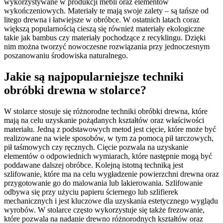
wykorzystywane w produkcji mebli oraz elementów
wykończeniowych. Materiały te mają swoje zalety – są tańsze od
litego drewna i łatwiejsze w obróbce. W ostatnich latach coraz
większą popularnością cieszą się również materiały ekologiczne
takie jak bambus czy materiały pochodzące z recyklingu. Dzięki
nim można tworzyć nowoczesne rozwiązania przy jednoczesnym
poszanowaniu środowiska naturalnego.
Jakie są najpopularniejsze techniki
obróbki drewna w stolarce?
W stolarce stosuje się różnorodne techniki obróbki drewna, które
mają na celu uzyskanie pożądanych kształtów oraz właściwości
materiału. Jedną z podstawowych metod jest cięcie, które może być
realizowane na wiele sposobów, w tym za pomocą pił tarczowych,
pił taśmowych czy ręcznych. Cięcie pozwala na uzyskanie
elementów o odpowiednich wymiarach, które następnie mogą być
poddawane dalszej obróbce. Kolejną istotną techniką jest
szlifowanie, które ma na celu wygładzenie powierzchni drewna oraz
przygotowanie go do malowania lub lakierowania. Szlifowanie
odbywa się przy użyciu papieru ściernego lub szlifierek
mechanicznych i jest kluczowe dla uzyskania estetycznego wyglądu
wyrobów. W stolarce często wykorzystuje się także frezowanie,
które pozwala na nadanie drewno różnorodnych kształtów oraz