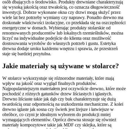
osób dbających o środowisko. Produkty drewniane charakteryzują
się wysoką jakością oraz trwałością, co oznacza długowieczność
inwestycji. Dobrze wykonane okna czy drzwi mogą służyć przez
wiele lat bez potrzeby wymiany czy naprawy. Ponadto drewno ma
doskonałe właściwości izolacyjne, co przekłada się na oszczędności
energetyczne w domach. Wybierając produkty stolarskie od
renomowanych producentów lub lokalnych rzemieślników, można
liczyć na indywidualne podejście do klienta oraz możliwość
dostosowania wyrobów do własnych potrzeb i gustu. Estetyka
drewna dodaje uroku każdemu wnętrzu i sprawia, że przestrzeń
staje się bardziej przytulna.
Jakie materiały są używane w stolarce?
W stolarce wykorzystuje się różnorodne materiały, które mają
wpływ na jakość oraz wygląd finalnych produktów.
Najpopularniejszym materiałem jest oczywiście drewno, które może
pochodzić z różnych gatunków drzew liściastych i iglastych.
Drewno liściaste takie jak dąb czy buk charakteryzuje się dużą
twardością oraz odpornością na uszkodzenia mechaniczne. Z kolei
drewno iglaste jak sosna czy świerk jest lżejsze i łatwiejsze w
obróbce, co czyni je idealnym wyborem do produkcji mniej
wymagających elementów. Oprócz drewna stosuje się również
materiały kompozytowe takie jak MDF czy sklejka, które są