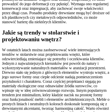
prowadzić do jego deformacji czy pęknięć. Wymaga ono regularnej
konserwacji oraz impregnacji, aby zachować swoje właściwości
przez długi czas. Ponadto produkty drewniane mogą być droższe od
ich plastikowych czy metalowych odpowiedników, co może
stanowić barierę dla niektórych klientów.
Jakie są trendy w stolarstwie i
projektowaniu wnętrz?
W ostatnich latach można zaobserwować wiele interesujących
trendów w stolarstwie oraz projektowaniu wnętrz, które
odzwierciedlają zmieniające się potrzeby i oczekiwania klientów.
Jednym z najważniejszych kierunków jest powrót do natury i
wykorzystywanie naturalnych materiałów w aranżacji przestrzeni.
Drewno stało się jednym z głównych elementów wystroju wnętrz, a
jego surowe formy oraz ciepłe odcienie nadają pomieszczeniom
przytulności i charakteru. Coraz częściej projektanci sięgają po
materiały ekologiczne oraz odnawialne źródła surowców, co
wpisuje się w ideę zrównoważonego rozwoju. Innym popularnym
trendem jest minimalizm, który kładzie nacisk na prostotę formy
oraz funkcjonalność mebli i elementów architektonicznych. Meble o
prostych liniach i neutralnych kolorach doskonale komponują się z
drewnianymi akcentami, tworząc harmonijną całość. Warto również