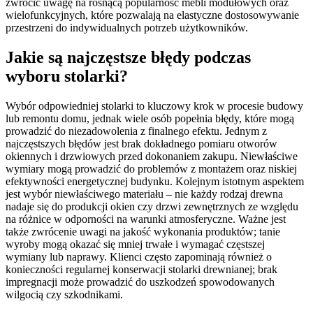
zwrócić uwagę na rosnącą popularność mebli modułowych oraz
wielofunkcyjnych, które pozwalają na elastyczne dostosowywanie
przestrzeni do indywidualnych potrzeb użytkowników.
Jakie są najczęstsze błędy podczas
wyboru stolarki?
Wybór odpowiedniej stolarki to kluczowy krok w procesie budowy
lub remontu domu, jednak wiele osób popełnia błędy, które mogą
prowadzić do niezadowolenia z finalnego efektu. Jednym z
najczęstszych błędów jest brak dokładnego pomiaru otworów
okiennych i drzwiowych przed dokonaniem zakupu. Niewłaściwe
wymiary mogą prowadzić do problemów z montażem oraz niskiej
efektywności energetycznej budynku. Kolejnym istotnym aspektem
jest wybór niewłaściwego materiału – nie każdy rodzaj drewna
nadaje się do produkcji okien czy drzwi zewnętrznych ze względu
na różnice w odporności na warunki atmosferyczne. Ważne jest
także zwrócenie uwagi na jakość wykonania produktów; tanie
wyroby mogą okazać się mniej trwałe i wymagać częstszej
wymiany lub naprawy. Klienci często zapominają również o
konieczności regularnej konserwacji stolarki drewnianej; brak
impregnacji może prowadzić do uszkodzeń spowodowanych
wilgocią czy szkodnikami.