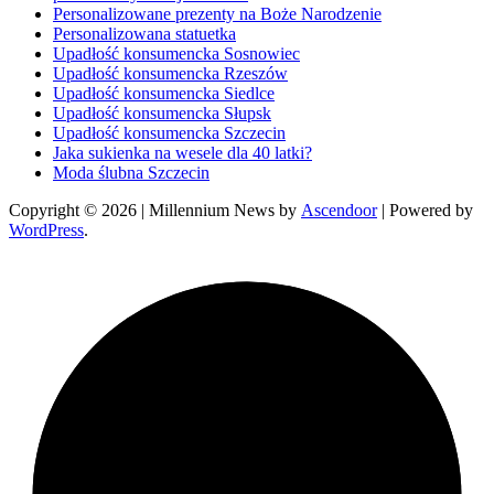
Personalizowane prezenty na Boże Narodzenie
Personalizowana statuetka
Upadłość konsumencka Sosnowiec
Upadłość konsumencka Rzeszów
Upadłość konsumencka Siedlce
Upadłość konsumencka Słupsk
Upadłość konsumencka Szczecin
Jaka sukienka na wesele dla 40 latki?
Moda ślubna Szczecin
Copyright © 2026
| Millennium News by
Ascendoor
| Powered by
WordPress
.