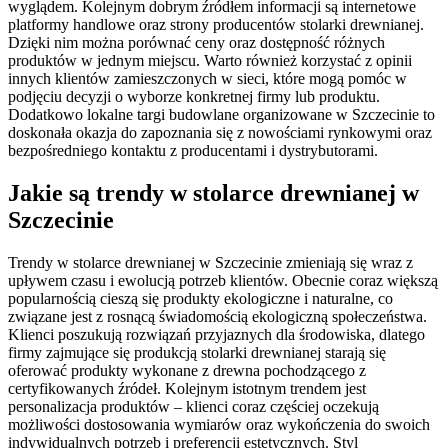
wyglądem. Kolejnym dobrym źródłem informacji są internetowe
platformy handlowe oraz strony producentów stolarki drewnianej.
Dzięki nim można porównać ceny oraz dostępność różnych
produktów w jednym miejscu. Warto również korzystać z opinii
innych klientów zamieszczonych w sieci, które mogą pomóc w
podjęciu decyzji o wyborze konkretnej firmy lub produktu.
Dodatkowo lokalne targi budowlane organizowane w Szczecinie to
doskonała okazja do zapoznania się z nowościami rynkowymi oraz
bezpośredniego kontaktu z producentami i dystrybutorami.
Jakie są trendy w stolarce drewnianej w
Szczecinie
Trendy w stolarce drewnianej w Szczecinie zmieniają się wraz z
upływem czasu i ewolucją potrzeb klientów. Obecnie coraz większą
popularnością cieszą się produkty ekologiczne i naturalne, co
związane jest z rosnącą świadomością ekologiczną społeczeństwa.
Klienci poszukują rozwiązań przyjaznych dla środowiska, dlatego
firmy zajmujące się produkcją stolarki drewnianej starają się
oferować produkty wykonane z drewna pochodzącego z
certyfikowanych źródeł. Kolejnym istotnym trendem jest
personalizacja produktów – klienci coraz częściej oczekują
możliwości dostosowania wymiarów oraz wykończenia do swoich
indywidualnych potrzeb i preferencji estetycznych. Styl