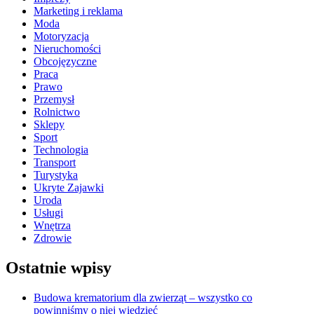
Marketing i reklama
Moda
Motoryzacja
Nieruchomości
Obcojęzyczne
Praca
Prawo
Przemysł
Rolnictwo
Sklepy
Sport
Technologia
Transport
Turystyka
Ukryte Zajawki
Uroda
Usługi
Wnętrza
Zdrowie
Ostatnie wpisy
Budowa krematorium dla zwierząt – wszystko co
powinniśmy o niej wiedzieć