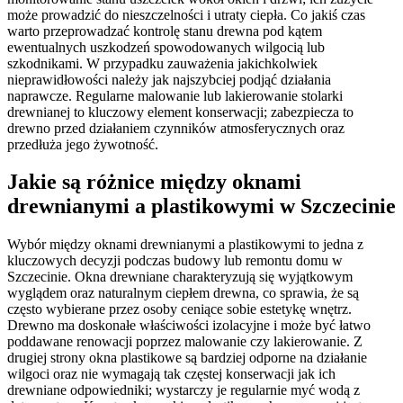
może prowadzić do nieszczelności i utraty ciepła. Co jakiś czas
warto przeprowadzać kontrolę stanu drewna pod kątem
ewentualnych uszkodzeń spowodowanych wilgocią lub
szkodnikami. W przypadku zauważenia jakichkolwiek
nieprawidłowości należy jak najszybciej podjąć działania
naprawcze. Regularne malowanie lub lakierowanie stolarki
drewnianej to kluczowy element konserwacji; zabezpiecza to
drewno przed działaniem czynników atmosferycznych oraz
przedłuża jego żywotność.
Jakie są różnice między oknami
drewnianymi a plastikowymi w Szczecinie
Wybór między oknami drewnianymi a plastikowymi to jedna z
kluczowych decyzji podczas budowy lub remontu domu w
Szczecinie. Okna drewniane charakteryzują się wyjątkowym
wyglądem oraz naturalnym ciepłem drewna, co sprawia, że są
często wybierane przez osoby ceniące sobie estetykę wnętrz.
Drewno ma doskonałe właściwości izolacyjne i może być łatwo
poddawane renowacji poprzez malowanie czy lakierowanie. Z
drugiej strony okna plastikowe są bardziej odporne na działanie
wilgoci oraz nie wymagają tak częstej konserwacji jak ich
drewniane odpowiedniki; wystarczy je regularnie myć wodą z