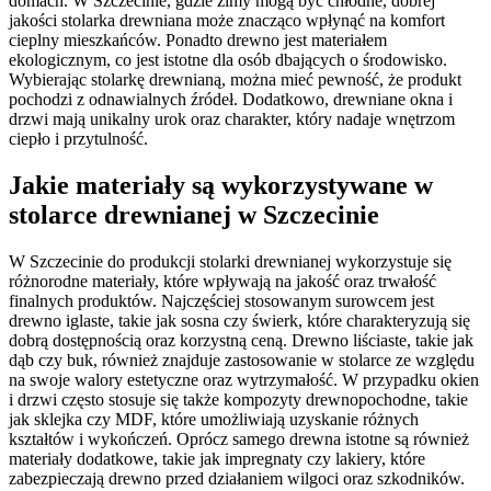
domach. W Szczecinie, gdzie zimy mogą być chłodne, dobrej
jakości stolarka drewniana może znacząco wpłynąć na komfort
cieplny mieszkańców. Ponadto drewno jest materiałem
ekologicznym, co jest istotne dla osób dbających o środowisko.
Wybierając stolarkę drewnianą, można mieć pewność, że produkt
pochodzi z odnawialnych źródeł. Dodatkowo, drewniane okna i
drzwi mają unikalny urok oraz charakter, który nadaje wnętrzom
ciepło i przytulność.
Jakie materiały są wykorzystywane w
stolarce drewnianej w Szczecinie
W Szczecinie do produkcji stolarki drewnianej wykorzystuje się
różnorodne materiały, które wpływają na jakość oraz trwałość
finalnych produktów. Najczęściej stosowanym surowcem jest
drewno iglaste, takie jak sosna czy świerk, które charakteryzują się
dobrą dostępnością oraz korzystną ceną. Drewno liściaste, takie jak
dąb czy buk, również znajduje zastosowanie w stolarce ze względu
na swoje walory estetyczne oraz wytrzymałość. W przypadku okien
i drzwi często stosuje się także kompozyty drewnopochodne, takie
jak sklejka czy MDF, które umożliwiają uzyskanie różnych
kształtów i wykończeń. Oprócz samego drewna istotne są również
materiały dodatkowe, takie jak impregnaty czy lakiery, które
zabezpieczają drewno przed działaniem wilgoci oraz szkodników.