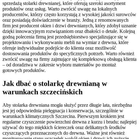
sprzedażą stolarki drewnianej, które oferują szeroki asortyment
produktów oraz usług. Warto zwrócić uwagę na lokalnych
producentów, którzy często korzystają z wysokiej jakości surowców
oraz posiadają doświadczenie w branży. Jedną z renomowanych
firm jest producent okien i drzwi drewnianych, który zdobył uznanie
dzięki innowacyjnym rozwiązaniom oraz dbałości o detale. Kolejną
godną polecenia firmą jest przedsiębiorstwo specjalizujące się w
projektowaniu i wykonywaniu mebli na wymiar z drewna, które
oferuje indywidualne podejście do klienta oraz możliwość
dostosowania produktów do specyficznych potrzeb. Warto również
zwrócić uwagę na firmy zajmujące się kompleksową obsługą klienta
– od doradztwa w zakresie wyboru materiałów po montaż
gotowych produktów.
Jak dbać o stolarkę drewnianą w
warunkach szczecińskich
Aby stolarka drewniana mogła służyć przez długie lata, niezbędna
jest jej odpowiednia pielęgnacja i konserwacja, szczególnie w
warunkach klimatycznych Szczecina. Pierwszym krokiem jest
regularne czyszczenie powierzchni drewna z kurzu i brudu; najlepiej
używać do tego miękkich ściereczek oraz delikatnych środków
czyszczących przeznaczonych do drewna. Ważne jest również
monitorowanie stanu uszczelek wokół okien i drzwi; ich zużycie