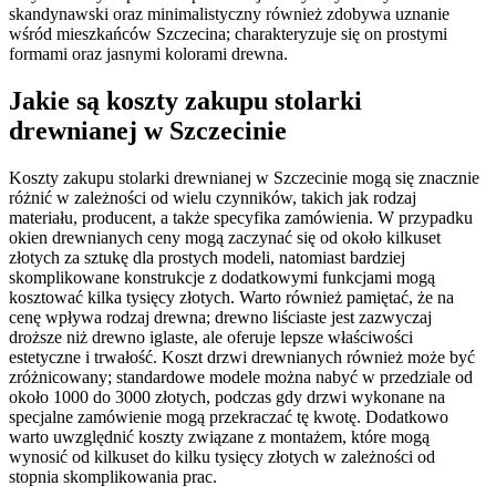
skandynawski oraz minimalistyczny również zdobywa uznanie
wśród mieszkańców Szczecina; charakteryzuje się on prostymi
formami oraz jasnymi kolorami drewna.
Jakie są koszty zakupu stolarki
drewnianej w Szczecinie
Koszty zakupu stolarki drewnianej w Szczecinie mogą się znacznie
różnić w zależności od wielu czynników, takich jak rodzaj
materiału, producent, a także specyfika zamówienia. W przypadku
okien drewnianych ceny mogą zaczynać się od około kilkuset
złotych za sztukę dla prostych modeli, natomiast bardziej
skomplikowane konstrukcje z dodatkowymi funkcjami mogą
kosztować kilka tysięcy złotych. Warto również pamiętać, że na
cenę wpływa rodzaj drewna; drewno liściaste jest zazwyczaj
droższe niż drewno iglaste, ale oferuje lepsze właściwości
estetyczne i trwałość. Koszt drzwi drewnianych również może być
zróżnicowany; standardowe modele można nabyć w przedziale od
około 1000 do 3000 złotych, podczas gdy drzwi wykonane na
specjalne zamówienie mogą przekraczać tę kwotę. Dodatkowo
warto uwzględnić koszty związane z montażem, które mogą
wynosić od kilkuset do kilku tysięcy złotych w zależności od
stopnia skomplikowania prac.