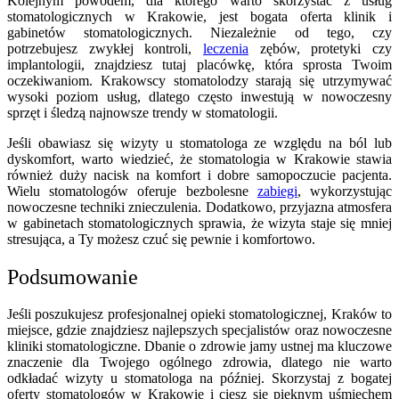
Kolejnym powodem, dla którego warto skorzystać z usług
stomatologicznych w Krakowie, jest bogata oferta klinik i
gabinetów stomatologicznych. Niezależnie od tego, czy
potrzebujesz zwykłej kontroli,
leczenia
zębów, protetyki czy
implantologii, znajdziesz tutaj placówkę, która sprosta Twoim
oczekiwaniom. Krakowscy stomatolodzy starają się utrzymywać
wysoki poziom usług, dlatego często inwestują w nowoczesny
sprzęt i śledzą najnowsze trendy w stomatologii.
Jeśli obawiasz się wizyty u stomatologa ze względu na ból lub
dyskomfort, warto wiedzieć, że stomatologia w Krakowie stawia
również duży nacisk na komfort i dobre samopoczucie pacjenta.
Wielu stomatologów oferuje bezbolesne
zabiegi
, wykorzystując
nowoczesne techniki znieczulenia. Dodatkowo, przyjazna atmosfera
w gabinetach stomatologicznych sprawia, że wizyta staje się mniej
stresująca, a Ty możesz czuć się pewnie i komfortowo.
Podsumowanie
Jeśli poszukujesz profesjonalnej opieki stomatologicznej, Kraków to
miejsce, gdzie znajdziesz najlepszych specjalistów oraz nowoczesne
kliniki stomatologiczne. Dbanie o zdrowie jamy ustnej ma kluczowe
znaczenie dla Twojego ogólnego zdrowia, dlatego nie warto
odkładać wizyty u stomatologa na później. Skorzystaj z bogatej
oferty stomatologów w Krakowie i ciesz się pięknym uśmiechem