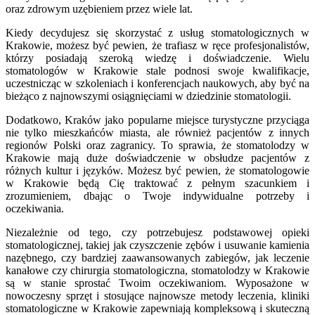
oraz zdrowym uzębieniem przez wiele lat.
Kiedy decydujesz się skorzystać z usług stomatologicznych w
Krakowie, możesz być pewien, że trafiasz w ręce profesjonalistów,
którzy posiadają szeroką wiedzę i doświadczenie. Wielu
stomatologów w Krakowie stale podnosi swoje kwalifikacje,
uczestnicząc w szkoleniach i konferencjach naukowych, aby być na
bieżąco z najnowszymi osiągnięciami w dziedzinie stomatologii.
Dodatkowo, Kraków jako popularne miejsce turystyczne przyciąga
nie tylko mieszkańców miasta, ale również pacjentów z innych
regionów Polski oraz zagranicy. To sprawia, że stomatolodzy w
Krakowie mają duże doświadczenie w obsłudze pacjentów z
różnych kultur i języków. Możesz być pewien, że stomatologowie
w Krakowie będą Cię traktować z pełnym szacunkiem i
zrozumieniem, dbając o Twoje indywidualne potrzeby i
oczekiwania.
Niezależnie od tego, czy potrzebujesz podstawowej opieki
stomatologicznej, takiej jak czyszczenie zębów i usuwanie kamienia
nazębnego, czy bardziej zaawansowanych zabiegów, jak leczenie
kanałowe czy chirurgia stomatologiczna, stomatolodzy w Krakowie
są w stanie sprostać Twoim oczekiwaniom. Wyposażone w
nowoczesny sprzęt i stosujące najnowsze metody leczenia, kliniki
stomatologiczne w Krakowie zapewniają kompleksową i skuteczną