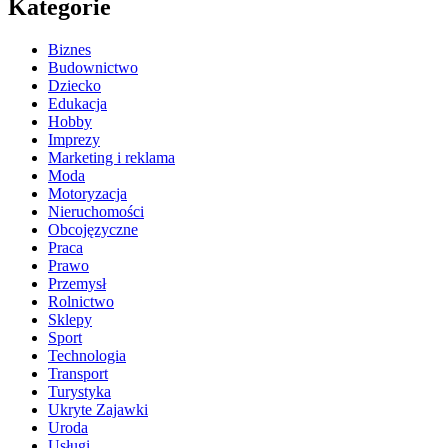
Kategorie
Biznes
Budownictwo
Dziecko
Edukacja
Hobby
Imprezy
Marketing i reklama
Moda
Motoryzacja
Nieruchomości
Obcojęzyczne
Praca
Prawo
Przemysł
Rolnictwo
Sklepy
Sport
Technologia
Transport
Turystyka
Ukryte Zajawki
Uroda
Usługi