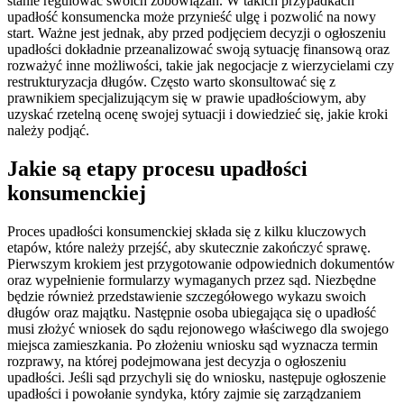
stanie regulować swoich zobowiązań. W takich przypadkach
upadłość konsumencka może przynieść ulgę i pozwolić na nowy
start. Ważne jest jednak, aby przed podjęciem decyzji o ogłoszeniu
upadłości dokładnie przeanalizować swoją sytuację finansową oraz
rozważyć inne możliwości, takie jak negocjacje z wierzycielami czy
restrukturyzacja długów. Często warto skonsultować się z
prawnikiem specjalizującym się w prawie upadłościowym, aby
uzyskać rzetelną ocenę swojej sytuacji i dowiedzieć się, jakie kroki
należy podjąć.
Jakie są etapy procesu upadłości
konsumenckiej
Proces upadłości konsumenckiej składa się z kilku kluczowych
etapów, które należy przejść, aby skutecznie zakończyć sprawę.
Pierwszym krokiem jest przygotowanie odpowiednich dokumentów
oraz wypełnienie formularzy wymaganych przez sąd. Niezbędne
będzie również przedstawienie szczegółowego wykazu swoich
długów oraz majątku. Następnie osoba ubiegająca się o upadłość
musi złożyć wniosek do sądu rejonowego właściwego dla swojego
miejsca zamieszkania. Po złożeniu wniosku sąd wyznacza termin
rozprawy, na której podejmowana jest decyzja o ogłoszeniu
upadłości. Jeśli sąd przychyli się do wniosku, następuje ogłoszenie
upadłości i powołanie syndyka, który zajmie się zarządzaniem