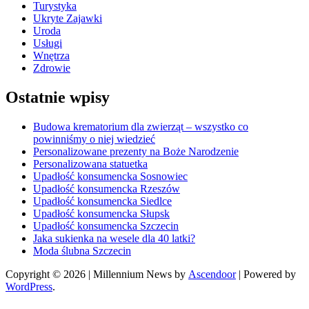
Turystyka
Ukryte Zajawki
Uroda
Usługi
Wnętrza
Zdrowie
Ostatnie wpisy
Budowa krematorium dla zwierząt – wszystko co
powinniśmy o niej wiedzieć
Personalizowane prezenty na Boże Narodzenie
Personalizowana statuetka
Upadłość konsumencka Sosnowiec
Upadłość konsumencka Rzeszów
Upadłość konsumencka Siedlce
Upadłość konsumencka Słupsk
Upadłość konsumencka Szczecin
Jaka sukienka na wesele dla 40 latki?
Moda ślubna Szczecin
Copyright © 2026
| Millennium News by
Ascendoor
| Powered by
WordPress
.