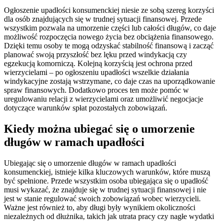
Ogłoszenie upadłości konsumenckiej niesie ze sobą szereg korzyści
dla osób znajdujących się w trudnej sytuacji finansowej. Przede
wszystkim pozwala na umorzenie części lub całości długów, co daje
możliwość rozpoczęcia nowego życia bez obciążenia finansowego.
Dzięki temu osoby te mogą odzyskać stabilność finansową i zacząć
planować swoją przyszłość bez lęku przed windykacją czy
egzekucją komorniczą. Kolejną korzyścią jest ochrona przed
wierzycielami – po ogłoszeniu upadłości wszelkie działania
windykacyjne zostają wstrzymane, co daje czas na uporządkowanie
spraw finansowych. Dodatkowo proces ten może pomóc w
uregulowaniu relacji z wierzycielami oraz umożliwić negocjacje
dotyczące warunków spłat pozostałych zobowiązań.
Kiedy można ubiegać się o umorzenie
długów w ramach upadłości
Ubiegając się o umorzenie długów w ramach upadłości
konsumenckiej, istnieje kilka kluczowych warunków, które muszą
być spełnione. Przede wszystkim osoba ubiegająca się o upadłość
musi wykazać, że znajduje się w trudnej sytuacji finansowej i nie
jest w stanie regulować swoich zobowiązań wobec wierzycieli.
Ważne jest również to, aby długi były wynikiem okoliczności
niezależnych od dłużnika, takich jak utrata pracy czy nagłe wydatki