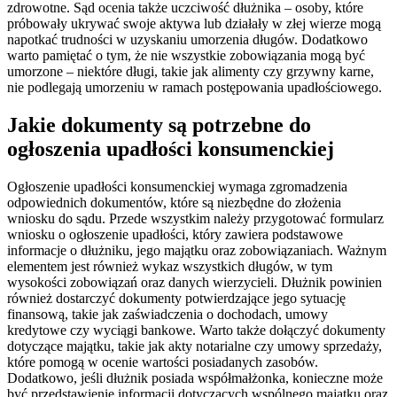
zdrowotne. Sąd ocenia także uczciwość dłużnika – osoby, które
próbowały ukrywać swoje aktywa lub działały w złej wierze mogą
napotkać trudności w uzyskaniu umorzenia długów. Dodatkowo
warto pamiętać o tym, że nie wszystkie zobowiązania mogą być
umorzone – niektóre długi, takie jak alimenty czy grzywny karne,
nie podlegają umorzeniu w ramach postępowania upadłościowego.
Jakie dokumenty są potrzebne do
ogłoszenia upadłości konsumenckiej
Ogłoszenie upadłości konsumenckiej wymaga zgromadzenia
odpowiednich dokumentów, które są niezbędne do złożenia
wniosku do sądu. Przede wszystkim należy przygotować formularz
wniosku o ogłoszenie upadłości, który zawiera podstawowe
informacje o dłużniku, jego majątku oraz zobowiązaniach. Ważnym
elementem jest również wykaz wszystkich długów, w tym
wysokości zobowiązań oraz danych wierzycieli. Dłużnik powinien
również dostarczyć dokumenty potwierdzające jego sytuację
finansową, takie jak zaświadczenia o dochodach, umowy
kredytowe czy wyciągi bankowe. Warto także dołączyć dokumenty
dotyczące majątku, takie jak akty notarialne czy umowy sprzedaży,
które pomogą w ocenie wartości posiadanych zasobów.
Dodatkowo, jeśli dłużnik posiada współmałżonka, konieczne może
być przedstawienie informacji dotyczących wspólnego majątku oraz