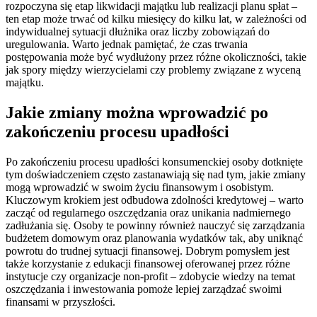
rozpoczyna się etap likwidacji majątku lub realizacji planu spłat –
ten etap może trwać od kilku miesięcy do kilku lat, w zależności od
indywidualnej sytuacji dłużnika oraz liczby zobowiązań do
uregulowania. Warto jednak pamiętać, że czas trwania
postępowania może być wydłużony przez różne okoliczności, takie
jak spory między wierzycielami czy problemy związane z wyceną
majątku.
Jakie zmiany można wprowadzić po
zakończeniu procesu upadłości
Po zakończeniu procesu upadłości konsumenckiej osoby dotknięte
tym doświadczeniem często zastanawiają się nad tym, jakie zmiany
mogą wprowadzić w swoim życiu finansowym i osobistym.
Kluczowym krokiem jest odbudowa zdolności kredytowej – warto
zacząć od regularnego oszczędzania oraz unikania nadmiernego
zadłużania się. Osoby te powinny również nauczyć się zarządzania
budżetem domowym oraz planowania wydatków tak, aby uniknąć
powrotu do trudnej sytuacji finansowej. Dobrym pomysłem jest
także korzystanie z edukacji finansowej oferowanej przez różne
instytucje czy organizacje non-profit – zdobycie wiedzy na temat
oszczędzania i inwestowania pomoże lepiej zarządzać swoimi
finansami w przyszłości.