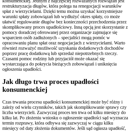
konsumenckiej. Jednym z najczęściej rozważanych rozwiązań jest
restrukturyzacja długów, która polega na renegocjacji warunków
spłat z wierzycielami. Dzięki temu można uzyskać korzystniejsze
warunki spłaty zobowiązań lub wydłużyć okres spłaty, co może
ułatwić regulowanie długów bez konieczności przechodzenia przez
skomplikowany proces upadłościowy. Inną opcją jest skorzystanie z
pomocy doradczej oferowanej przez organizacje zajmujące się
wsparciem osób zadłużonych – specjaliści mogą pomóc w
opracowaniu planu spłat oraz negocjacjach z wierzycielami. Warto
również rozważyć możliwość uzyskania dodatkowych dochodów
poprzez pracę dodatkową lub sprzedaż niepotrzebnych rzeczy.
Czasami pomoc rodziny lub przyjaciół może okazać się
wystarczająca do pokrycia bieżących zobowiązań i uniknięcia
ogłoszenia upadłości.
Jak długo trwa proces upadłości
konsumenckiej
Czas trwania procesu upadłości konsumenckiej może być różny i
zależy od wielu czynników, takich jak skomplikowanie sprawy czy
liczba wierzycieli. Zazwyczaj proces ten trwa od kilku miesięcy do
kilku lat. Po złożeniu wniosku o ogłoszenie upadłości sąd wyznacza
termin rozprawy, która odbywa się zazwyczaj w ciągu kilku
miesięcy od daty złożenia dokumentów. Jeśli sąd ogłasza upadłość,