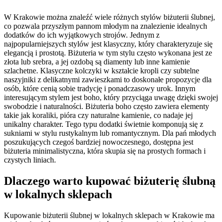
W Krakowie można znaleźć wiele różnych stylów biżuterii ślubnej,
co pozwala przyszłym pannom młodym na znalezienie idealnych
dodatków do ich wyjątkowych strojów. Jednym z
najpopularniejszych stylów jest klasyczny, który charakteryzuje się
elegancją i prostotą. Biżuteria w tym stylu często wykonana jest ze
złota lub srebra, a jej ozdobą są diamenty lub inne kamienie
szlachetne. Klasyczne kolczyki w kształcie kropli czy subtelne
naszyjniki z delikatnymi zawieszkami to doskonałe propozycje dla
osób, które cenią sobie tradycję i ponadczasowy urok. Innym
interesującym stylem jest boho, który przyciąga uwagę dzięki swojej
swobodzie i naturalności. Biżuteria boho często zawiera elementy
takie jak koraliki, pióra czy naturalne kamienie, co nadaje jej
unikalny charakter. Tego typu dodatki świetnie komponują się z
sukniami w stylu rustykalnym lub romantycznym. Dla pań młodych
poszukujących czegoś bardziej nowoczesnego, dostępna jest
biżuteria minimalistyczna, która skupia się na prostych formach i
czystych liniach.
Dlaczego warto kupować biżuterię ślubną
w lokalnych sklepach
Kupowanie biżuterii ślubnej w lokalnych sklepach w Krakowie ma