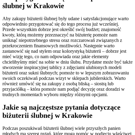
ślubnej w Krakowie
Aby zakupy biżuterii ślubnej były udane i satysfakcjonujące warto
odpowiednio przygotować się do tego procesu już wcześniej.
Przede wszystkim dobrze jest określić swój budżet; znajomość
kwoty, którą możemy przeznaczyć na biżuterię pomoże nam
uniknąć niepotrzebnego stresu oraz rozczarowań związanych z
przekroczeniem finansowych możliwości. Następnie warto
zastanowić się nad stylem oraz kolorystyką biżuterii – dobrze jest
mieć wizję tego, co nam odpowiada oraz jakie elementy
chcielibyśmy mieć na sobie w dniu ślubu. Przydatne może być także
stworzenie inspiracyjnej tablicy z zdjęciami ulubionych modeli
biżuterii oraz sukni ślubnych; pomoże to w lepszym zobrazowaniu
swoich oczekiwań podczas wizyt w sklepach jubilerskich. Warto
również umówić się na zakupy z osobą bliską – siostrą lub
przyjaciółką – która pomoże nam podjąć decyzję oraz doradzi w
trudnych momentach wyboru między różnymi opcjami.
Jakie są najczęstsze pytania dotyczące
biżuterii ślubnej w Krakowie
Podczas poszukiwań biżuterii ślubnej wiele przyszłych panien
młodych ma szereg pytań, które mogą pomóc w podjęciu właściwej