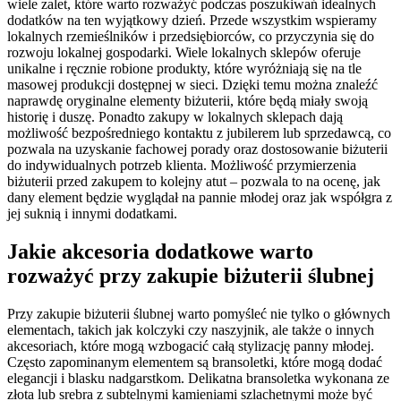
wiele zalet, które warto rozważyć podczas poszukiwań idealnych
dodatków na ten wyjątkowy dzień. Przede wszystkim wspieramy
lokalnych rzemieślników i przedsiębiorców, co przyczynia się do
rozwoju lokalnej gospodarki. Wiele lokalnych sklepów oferuje
unikalne i ręcznie robione produkty, które wyróżniają się na tle
masowej produkcji dostępnej w sieci. Dzięki temu można znaleźć
naprawdę oryginalne elementy biżuterii, które będą miały swoją
historię i duszę. Ponadto zakupy w lokalnych sklepach dają
możliwość bezpośredniego kontaktu z jubilerem lub sprzedawcą, co
pozwala na uzyskanie fachowej porady oraz dostosowanie biżuterii
do indywidualnych potrzeb klienta. Możliwość przymierzenia
biżuterii przed zakupem to kolejny atut – pozwala to na ocenę, jak
dany element będzie wyglądał na pannie młodej oraz jak współgra z
jej suknią i innymi dodatkami.
Jakie akcesoria dodatkowe warto
rozważyć przy zakupie biżuterii ślubnej
Przy zakupie biżuterii ślubnej warto pomyśleć nie tylko o głównych
elementach, takich jak kolczyki czy naszyjnik, ale także o innych
akcesoriach, które mogą wzbogacić całą stylizację panny młodej.
Często zapominanym elementem są bransoletki, które mogą dodać
elegancji i blasku nadgarstkom. Delikatna bransoletka wykonana ze
złota lub srebra z subtelnymi kamieniami szlachetnymi może być