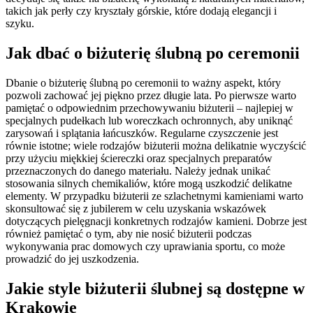
takich jak perły czy kryształy górskie, które dodają elegancji i
szyku.
Jak dbać o biżuterię ślubną po ceremonii
Dbanie o biżuterię ślubną po ceremonii to ważny aspekt, który
pozwoli zachować jej piękno przez długie lata. Po pierwsze warto
pamiętać o odpowiednim przechowywaniu biżuterii – najlepiej w
specjalnych pudełkach lub woreczkach ochronnych, aby uniknąć
zarysowań i splątania łańcuszków. Regularne czyszczenie jest
równie istotne; wiele rodzajów biżuterii można delikatnie wyczyścić
przy użyciu miękkiej ściereczki oraz specjalnych preparatów
przeznaczonych do danego materiału. Należy jednak unikać
stosowania silnych chemikaliów, które mogą uszkodzić delikatne
elementy. W przypadku biżuterii ze szlachetnymi kamieniami warto
skonsultować się z jubilerem w celu uzyskania wskazówek
dotyczących pielęgnacji konkretnych rodzajów kamieni. Dobrze jest
również pamiętać o tym, aby nie nosić biżuterii podczas
wykonywania prac domowych czy uprawiania sportu, co może
prowadzić do jej uszkodzenia.
Jakie style biżuterii ślubnej są dostępne w
Krakowie