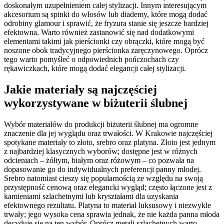
doskonałym uzupełnieniem całej stylizacji. Innym interesującym
akcesorium są spinki do włosów lub diademy, które mogą dodać
odrobiny glamour i sprawić, że fryzura stanie się jeszcze bardziej
efektowna. Warto również zastanowić się nad dodatkowymi
elementami takimi jak pierścionki czy obrączki, które mogą być
noszone obok tradycyjnego pierścionka zaręczynowego. Oprócz
tego warto pomyśleć o odpowiednich pończochach czy
rękawiczkach, które mogą dodać elegancji całej stylizacji.
Jakie materiały są najczęściej
wykorzystywane w biżuterii ślubnej
Wybór materiałów do produkcji biżuterii ślubnej ma ogromne
znaczenie dla jej wyglądu oraz trwałości. W Krakowie najczęściej
spotykane materiały to złoto, srebro oraz platyna. Złoto jest jednym
z najbardziej klasycznych wyborów; dostępne jest w różnych
odcieniach – żółtym, białym oraz różowym – co pozwala na
dopasowanie go do indywidualnych preferencji panny młodej.
Srebro natomiast cieszy się popularnością ze względu na swoją
przystępność cenową oraz elegancki wygląd; często łączone jest z
kamieniami szlachetnymi lub kryształami dla uzyskania
efektownego rezultatu. Platyna to materiał luksusowy i niezwykle
trwały; jego wysoka cena sprawia jednak, że nie każda panna młoda
decyduje się na ten wybór. Oprócz metali szlachetnych warto