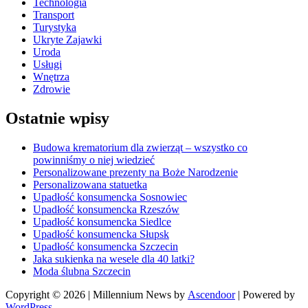
Technologia
Transport
Turystyka
Ukryte Zajawki
Uroda
Usługi
Wnętrza
Zdrowie
Ostatnie wpisy
Budowa krematorium dla zwierząt – wszystko co
powinniśmy o niej wiedzieć
Personalizowane prezenty na Boże Narodzenie
Personalizowana statuetka
Upadłość konsumencka Sosnowiec
Upadłość konsumencka Rzeszów
Upadłość konsumencka Siedlce
Upadłość konsumencka Słupsk
Upadłość konsumencka Szczecin
Jaka sukienka na wesele dla 40 latki?
Moda ślubna Szczecin
Copyright © 2026
| Millennium News by
Ascendoor
| Powered by
WordPress
.