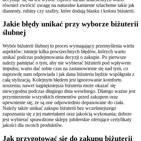
również zwrócić uwagę na naturalne kamienie szlachetne takie jak
diamenty, rubiny czy szafiry, które dodają blasku i koloru biżuterii.
Jakie błędy unikać przy wyborze biżuterii
ślubnej
Wybór biżuterii ślubnej to proces wymagający przemyślenia wielu
aspektów; istnieje kilka powszechnych błędów, których warto
unikać podczas podejmowania decyzji o zakupie. Po pierwsze
należy pamiętać o tym, aby nie wybierać biżuterii pod wpływem
impulsu; warto dać sobie czas na zastanowienie się nad tym, co
naprawdę nam odpowiada i jak dana biżuteria będzie współgrała z
całą stylizacją. Kolejnym błędem jest ignorowanie komfortu
noszenia; nawet najpiękniejsza biżuteria może okazać się
niewygodna podczas długiego dnia weselnego. Dlatego ważne jest
przymierzenie wszystkich elementów przed zakupem oraz
upewnienie się, że są one odpowiednio dopasowane do ciała.
Należy także unikać zakupu biżuterii bez wcześniejszego
zapoznania się z jej materiałami oraz jakością wykonania; dobrze
jest wybierać sprawdzone sklepy jubilerskie oferujące certyfikaty
jakości dla swoich produktów.
Jak przygotować się do zakupu biżuterii