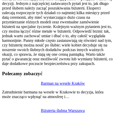
decyzji. Jednym z najczęściej zadawanych pytań jest to, jak długo
przed ślubem należy zacząć poszukiwania biżuterii. Eksperci
zalecają rozpoczęcie tych działań co najmniej kilka miesięcy przed
datą ceremonii, aby mieć wystarczająco dużo czasu na
przymierzanie różnych modeli oraz ewentualne zamówienie
biżuterii na specjalne życzenie. Kolejnym ważnym pytaniem jest to,
czy można łączyć różne metale w biżuterii. Odpowiedź brzmi: tak,
jednak warto zachować umiar i dbać o to, aby całość wyglądała
harmonijnie. Panny młode często zastanawiają się również nad tym,
czy biżuterię można nosić po ślubie; wiele kobiet decyduje się na
noszenie swoich ślubnych dodatków podczas innych ważnych
okazji, co sprawia, że stają się one cenną pamiątką. Warto także
pytać o gwarancję oraz możliwość zwrotu lub wymiany biżuterii, co
daje dodatkowe poczucie bezpieczeństwa przy zakupach.
Polecamy zobaczyć
Nawigacja
Barman na wesele Kraków
wpisu
Zatrudnienie barmana na wesele w Krakowie to decyzja, która
może znacząco wpłynąć na atmosferę i…
Biżuteria ślubna Warszawa