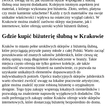
zwrócić uwagę na to, jak biżuteria będzie współgrała z suknią
ślubną oraz innymi dodatkami. Kolejnym istotnym aspektem jest
materiał, z którego wykonana jest biżuteria. Złoto, srebro, platyna
czy może kamienie szlachetne? Każdy z tych materiałów ma swoje
unikalne właściwości i wpływa na ostateczny wygląd całości. W
Krakowie można znaleźć zarówno sklepy stacjonarne, jak i
internetowe, które oferują szeroki wybór biżuterii ślubnej.
Gdzie kupić biżuterię ślubną w Krakowie
Kraków to miasto pełne urokliwych sklepów z biżuterią ślubną,
które przyciągają przyszłe panny młode z całej Polski. Warto zacząć
poszukiwania od znanych salonów jubilerskich, które cieszą się
dobrą opinią i mają długoletnie doświadczenie w branży. Takie
miejsca często oferują nie tylko gotowe kolekcje, ale także
możliwość stworzenia biżuterii na zamówienie, co pozwala na
uzyskanie unikalnych elementów dopasowanych do
indywidualnych potrzeb. Oprócz tradycyjnych sklepów jubilerskich
warto również zwrócić uwagę na lokalne pracownie artystyczne,
gdzie można znaleźć ręcznie robioną biżuterię o oryginalnym
designie. Tego typu zakupy wspierają lokalnych rzemieślników i
pozwalają na znalezienie naprawdę wyjątkowych dodatków. Dla
osób preferujących zakupy online Kraków oferuje wiele sklepów
internetowych, które dostarczają biżuterię bezpośrednio do domu.