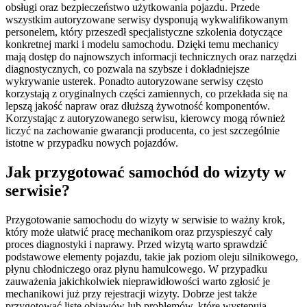
obsługi oraz bezpieczeństwo użytkowania pojazdu. Przede
wszystkim autoryzowane serwisy dysponują wykwalifikowanym
personelem, który przeszedł specjalistyczne szkolenia dotyczące
konkretnej marki i modelu samochodu. Dzięki temu mechanicy
mają dostęp do najnowszych informacji technicznych oraz narzędzi
diagnostycznych, co pozwala na szybsze i dokładniejsze
wykrywanie usterek. Ponadto autoryzowane serwisy często
korzystają z oryginalnych części zamiennych, co przekłada się na
lepszą jakość napraw oraz dłuższą żywotność komponentów.
Korzystając z autoryzowanego serwisu, kierowcy mogą również
liczyć na zachowanie gwarancji producenta, co jest szczególnie
istotne w przypadku nowych pojazdów.
Jak przygotować samochód do wizyty w
serwisie?
Przygotowanie samochodu do wizyty w serwisie to ważny krok,
który może ułatwić pracę mechanikom oraz przyspieszyć cały
proces diagnostyki i naprawy. Przed wizytą warto sprawdzić
podstawowe elementy pojazdu, takie jak poziom oleju silnikowego,
płynu chłodniczego oraz płynu hamulcowego. W przypadku
zauważenia jakichkolwiek nieprawidłowości warto zgłosić je
mechanikowi już przy rejestracji wizyty. Dobrze jest także
przygotować listę objawów lub problemów, które występują