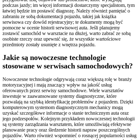
podczas jazdy; im więcej informacji dostarczymy specjalistom, tym
łatwiej będzie im postawić diagnozę. Należy również pamiętać o
zabraniu ze sobą dokumentacji pojazdu, takiej jak książka
serwisowa czy dowód rejestracyjny; te dokumenty mogą być
pomocne w ocenie historii serwisowej auta. Jeśli planujemy
zostawić samochód w warsztacie na dłużej, warto zabrać ze sobą
osobiste rzeczy oraz upewnić się, że wszystkie wartościowe
przedmioty zostały usunięte z wnętrza pojazdu.
Jakie są nowoczesne technologie
stosowane w serwisach samochodowych?
Nowoczesne technologie odgrywają coraz większą rolę w branży
motoryzacyjnej i mają znaczący wpływ na jakość usług
oferowanych przez serwisy samochodowe. Wiele warsztatów
inwestuje w zaawansowane systemy diagnostyczne, które
pozwalają na szybką identyfikację problemów z pojazdem. Dzięki
komputerowym systemom diagnostycznym mechanicy mogą
uzyskać szczegółowe informacje o stanie technicznym auta oraz
jego podzespołów. Kolejnym przykładem nowoczesnej technologii
są systemy zarządzania warsztatem, które umożliwiają efektywne
planowanie pracy oraz śledzenie historii napraw poszczególnych
pojazdów. Warto również wspomnieć o rosnącej popularności usług