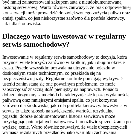
być mniej zainteresowani zakupem auta z nieudokumentowaną
historią serwisową. Warto również zauważyć, że brak odpowiedniej
konserwacji może prowadzić do zwiększonego zużycia paliwa oraz
emisji spalin, co jest niekorzystne zarówno dla portfela kierowcy,
jak i dla środowiska.
Dlaczego warto inwestować w regularny
serwis samochodowy?
Inwestowanie w regularny serwis samochodowy to decyzja, która
przynosi wiele korzyści zarówno w krótkim, jak i długim okresie
czasu. Przede wszystkim pozwala na utrzymanie pojazdu w
doskonałym stanie technicznym, co przekłada się na
bezpieczeństwo jazdy. Regularne kontrole pomagają wykrywać
usterki zanim staną się one poważnym problemem, co może
zaoszczędzić znaczną ilość pieniędzy na naprawach. Ponadto
dobrze utrzymany samochód charakteryzuje się lepszą wydajnością
paliwową oraz mniejszymi emisjami spalin, co jest korzystne
zarówno dla środowiska, jak i dla portfela kierowcy. Inwestycja w
serwis to także sposób na zwiększenie wartości rezydualnej
pojazdu; dobrze udokumentowana historia serwisowa może
przyciągnąć potencjalnych nabywców i umożliwić sprzedaż auta po
wyższej cenie. Warto również zauważyć, że wiele ubezpieczycieli
wymaga regularnych przeglądów jako warunku zachowania