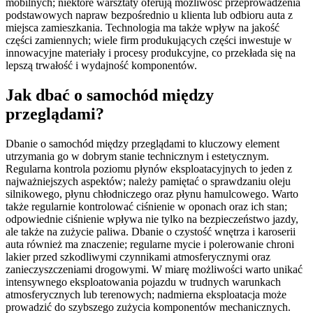
mobilnych; niektóre warsztaty oferują możliwość przeprowadzenia
podstawowych napraw bezpośrednio u klienta lub odbioru auta z
miejsca zamieszkania. Technologia ma także wpływ na jakość
części zamiennych; wiele firm produkujących części inwestuje w
innowacyjne materiały i procesy produkcyjne, co przekłada się na
lepszą trwałość i wydajność komponentów.
Jak dbać o samochód między
przeglądami?
Dbanie o samochód między przeglądami to kluczowy element
utrzymania go w dobrym stanie technicznym i estetycznym.
Regularna kontrola poziomu płynów eksploatacyjnych to jeden z
najważniejszych aspektów; należy pamiętać o sprawdzaniu oleju
silnikowego, płynu chłodniczego oraz płynu hamulcowego. Warto
także regularnie kontrolować ciśnienie w oponach oraz ich stan;
odpowiednie ciśnienie wpływa nie tylko na bezpieczeństwo jazdy,
ale także na zużycie paliwa. Dbanie o czystość wnętrza i karoserii
auta również ma znaczenie; regularne mycie i polerowanie chroni
lakier przed szkodliwymi czynnikami atmosferycznymi oraz
zanieczyszczeniami drogowymi. W miarę możliwości warto unikać
intensywnego eksploatowania pojazdu w trudnych warunkach
atmosferycznych lub terenowych; nadmierna eksploatacja może
prowadzić do szybszego zużycia komponentów mechanicznych.