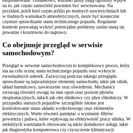
eksploatowane. Dodatkowo, warunki jazdy mają ogromny wpływ
na to, jak często samochód powinien być serwisowany. Na
przykład, jeżeli ktoś często jeździ po trudnych nawierzchniach lub
w trudnych warunkach atmosferycznych, może być konieczne
częstsze sprawdzanie stanu technicznego pojazdu. Regularne
kontrole pozwalają wykryć potencjalne problemy zanim staną się
poważne i kosztowne do naprawy.
Co obejmuje przegląd w serwisie
samochodowym?
Przegląd w serwisie samochodowym to kompleksowy proces, który
ma na celu ocenę stanu technicznego pojazdu oraz wykrycie
ewentualnych usterek. Zazwyczaj podczas takiego przeglądu
sprawdzane są najważniejsze elementy samochodu, takie jak silnik,
układ hamulcowy, zawieszenie oraz oświetlenie. Mechanicy
zwracają również uwagę na stan opon oraz poziom płynów
eksploatacyjnych, takich jak olej silnikowy czy płyn chłodniczy. W
przypadku starszych pojazdów szczególnie istotne jest
kontrolowanie stanu układu wydechowego oraz elementów
elektrycznych. Warto również pamiętać o wymianie filtrów
powietrza i paliwa, które wpływają na efektywność pracy silnika. W
niektórych warsztatach oferowane są także dodatkowe usługi, takie
jak diagnostyka komputerowa czy czyszczenie klimatyzacji.