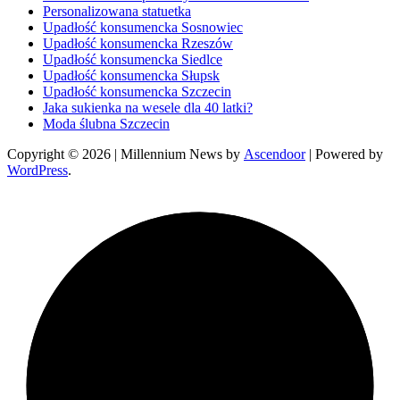
Personalizowana statuetka
Upadłość konsumencka Sosnowiec
Upadłość konsumencka Rzeszów
Upadłość konsumencka Siedlce
Upadłość konsumencka Słupsk
Upadłość konsumencka Szczecin
Jaka sukienka na wesele dla 40 latki?
Moda ślubna Szczecin
Copyright © 2026
| Millennium News by
Ascendoor
| Powered by
WordPress
.