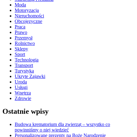
Moda
Motoryzacja
Nieruchomości
Obcojęzyczne
Praca
Prawo
Przemysł
Rolnictwo
Sklepy
Sport
Technologia
Transport
Turystyka
Ukryte Zajawki
Uroda
Usługi
Wnętrza
Zdrowie
Ostatnie wpisy
Budowa krematorium dla zwierząt – wszystko co
powinniśmy o niej wiedzieć
Personalizowane prezenty na Boże Narodzenie