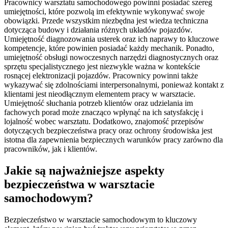
Pracownicy warsztatu samochodowego powinni posiadać szereg
umiejętności, które pozwolą im efektywnie wykonywać swoje
obowiązki. Przede wszystkim niezbędna jest wiedza techniczna
dotycząca budowy i działania różnych układów pojazdów.
Umiejętność diagnozowania usterek oraz ich naprawy to kluczowe
kompetencje, które powinien posiadać każdy mechanik. Ponadto,
umiejętność obsługi nowoczesnych narzędzi diagnostycznych oraz
sprzętu specjalistycznego jest niezwykle ważna w kontekście
rosnącej elektronizacji pojazdów. Pracownicy powinni także
wykazywać się zdolnościami interpersonalnymi, ponieważ kontakt z
klientami jest nieodłącznym elementem pracy w warsztacie.
Umiejętność słuchania potrzeb klientów oraz udzielania im
fachowych porad może znacząco wpłynąć na ich satysfakcję i
lojalność wobec warsztatu. Dodatkowo, znajomość przepisów
dotyczących bezpieczeństwa pracy oraz ochrony środowiska jest
istotna dla zapewnienia bezpiecznych warunków pracy zarówno dla
pracowników, jak i klientów.
Jakie są najważniejsze aspekty
bezpieczeństwa w warsztacie
samochodowym?
Bezpieczeństwo w warsztacie samochodowym to kluczowy