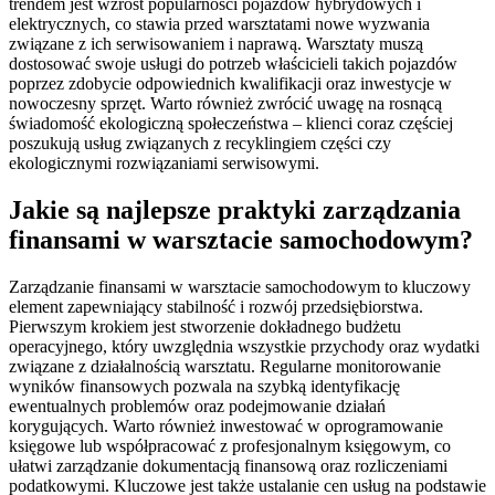
trendem jest wzrost popularności pojazdów hybrydowych i
elektrycznych, co stawia przed warsztatami nowe wyzwania
związane z ich serwisowaniem i naprawą. Warsztaty muszą
dostosować swoje usługi do potrzeb właścicieli takich pojazdów
poprzez zdobycie odpowiednich kwalifikacji oraz inwestycje w
nowoczesny sprzęt. Warto również zwrócić uwagę na rosnącą
świadomość ekologiczną społeczeństwa – klienci coraz częściej
poszukują usług związanych z recyklingiem części czy
ekologicznymi rozwiązaniami serwisowymi.
Jakie są najlepsze praktyki zarządzania
finansami w warsztacie samochodowym?
Zarządzanie finansami w warsztacie samochodowym to kluczowy
element zapewniający stabilność i rozwój przedsiębiorstwa.
Pierwszym krokiem jest stworzenie dokładnego budżetu
operacyjnego, który uwzględnia wszystkie przychody oraz wydatki
związane z działalnością warsztatu. Regularne monitorowanie
wyników finansowych pozwala na szybką identyfikację
ewentualnych problemów oraz podejmowanie działań
korygujących. Warto również inwestować w oprogramowanie
księgowe lub współpracować z profesjonalnym księgowym, co
ułatwi zarządzanie dokumentacją finansową oraz rozliczeniami
podatkowymi. Kluczowe jest także ustalanie cen usług na podstawie