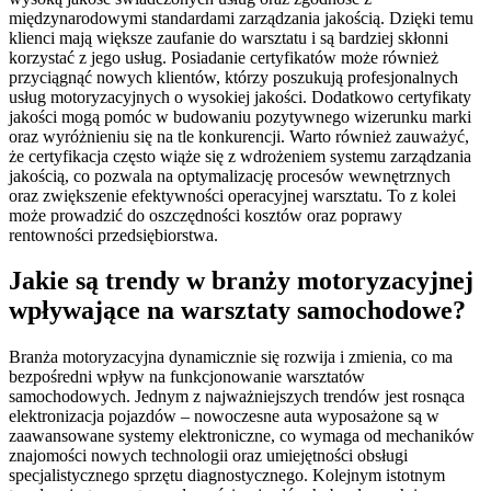
międzynarodowymi standardami zarządzania jakością. Dzięki temu
klienci mają większe zaufanie do warsztatu i są bardziej skłonni
korzystać z jego usług. Posiadanie certyfikatów może również
przyciągnąć nowych klientów, którzy poszukują profesjonalnych
usług motoryzacyjnych o wysokiej jakości. Dodatkowo certyfikaty
jakości mogą pomóc w budowaniu pozytywnego wizerunku marki
oraz wyróżnieniu się na tle konkurencji. Warto również zauważyć,
że certyfikacja często wiąże się z wdrożeniem systemu zarządzania
jakością, co pozwala na optymalizację procesów wewnętrznych
oraz zwiększenie efektywności operacyjnej warsztatu. To z kolei
może prowadzić do oszczędności kosztów oraz poprawy
rentowności przedsiębiorstwa.
Jakie są trendy w branży motoryzacyjnej
wpływające na warsztaty samochodowe?
Branża motoryzacyjna dynamicznie się rozwija i zmienia, co ma
bezpośredni wpływ na funkcjonowanie warsztatów
samochodowych. Jednym z najważniejszych trendów jest rosnąca
elektronizacja pojazdów – nowoczesne auta wyposażone są w
zaawansowane systemy elektroniczne, co wymaga od mechaników
znajomości nowych technologii oraz umiejętności obsługi
specjalistycznego sprzętu diagnostycznego. Kolejnym istotnym