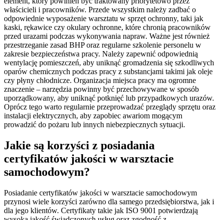
element, który powinien być traktowany priorytetowo przez
właścicieli i pracowników. Przede wszystkim należy zadbać o
odpowiednie wyposażenie warsztatu w sprzęt ochronny, taki jak
kaski, rękawice czy okulary ochronne, które chronią pracowników
przed urazami podczas wykonywania napraw. Ważne jest również
przestrzeganie zasad BHP oraz regularne szkolenie personelu w
zakresie bezpieczeństwa pracy. Należy zapewnić odpowiednią
wentylację pomieszczeń, aby uniknąć gromadzenia się szkodliwych
oparów chemicznych podczas pracy z substancjami takimi jak oleje
czy płyny chłodnicze. Organizacja miejsca pracy ma ogromne
znaczenie – narzędzia powinny być przechowywane w sposób
uporządkowany, aby uniknąć potknięć lub przypadkowych urazów.
Oprócz tego warto regularnie przeprowadzać przeglądy sprzętu oraz
instalacji elektrycznych, aby zapobiec awariom mogącym
prowadzić do pożaru lub innych niebezpiecznych sytuacji.
Jakie są korzyści z posiadania
certyfikatów jakości w warsztacie
samochodowym?
Posiadanie certyfikatów jakości w warsztacie samochodowym
przynosi wiele korzyści zarówno dla samego przedsiębiorstwa, jak i
dla jego klientów. Certyfikaty takie jak ISO 9001 potwierdzają
wysoką jakość świadczonych usług oraz zgodność z