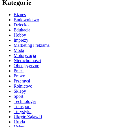
Kategorie
Biznes
Budownictwo
Dziecko
Edukacja
Hobby
Imprezy
Marketing i reklama
Moda
Motoryzacja
Nieruchomości
Obcojęzyczne
Praca
Prawo
Przemysł
Rolnictwo
Sklepy
Sport
Technologia
Transport
Turystyka
Ukryte Zajawki
Uroda
Usługi