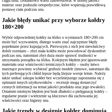
ciągu dnia. Dodatkowo warto zainwestować w dobrej jakości
materac oraz poduszki ortopedyczne, które wspierają prawidłową
postawę ciała podczas snu.
Jakie błędy unikać przy wyborze kołdry
180×200
Wybór odpowiedniej kołdry na łóżko o wymiarach 180×200 cm
może być wyzwaniem, dlatego warto znać najczęstsze błędy
popełniane przez kupujących. Pierwszym z nich jest niewłaściwy
dobór rozmiaru – zbyt mała kołdra może powodować dyskomfort
podczas snu, natomiast zbyt duża może sprawić trudności w
utrzymaniu porządku na łóżku. Kolejnym błędem jest ignorowanie
materiału oraz właściwości termicznych kołdry – osoby łatwo
marznące powinny wybierać grubsze modele zimowe, natomiast dla
tych preferujących chłód lepsze będą lżejsze wersje letnie. Należy
także unikać zakupu kołder bez wcześniejszego zapoznania się z
opiniami innych użytkowników – recenzje mogą dostarczyć
cennych informacji na temat jakości produktu oraz jego trwałości.
Ostatnim istotnym błędem jest brak dbałości o pielęgnację kołdry –
regularne pranie i wietrzenie są kluczowe dla zachowania jej
właściwości oraz higieny snu.
Jakie trendy w designie kołder dominują