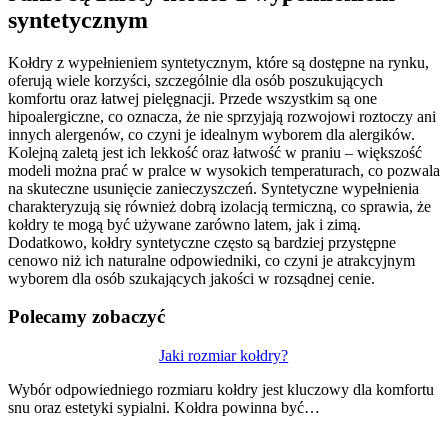
syntetycznym
Kołdry z wypełnieniem syntetycznym, które są dostępne na rynku,
oferują wiele korzyści, szczególnie dla osób poszukujących
komfortu oraz łatwej pielęgnacji. Przede wszystkim są one
hipoalergiczne, co oznacza, że nie sprzyjają rozwojowi roztoczy ani
innych alergenów, co czyni je idealnym wyborem dla alergików.
Kolejną zaletą jest ich lekkość oraz łatwość w praniu – większość
modeli można prać w pralce w wysokich temperaturach, co pozwala
na skuteczne usunięcie zanieczyszczeń. Syntetyczne wypełnienia
charakteryzują się również dobrą izolacją termiczną, co sprawia, że
kołdry te mogą być używane zarówno latem, jak i zimą.
Dodatkowo, kołdry syntetyczne często są bardziej przystępne
cenowo niż ich naturalne odpowiedniki, co czyni je atrakcyjnym
wyborem dla osób szukających jakości w rozsądnej cenie.
Polecamy zobaczyć
Nawigacja
Jaki rozmiar kołdry?
wpisu
Wybór odpowiedniego rozmiaru kołdry jest kluczowy dla komfortu
snu oraz estetyki sypialni. Kołdra powinna być…