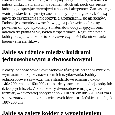
należy unikać naturalnych wypełnień takich jak puch czy pierze,
które mogą sprzyjać rozwojowi roztoczy i alergenów. Zamiast tego
warto postawić na syntetyczne materiały hipoalergiczne, które są
łatwe do czyszczenia i nie sprzyjają gromadzeniu się alergenów.
Dobrze jest również zwrócić uwagę na pokrowiec ochronny –
powinien on być wykonany z materiałów oddychających oraz
łatwych do prania w wysokich temperaturach. Regularne pranie
kołdry oraz jej wietrzenie to kluczowe czynności dla utrzymania
higieny snu alergików.
Jakie są różnice między kołdrami
jednoosobowymi a dwuosobowymi
Kołdry jednoosobowe i dwuosobowe różnią się przede wszystkim
wymiarami oraz przeznaczeniem ich użytkowania. Kołdry
jednoosobowe zazwyczaj mają standardowe rozmiary około
140×200 cm lub 160×200 cm i są dedykowane dla jednej osoby lub
dziecięcych łóżek. Z kolei kołdry dwuosobowe mają większe
rozmiary – najczęściej spotykane to 200×220 cm lub 220×240 cm i
są przeznaczone dla par lub większych łóżek małżeńskich takich jak
180×200 cm.
Jakie są zalety kołder z wypełnieniem