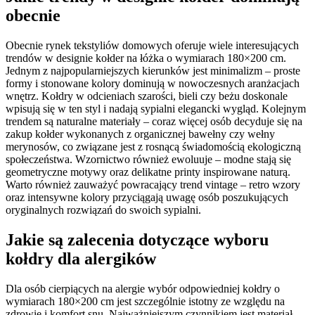
obecnie
Obecnie rynek tekstyliów domowych oferuje wiele interesujących
trendów w designie kołder na łóżka o wymiarach 180×200 cm.
Jednym z najpopularniejszych kierunków jest minimalizm – proste
formy i stonowane kolory dominują w nowoczesnych aranżacjach
wnętrz. Kołdry w odcieniach szarości, bieli czy beżu doskonale
wpisują się w ten styl i nadają sypialni elegancki wygląd. Kolejnym
trendem są naturalne materiały – coraz więcej osób decyduje się na
zakup kołder wykonanych z organicznej bawełny czy wełny
merynosów, co związane jest z rosnącą świadomością ekologiczną
społeczeństwa. Wzornictwo również ewoluuje – modne stają się
geometryczne motywy oraz delikatne printy inspirowane naturą.
Warto również zauważyć powracający trend vintage – retro wzory
oraz intensywne kolory przyciągają uwagę osób poszukujących
oryginalnych rozwiązań do swoich sypialni.
Jakie są zalecenia dotyczące wyboru
kołdry dla alergików
Dla osób cierpiących na alergie wybór odpowiedniej kołdry o
wymiarach 180×200 cm jest szczególnie istotny ze względu na
zdrowie i komfort snu. Najważniejszym czynnikiem jest materiał –