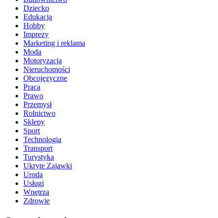
Dziecko
Edukacja
Hobby
Imprezy
Marketing i reklama
Moda
Motoryzacja
Nieruchomości
Obcojęzyczne
Praca
Prawo
Przemysł
Rolnictwo
Sklepy
Sport
Technologia
Transport
Turystyka
Ukryte Zajawki
Uroda
Usługi
Wnętrza
Zdrowie