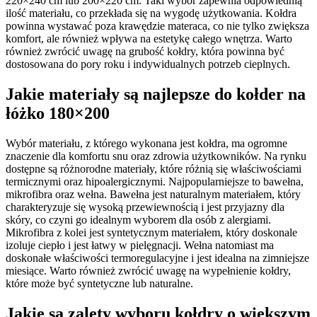
220×240 cm lub 200×220 cm. Taki wybór zapewnia odpowiednią
ilość materiału, co przekłada się na wygodę użytkowania. Kołdra
powinna wystawać poza krawędzie materaca, co nie tylko zwiększa
komfort, ale również wpływa na estetykę całego wnętrza. Warto
również zwrócić uwagę na grubość kołdry, która powinna być
dostosowana do pory roku i indywidualnych potrzeb cieplnych.
Jakie materiały są najlepsze do kołder na
łóżko 180×200
Wybór materiału, z którego wykonana jest kołdra, ma ogromne
znaczenie dla komfortu snu oraz zdrowia użytkowników. Na rynku
dostępne są różnorodne materiały, które różnią się właściwościami
termicznymi oraz hipoalergicznymi. Najpopularniejsze to bawełna,
mikrofibra oraz wełna. Bawełna jest naturalnym materiałem, który
charakteryzuje się wysoką przewiewnością i jest przyjazny dla
skóry, co czyni go idealnym wyborem dla osób z alergiami.
Mikrofibra z kolei jest syntetycznym materiałem, który doskonale
izoluje ciepło i jest łatwy w pielęgnacji. Wełna natomiast ma
doskonałe właściwości termoregulacyjne i jest idealna na zimniejsze
miesiące. Warto również zwrócić uwagę na wypełnienie kołdry,
które może być syntetyczne lub naturalne.
Jakie są zalety wyboru kołdry o większym