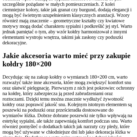
szczególnie pożądane w małych pomieszczeniach. Z kolei
ciemniejsze kolory, takie jak granat czy burgund, dodają elegancji i
mogą być świetnym uzupełnieniem klasycznych aranżacji. Wzory
również mają znaczenie – geometryczne kształty czy kwiatowe
motywy mogą dodać charakteru sypialni i podkreślić jej styl. Warto
jednak pamiętać o tym, aby wzór kołdry harmonizował z innymi
elementami wystroju wnętrza, takimi jak zasłony czy poduszki
dekoracyjne.
Jakie akcesoria warto mieć przy zakupie
kołdry 180×200
Decydując się na zakup kołdry o wymiarach 180×200 cm, warto
rozważyć także inne akcesoria, które mogą zwiększyć komfort snu
oraz ułatwić pielęgnację. Pierwszym z nich jest pokrowiec ochronny
na kołdrę, który zabezpiecza ją przed zabrudzeniami oraz
roztoczami. Dzięki temu można znacznie wydłużyć żywotność
kołdry oraz poprawić jakość snu. Kolejnym istotnym elementem są
poszewki na poduszki oraz prześcieradła dostosowane do
wymiarów łóżka. Dobrze dobrane poszewki nie tylko wpływają na
estetykę sypialni, ale także zapewniają komfort podczas snu. Warto
również pomyśleć o dodatkach takich jak narzuty czy pledy, które
mogą być używane w chłodniejsze dni lub jako dekoracja łóżka w