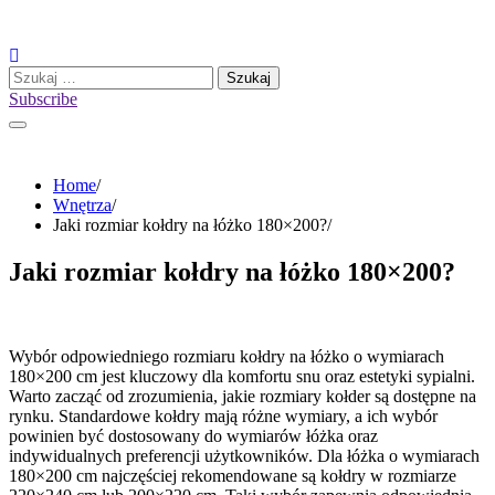
Skip
to
content
Szukaj:
Subscribe
Home
Wnętrza
Jaki rozmiar kołdry na łóżko 180×200?
Jaki rozmiar kołdry na łóżko 180×200?
Wybór odpowiedniego rozmiaru kołdry na łóżko o wymiarach
180×200 cm jest kluczowy dla komfortu snu oraz estetyki sypialni.
Warto zacząć od zrozumienia, jakie rozmiary kołder są dostępne na
rynku. Standardowe kołdry mają różne wymiary, a ich wybór
powinien być dostosowany do wymiarów łóżka oraz
indywidualnych preferencji użytkowników. Dla łóżka o wymiarach
180×200 cm najczęściej rekomendowane są kołdry w rozmiarze