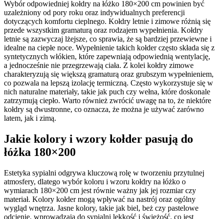
Wybór odpowiedniej kołdry na łóżko 180×200 cm powinien być
uzależniony od pory roku oraz indywidualnych preferencji
dotyczących komfortu cieplnego. Kołdry letnie i zimowe różnią się
przede wszystkim gramaturą oraz rodzajem wypełnienia. Kołdry
letnie są zazwyczaj lżejsze, co sprawia, że są bardziej przewiewne i
idealne na ciepłe noce. Wypełnienie takich kołder często składa się z
syntetycznych włókien, które zapewniają odpowiednią wentylację,
a jednocześnie nie przegrzewają ciała. Z kolei kołdry zimowe
charakteryzują się większą gramaturą oraz grubszym wypełnieniem,
co pozwala na lepszą izolację termiczną. Często wykorzystuje się w
nich naturalne materiały, takie jak puch czy wełna, które doskonale
zatrzymują ciepło. Warto również zwrócić uwagę na to, że niektóre
kołdry są dwustronne, co oznacza, że można je używać zarówno
latem, jak i zimą.
Jakie kolory i wzory kołder pasują do
łóżka 180×200
Estetyka sypialni odgrywa kluczową rolę w tworzeniu przytulnej
atmosfery, dlatego wybór koloru i wzoru kołdry na łóżko o
wymiarach 180×200 cm jest równie ważny jak jej rozmiar czy
materiał. Kolory kołder mogą wpływać na nastrój oraz ogólny
wygląd wnętrza. Jasne kolory, takie jak biel, beż czy pastelowe
odcienie, wprowadzają do sypialni lekkość i świeżość, co jest