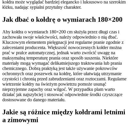
kołdra może wyglądać bardziej elegancko i luksusowo na szerokim
łóżku, nadając sypialni przytulny charakter.
Jak dbać o kołdrę o wymiarach 180×200
Aby kołdra o wymiarach 180×200 cm służyła przez długi czas i
zachowała swoje właściwości, należy odpowiednio o nią dbać.
Kluczowym elementem pielęgnacji jest regularne pranie zgodnie z
zaleceniami producenta. Większość nowoczesnych kołder można
prać w pralce automatycznej, jednak warto zwrócić uwagę na
maksymalną temperaturę prania oraz sposób suszenia. Niektóre
materiały mogą wymagać delikatniejszego traktowania lub prania
chemicznego. Dobrą praktyką jest także używanie pokrowców
ochronnych oraz poszewek na kołdrę, które ułatwiają utrzymanie
czystości i chronią przed zabrudzeniami oraz roztoczami. Regularne
wietrzenie kołdry na świeżym powietrzu pomoże usunąć
nieprzyjemne zapachy oraz wilgoć. W przypadku plam warto
działać jak najszybciej i stosować odpowiednie środki czyszczące
dostosowane do danego materiału.
Jakie są różnice między kołdrami letnimi
a zimowymi