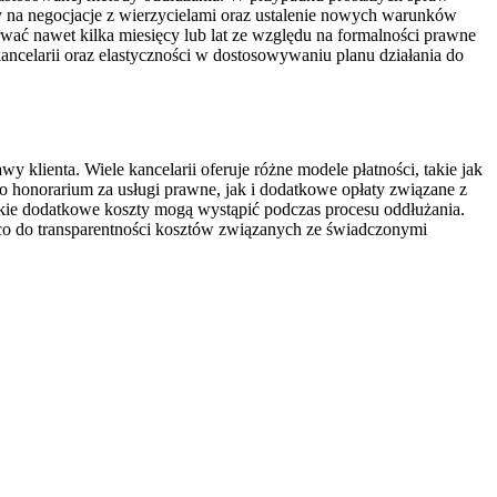
y na negocjacje z wierzycielami oraz ustalenie nowych warunków
wać nawet kilka miesięcy lub lat ze względu na formalności prawne
ncelarii oraz elastyczności w dostosowywaniu planu działania do
 klienta. Wiele kancelarii oferuje różne modele płatności, takie jak
honorarium za usługi prawne, jak i dodatkowe opłaty związane z
jakie dodatkowe koszty mogą wystąpić podczas procesu oddłużania.
ę co do transparentności kosztów związanych ze świadczonymi