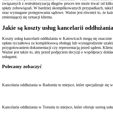
związanych z restrukturyzacją długów proces ten może trwać od kilk
spłaty zobowiązań. W bardziej skomplikowanych przypadkach, takich 
oraz wymagane postępowania sądowe. Ważne jest również to, że każdy
zmieniającej się sytuacji klienta.
Jakie są koszty usług kancelarii oddłużan
Koszty usług kancelarii oddłużania w Katowicach mogą się znacznie ró
opłata ryczałtowa za kompleksową obsługę lub wynagrodzenie uzale
przygotowaniem dokumentacji czy reprezentacją przed sądem. Klienci
Ważne jest także to, aby przed podjęciem decyzji o współpracy dokł
usługami.
Polecamy zobaczyć
Nawigacja
wpisu
Kancelaria oddłużania w Radomiu to miejsce, które specjalizuje si
Kancelaria oddłużania w Toruniu to miejsce, które oferuje szereg 