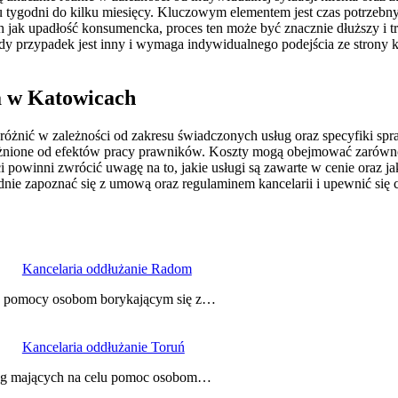
u tygodni do kilku miesięcy. Kluczowym elementem jest czas potrzebn
jak upadłość konsumencka, proces ten może być znacznie dłuższy i tr
 przypadek jest inny i wymaga indywidualnego podejścia ze strony ka
ia w Katowicach
żnić w zależności od zakresu świadczonych usług oraz specyfiki sprawy
żnione od efektów pracy prawników. Koszty mogą obejmować zarówno 
 powinni zwrócić uwagę na to, jakie usługi są zawarte w cenie oraz 
adnie zapoznać się z umową oraz regulaminem kancelarii i upewnić si
Kancelaria oddłużanie Radom
ę w pomocy osobom borykającym się z…
Kancelaria oddłużanie Toruń
usług mających na celu pomoc osobom…