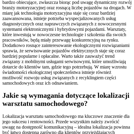
bardzo obiecujące, zwłaszcza biorąc pod uwagę dynamiczny rozwój
branży motoryzacyjnej oraz rosnącą liczbę pojazdów na drogach. W
miarę jak technologia motoryzacyjna staje się coraz bardziej
zaawansowana, istnieje potrzeba wyspecjalizowanych usług
diagnostycznych oraz naprawczych związanych z nowoczesnymi
systemami elektronicznymi i hybrydowymi pojazdami. Warsztaty,
które inwestują w nowoczesne technologie i szkolenia dla swoich
pracowników, będą miały przewagę konkurencyjną na rynku.
Dodatkowo rosnące zainteresowanie ekologicznymi rozwiązaniami
sprawia, że serwisowanie pojazdów elektrycznych staje się coraz
bardziej popularne i opłacalne. Warto także zauważyć trend
związany z mobilnymi usługami serwisowymi, które umożliwiają
dotarcie do klientów tam, gdzie tego potrzebują. W miarę wzrostu
świadomości ekologicznej społeczeństwa istnieje również
możliwość rozwoju usług związanych z recyklingiem części
samochodowych oraz ich odnawianiem.
Jakie są wymagania dotyczące lokalizacji
warsztatu samochodowego?
Lokalizacja warsztatu samochodowego ma kluczowe znaczenie dla
jego sukcesu i rentowności. Przede wszystkim należy zwrócić
uwagę na dostępność komunikacyjną – idealna lokalizacja powinna
być łatwo dostępna zarówno dla klientów przyjeżdżających