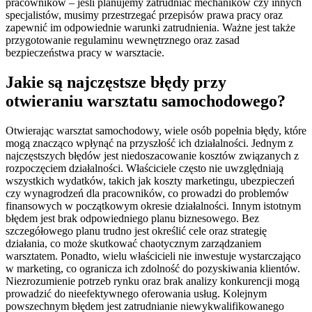
pracowników – jeśli planujemy zatrudniać mechaników czy innych
specjalistów, musimy przestrzegać przepisów prawa pracy oraz
zapewnić im odpowiednie warunki zatrudnienia. Ważne jest także
przygotowanie regulaminu wewnętrznego oraz zasad
bezpieczeństwa pracy w warsztacie.
Jakie są najczęstsze błędy przy
otwieraniu warsztatu samochodowego?
Otwierając warsztat samochodowy, wiele osób popełnia błędy, które
mogą znacząco wpłynąć na przyszłość ich działalności. Jednym z
najczęstszych błędów jest niedoszacowanie kosztów związanych z
rozpoczęciem działalności. Właściciele często nie uwzględniają
wszystkich wydatków, takich jak koszty marketingu, ubezpieczeń
czy wynagrodzeń dla pracowników, co prowadzi do problemów
finansowych w początkowym okresie działalności. Innym istotnym
błędem jest brak odpowiedniego planu biznesowego. Bez
szczegółowego planu trudno jest określić cele oraz strategię
działania, co może skutkować chaotycznym zarządzaniem
warsztatem. Ponadto, wielu właścicieli nie inwestuje wystarczająco
w marketing, co ogranicza ich zdolność do pozyskiwania klientów.
Niezrozumienie potrzeb rynku oraz brak analizy konkurencji mogą
prowadzić do nieefektywnego oferowania usług. Kolejnym
powszechnym błędem jest zatrudnianie niewykwalifikowanego