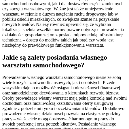
samochodami osobowymi, jak i dla dostawców części zamiennych
czy sprzętu warsztatowego. Ważne jest także umiejscowienie
warsztatu w rejonie o dużym natężeniu ruchu drogowego lub w
pobliżu osiedli mieszkalnych, co zwiększa szanse na pozyskanie
nowych klientów. Należy również upewnić się, że wybrana
lokalizacja spełnia wszelkie normy prawne dotyczące prowadzenia
działalności gospodarczej oraz posiada odpowiednią infrastrukturę
techniczną – dostęp do mediów takich jak prąd czy woda jest
niezbędny do prawidłowego funkcjonowania warsztatu.
Jakie są zalety posiadania własnego
warsztatu samochodowego?
Prowadzenie własnego warsztatu samochodowego niesie ze sobą
wiele korzyści zarówno finansowych, jak i osobistych. Przede
wszystkim daje to możliwość osiągania niezależności finansowej
oraz samodzielnego decydowania o kierunkach rozwoju biznesu.
Osoby prowadzące własny warsztat mają pełną kontrolę nad swoimi
dochodami oraz możliwością kształtowania oferty usługowej
zgodnie z potrzebami rynku i oczekiwaniami klientów. Dodatkowo
prowadzenie własnej działalności pozwala na elastyczne godziny
pracy – właściciele mogą dostosować harmonogram pracy do
swoich preferencji oraz potrzeb klientów. Posiadanie własnego