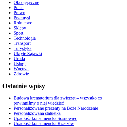
Obcojęzyczne
Praca
Prawo
Przemysł
Rolnictwo
Sklepy
Sport
Technologia
Transport
Turystyka
Ukryte Zajawki
Uroda
Usługi
Wnętrza
Zdrowie
Ostatnie wpisy
Budowa krematorium dla zwierząt – wszystko co
powinniśmy o niej wiedzieć
Personalizowane prezenty na Boże Narodzenie
Personalizowana statuetka
Upadłość konsumencka Sosnowiec
Upadłość konsumencka Rzeszów