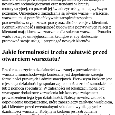
nowinkami technologicznymi oraz trendami w branży
motoryzacyjnej, co pozwoli jej świadczyć usługi na najwyższym
poziomie. Umiejętności zarządzania są równie ważne – właściciel
warsztatu musi potrafić efektywnie zarządzać zespołem
pracowników, organizować pracę oraz dbać o relacje z klientami.
Komunikatywność i umiejętność budowania pozytywnych relacji z
klientami mają kluczowe znaczenie dla sukcesu warsztatu. Ponadto
warto rozwijać umiejętności marketingowe, aby skutecznie
promować swoje usługi i przyciągać nowych klientów.
Jakie formalności trzeba załatwić przed
otwarciem warsztatu?
Przed rozpoczęciem działalności związanej z prowadzeniem
warsztatu samochodowego konieczne jest dopełnienie szeregu
formalności prawnych i administracyjnych. Pierwszym krokiem jest
rejestracja działalności gospodarczej, co można zrobić samodzielnie
lub z pomocą specjalisty. W zależności od lokalizacji mogą być
wymagane dodatkowe zezwolenia lub koncesje związane z
prowadzeniem tego typu działalności. Należy również zadbać o
odpowiednie ubezpieczenie, które zabezpieczy zarówno właściciela,
jak i klientów przed ewentualnymi szkodami wynikającymi z
działalności warsztatu. Kolejnym krokiem jest zatrudnienie