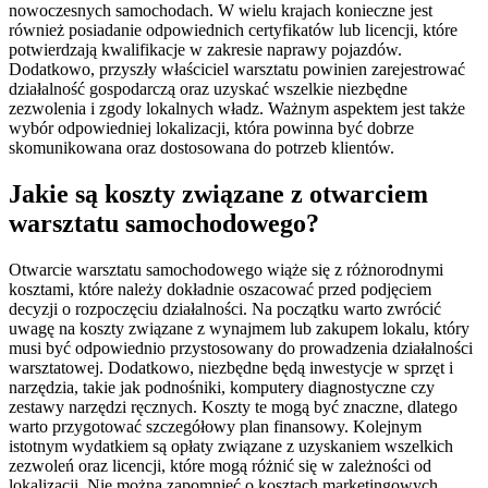
nowoczesnych samochodach. W wielu krajach konieczne jest
również posiadanie odpowiednich certyfikatów lub licencji, które
potwierdzają kwalifikacje w zakresie naprawy pojazdów.
Dodatkowo, przyszły właściciel warsztatu powinien zarejestrować
działalność gospodarczą oraz uzyskać wszelkie niezbędne
zezwolenia i zgody lokalnych władz. Ważnym aspektem jest także
wybór odpowiedniej lokalizacji, która powinna być dobrze
skomunikowana oraz dostosowana do potrzeb klientów.
Jakie są koszty związane z otwarciem
warsztatu samochodowego?
Otwarcie warsztatu samochodowego wiąże się z różnorodnymi
kosztami, które należy dokładnie oszacować przed podjęciem
decyzji o rozpoczęciu działalności. Na początku warto zwrócić
uwagę na koszty związane z wynajmem lub zakupem lokalu, który
musi być odpowiednio przystosowany do prowadzenia działalności
warsztatowej. Dodatkowo, niezbędne będą inwestycje w sprzęt i
narzędzia, takie jak podnośniki, komputery diagnostyczne czy
zestawy narzędzi ręcznych. Koszty te mogą być znaczne, dlatego
warto przygotować szczegółowy plan finansowy. Kolejnym
istotnym wydatkiem są opłaty związane z uzyskaniem wszelkich
zezwoleń oraz licencji, które mogą różnić się w zależności od
lokalizacji. Nie można zapomnieć o kosztach marketingowych,