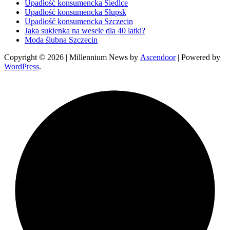
Upadłość konsumencka Siedlce
Upadłość konsumencka Słupsk
Upadłość konsumencka Szczecin
Jaka sukienka na wesele dla 40 latki?
Moda ślubna Szczecin
Copyright © 2026
| Millennium News by
Ascendoor
| Powered by
WordPress
.