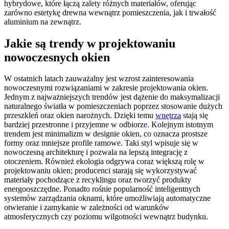
hybrydowe, które łączą zalety różnych materiałów, oferując
zarówno estetykę drewna wewnątrz pomieszczenia, jak i trwałość
aluminium na zewnątrz.
Jakie są trendy w projektowaniu
nowoczesnych okien
W ostatnich latach zauważalny jest wzrost zainteresowania
nowoczesnymi rozwiązaniami w zakresie projektowania okien.
Jednym z najważniejszych trendów jest dążenie do maksymalizacji
naturalnego światła w pomieszczeniach poprzez stosowanie dużych
przeszkleń oraz okien narożnych. Dzięki temu
wnętrza
stają się
bardziej przestronne i przyjemne w odbiorze. Kolejnym istotnym
trendem jest minimalizm w designie okien, co oznacza prostsze
formy oraz mniejsze profile ramowe. Taki styl wpisuje się w
nowoczesną architekturę i pozwala na lepszą integrację z
otoczeniem. Również ekologia odgrywa coraz większą rolę w
projektowaniu okien; producenci starają się wykorzystywać
materiały pochodzące z recyklingu oraz tworzyć produkty
energooszczędne. Ponadto rośnie popularność inteligentnych
systemów zarządzania oknami, które umożliwiają automatyczne
otwieranie i zamykanie w zależności od warunków
atmosferycznych czy poziomu wilgotności wewnątrz budynku.