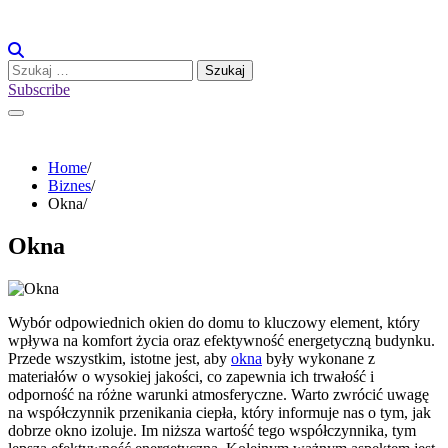
Skip
to
content
Szukaj:
Subscribe
Home
Biznes
Okna
Okna
Wybór odpowiednich okien do domu to kluczowy element, który
wpływa na komfort życia oraz efektywność energetyczną budynku.
Przede wszystkim, istotne jest, aby
okna
były wykonane z
materiałów o wysokiej jakości, co zapewnia ich trwałość i
odporność na różne warunki atmosferyczne. Warto zwrócić uwagę
na współczynnik przenikania ciepła, który informuje nas o tym, jak
dobrze okno izoluje. Im niższa wartość tego współczynnika, tym