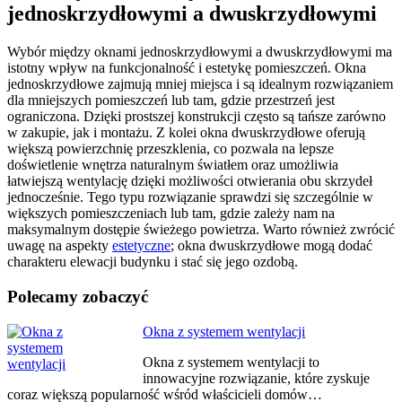
jednoskrzydłowymi a dwuskrzydłowymi
Wybór między oknami jednoskrzydłowymi a dwuskrzydłowymi ma
istotny wpływ na funkcjonalność i estetykę pomieszczeń. Okna
jednoskrzydłowe zajmują mniej miejsca i są idealnym rozwiązaniem
dla mniejszych pomieszczeń lub tam, gdzie przestrzeń jest
ograniczona. Dzięki prostszej konstrukcji często są tańsze zarówno
w zakupie, jak i montażu. Z kolei okna dwuskrzydłowe oferują
większą powierzchnię przeszklenia, co pozwala na lepsze
doświetlenie wnętrza naturalnym światłem oraz umożliwia
łatwiejszą wentylację dzięki możliwości otwierania obu skrzydeł
jednocześnie. Tego typu rozwiązanie sprawdzi się szczególnie w
większych pomieszczeniach lub tam, gdzie zależy nam na
maksymalnym dostępie świeżego powietrza. Warto również zwrócić
uwagę na aspekty
estetyczne
; okna dwuskrzydłowe mogą dodać
charakteru elewacji budynku i stać się jego ozdobą.
Polecamy zobaczyć
Nawigacja
Okna z systemem wentylacji
wpisu
Okna z systemem wentylacji to
innowacyjne rozwiązanie, które zyskuje
coraz większą popularność wśród właścicieli domów…