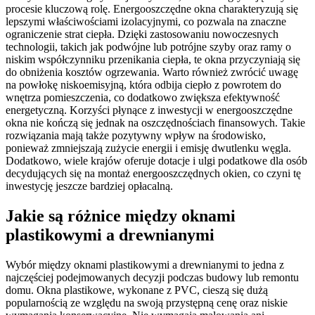
procesie kluczową rolę. Energooszczędne okna charakteryzują się
lepszymi właściwościami izolacyjnymi, co pozwala na znaczne
ograniczenie strat ciepła. Dzięki zastosowaniu nowoczesnych
technologii, takich jak podwójne lub potrójne szyby oraz ramy o
niskim współczynniku przenikania ciepła, te okna przyczyniają się
do obniżenia kosztów ogrzewania. Warto również zwrócić uwagę
na powłokę niskoemisyjną, która odbija ciepło z powrotem do
wnętrza pomieszczenia, co dodatkowo zwiększa efektywność
energetyczną. Korzyści płynące z inwestycji w energooszczędne
okna nie kończą się jednak na oszczędnościach finansowych. Takie
rozwiązania mają także pozytywny wpływ na środowisko,
ponieważ zmniejszają zużycie energii i emisję dwutlenku węgla.
Dodatkowo, wiele krajów oferuje dotacje i ulgi podatkowe dla osób
decydujących się na montaż energooszczędnych okien, co czyni tę
inwestycję jeszcze bardziej opłacalną.
Jakie są różnice między oknami
plastikowymi a drewnianymi
Wybór między oknami plastikowymi a drewnianymi to jedna z
najczęściej podejmowanych decyzji podczas budowy lub remontu
domu. Okna plastikowe, wykonane z PVC, cieszą się dużą
popularnością ze względu na swoją przystępną cenę oraz niskie