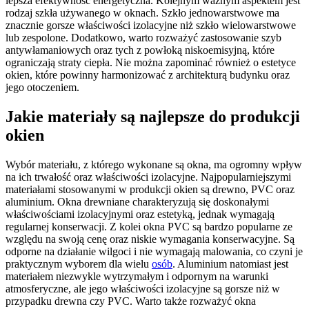
lepsza efektywność energetyczna. Kolejnym ważnym aspektem jest
rodzaj szkła używanego w oknach. Szkło jednowarstwowe ma
znacznie gorsze właściwości izolacyjne niż szkło wielowarstwowe
lub zespolone. Dodatkowo, warto rozważyć zastosowanie szyb
antywłamaniowych oraz tych z powłoką niskoemisyjną, które
ograniczają straty ciepła. Nie można zapominać również o estetyce
okien, które powinny harmonizować z architekturą budynku oraz
jego otoczeniem.
Jakie materiały są najlepsze do produkcji
okien
Wybór materiału, z którego wykonane są okna, ma ogromny wpływ
na ich trwałość oraz właściwości izolacyjne. Najpopularniejszymi
materiałami stosowanymi w produkcji okien są drewno, PVC oraz
aluminium. Okna drewniane charakteryzują się doskonałymi
właściwościami izolacyjnymi oraz estetyką, jednak wymagają
regularnej konserwacji. Z kolei okna PVC są bardzo popularne ze
względu na swoją cenę oraz niskie wymagania konserwacyjne. Są
odporne na działanie wilgoci i nie wymagają malowania, co czyni je
praktycznym wyborem dla wielu
osób
. Aluminium natomiast jest
materiałem niezwykle wytrzymałym i odpornym na warunki
atmosferyczne, ale jego właściwości izolacyjne są gorsze niż w
przypadku drewna czy PVC. Warto także rozważyć okna