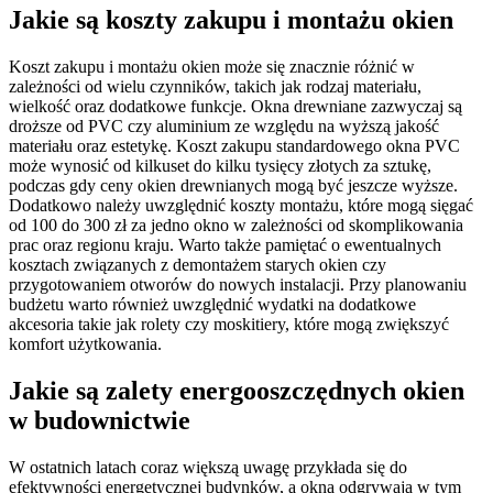
Jakie są koszty zakupu i montażu okien
Koszt zakupu i montażu okien może się znacznie różnić w
zależności od wielu czynników, takich jak rodzaj materiału,
wielkość oraz dodatkowe funkcje. Okna drewniane zazwyczaj są
droższe od PVC czy aluminium ze względu na wyższą jakość
materiału oraz estetykę. Koszt zakupu standardowego okna PVC
może wynosić od kilkuset do kilku tysięcy złotych za sztukę,
podczas gdy ceny okien drewnianych mogą być jeszcze wyższe.
Dodatkowo należy uwzględnić koszty montażu, które mogą sięgać
od 100 do 300 zł za jedno okno w zależności od skomplikowania
prac oraz regionu kraju. Warto także pamiętać o ewentualnych
kosztach związanych z demontażem starych okien czy
przygotowaniem otworów do nowych instalacji. Przy planowaniu
budżetu warto również uwzględnić wydatki na dodatkowe
akcesoria takie jak rolety czy moskitiery, które mogą zwiększyć
komfort użytkowania.
Jakie są zalety energooszczędnych okien
w budownictwie
W ostatnich latach coraz większą uwagę przykłada się do
efektywności energetycznej budynków, a okna odgrywają w tym