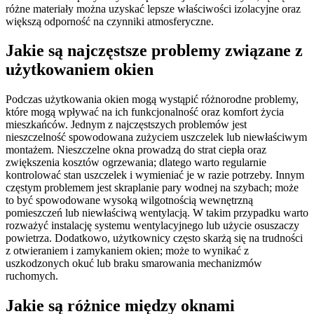
różne materiały można uzyskać lepsze właściwości izolacyjne oraz
większą odporność na czynniki atmosferyczne.
Jakie są najczęstsze problemy związane z
użytkowaniem okien
Podczas użytkowania okien mogą wystąpić różnorodne problemy,
które mogą wpływać na ich funkcjonalność oraz komfort życia
mieszkańców. Jednym z najczęstszych problemów jest
nieszczelność spowodowana zużyciem uszczelek lub niewłaściwym
montażem. Nieszczelne okna prowadzą do strat ciepła oraz
zwiększenia kosztów ogrzewania; dlatego warto regularnie
kontrolować stan uszczelek i wymieniać je w razie potrzeby. Innym
częstym problemem jest skraplanie pary wodnej na szybach; może
to być spowodowane wysoką wilgotnością wewnętrzną
pomieszczeń lub niewłaściwą wentylacją. W takim przypadku warto
rozważyć instalację systemu wentylacyjnego lub użycie osuszaczy
powietrza. Dodatkowo, użytkownicy często skarżą się na trudności
z otwieraniem i zamykaniem okien; może to wynikać z
uszkodzonych okuć lub braku smarowania mechanizmów
ruchomych.
Jakie są różnice między oknami