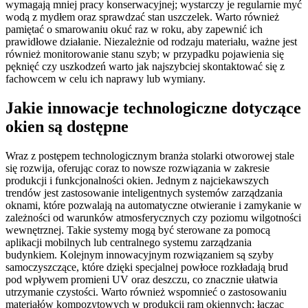
wymagają mniej pracy konserwacyjnej; wystarczy je regularnie myć
wodą z mydłem oraz sprawdzać stan uszczelek. Warto również
pamiętać o smarowaniu okuć raz w roku, aby zapewnić ich
prawidłowe działanie. Niezależnie od rodzaju materiału, ważne jest
również monitorowanie stanu szyb; w przypadku pojawienia się
pęknięć czy uszkodzeń warto jak najszybciej skontaktować się z
fachowcem w celu ich naprawy lub wymiany.
Jakie innowacje technologiczne dotyczące
okien są dostępne
Wraz z postępem technologicznym branża stolarki otworowej stale
się rozwija, oferując coraz to nowsze rozwiązania w zakresie
produkcji i funkcjonalności okien. Jednym z najciekawszych
trendów jest zastosowanie inteligentnych systemów zarządzania
oknami, które pozwalają na automatyczne otwieranie i zamykanie w
zależności od warunków atmosferycznych czy poziomu wilgotności
wewnętrznej. Takie systemy mogą być sterowane za pomocą
aplikacji mobilnych lub centralnego systemu zarządzania
budynkiem. Kolejnym innowacyjnym rozwiązaniem są szyby
samoczyszczące, które dzięki specjalnej powłoce rozkładają brud
pod wpływem promieni UV oraz deszczu, co znacznie ułatwia
utrzymanie czystości. Warto również wspomnieć o zastosowaniu
materiałów kompozytowych w produkcji ram okiennych; łącząc