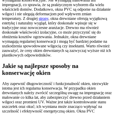
wymagania konserwacyjne. Nie wymagają malowania ani
impregnacji, co sprawia, że są praktycznym wyborem dla wielu
właścicieli domów. Dodatkowo, okna PVC są odporne na działanie
wilgoci i nie ulegają deformacjom pod wpływem zmian
temperatury. Z drugiej
strony
, okna drewniane oferują wyjątkową
estetykę i naturalny wygląd, który doskonale wpisuje się w
tradycyjne oraz nowoczesne aranżacje. Drewno ma również
doskonałe właściwości izolacyjne, co może przyczynić się do
obniżenia kosztów ogrzewania. Jednakże, okna drewniane
wymagają regularnej konserwacji i mogą być bardziej podatne na
uszkodzenia spowodowane wilgocią czy insektami. Warto również
zauważyć, że ceny okien drewnianych są zazwyczaj wyższe niż ich
plastikowych odpowiedników.
Jakie są najlepsze sposoby na
konserwację okien
Aby zapewnić długowieczność i funkcjonalność okien, niezwykle
istotna jest ich regularna konserwacja. W przypadku okien
drewnianych należy zwrócić szczególną uwagę na impregnację oraz
malowanie co kilka lat, aby zabezpieczyć drewno przed działaniem
wilgoci oraz promieni UV. Ważne jest także kontrolowanie stanu
uszczelek oraz okuć; ich wymiana może znacząco wpłynąć na
szczelność i efektywność energetyczną okien. Okna PVC