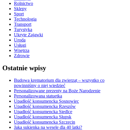
Rolnictwo
Sklepy
Sport
Technologia
Transport
Turystyka
Ukryte Zajawki
Uroda
Usługi
Wnętrza
Zdrowie
Ostatnie wpisy
Budowa krematorium dla zwierząt – wszystko co
powinniśmy o niej wiedzieć
Personalizowane prezenty na Boże Narodzenie
Personalizowana statuetka
Upadłość konsumencka Sosnowiec
Upadłość konsumencka Rzeszów
Upadłość konsumencka Siedlce
Upadłość konsumencka Słupsk
Upadłość konsumencka Szczecin
Jaka sukienka na wesele dla 40 latki?