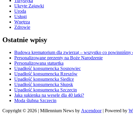
Turystyka
Ukryte Zajawki
Uroda
Usługi
Wnętrza
Zdrowie
Ostatnie wpisy
Budowa krematorium dla zwierząt – wszystko co powinniśmy o
Personalizowane prezenty na Boże Narodzenie
Personalizowana statuetka
Upadłość konsumencka Sosnowiec
Upadłość konsumencka Rzeszów
Upadłość konsumencka Siedlce
Upadłość konsumencka Słupsk
Upadłość konsumencka Szczecin
Jaka sukienka na wesele dla 40 latki?
Moda ślubna Szczecin
Copyright © 2026
| Millennium News by
Ascendoor
| Powered by
W