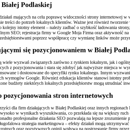
 Białej Podlaskiej
g działań mających na celu poprawę widoczności strony internetowej 
 treści do potrzeb lokalnych klientów. Ważne jest również tworzenie
o kolejny istotny element – należy zadbać o szybkość ładowania stron
lnym SEO; rejestracja firmy w Google Moja Firma oraz aktywność na
rzedsiębiorstwami poprzez współpracę czy wymianę linków może przyn
jącymi się pozycjonowaniem w Białej Podla
ją wiele wyzwań związanych zarówno z rynkiem lokalnym, jak i ogól
nących z pozycjonowania i stara się zdobyć jak najwyższe miejsca w w
aawansowane i dostosowane do specyfiki rynku lokalnego. Innym wyzwa
ch wymogów Google. Również edukacja klientów stanowi istotny probl
one budżety niektórych lokalnych przedsiębiorstw mogą utrudniać inw
go pozycjonowania stron internetowych
zyści dla firm działających w Białej Podlaskiej oraz innych regionach
ę wysoko w wynikach wyszukiwania, co przekłada się na większy ruch
nadto profesjonalne działania SEO pozwalają na lepsze zrozumienie p
ługofalowa strategia marketingowa – efekty działań mogą utrzymywać 
otnych oraz pozytywnych opinii wpływa na postrzeganie firmy przez 