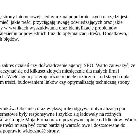
 strony internetowej. Jednym z najpopularniejszych narzędzi jest
ieć, jakie treści przyciągają uwagę odwiedzających oraz jakie
ny w wynikach wyszukiwania oraz identyfikację problemów
lezieniu odpowiednich fraz do optymalizacji treści. Dodatkowo,
ch błędów.
, zakres działań czy doświadczenie agencji SEO. Warto zauważyć, że
ynać się od kilkuset złotych miesięcznie dla małych firm i
h. Wiele agencji oferuje różne modele rozliczeń – od stałych opłat
 treści, budowaniem linków czy optymalizacją techniczną strony.
wników. Obecnie coraz większą rolę odgrywa optymalizacja pod
ternetowe były responsywne i szybko się ładowały na różnych
ść w Google Moja Firma oraz o pozytywne opinie od klientów. Warto
 treści muszą być coraz bardziej wartościowe i dostosowane do
z poprawić widoczność strony.