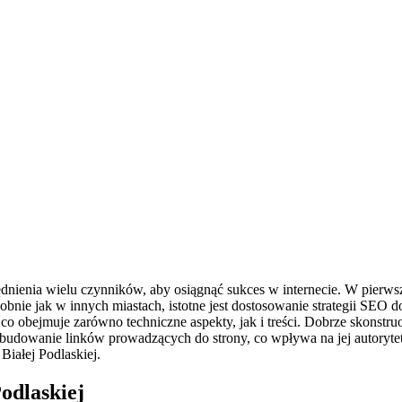
nienia wielu czynników, aby osiągnąć sukces w internecie. W pierwsz
odobnie jak w innych miastach, istotne jest dostosowanie strategii SE
co obejmuje zarówno techniczne aspekty, jak i treści. Dobrze skonst
dowanie linków prowadzących do strony, co wpływa na jej autorytet 
iałej Podlaskiej.
odlaskiej