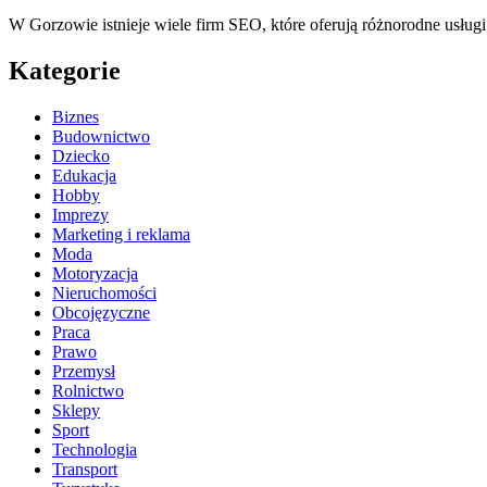
W Gorzowie istnieje wiele firm SEO, które oferują różnorodne usł
Kategorie
Biznes
Budownictwo
Dziecko
Edukacja
Hobby
Imprezy
Marketing i reklama
Moda
Motoryzacja
Nieruchomości
Obcojęzyczne
Praca
Prawo
Przemysł
Rolnictwo
Sklepy
Sport
Technologia
Transport