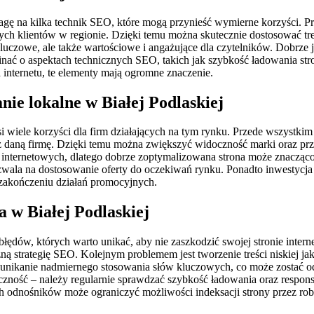
gę na kilka technik SEO, które mogą przynieść wymierne korzyści. Pr
ch klientów w regionie. Dzięki temu można skutecznie dostosować treś
luczowe, ale także wartościowe i angażujące dla czytelników. Dobrze
minać o aspektach technicznych SEO, takich jak szybkość ładowania st
internetu, te elementy mają ogromne znaczenie.
ie lokalne w Białej Podlaskiej
 wiele korzyści dla firm działających na tym rynku. Przede wszystki
z daną firmę. Dzięki temu można zwiększyć widoczność marki oraz pr
 internetowych, dlatego dobrze zoptymalizowana strona może znacząc
pozwala na dostosowanie oferty do oczekiwań rynku. Ponadto inwestycj
zakończeniu działań promocyjnych.
 w Białej Podlaskiej
błędów, których warto unikać, aby nie zaszkodzić swojej stronie inter
 strategię SEO. Kolejnym problemem jest tworzenie treści niskiej jak
 unikanie nadmiernego stosowania słów kluczowych, co może zostać 
czność – należy regularnie sprawdzać szybkość ładowania oraz respo
 odnośników może ograniczyć możliwości indeksacji strony przez ro