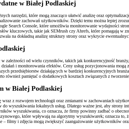
datne w Białej Podlaskiej
nych narzędzi, które mogą znacząco ułatwić analizę oraz optymalizację
 analizowanie zachowań użytkowników. Dzięki temu można lepiej zrozum
ogle Search Console, które umożliwia monitorowanie wydajności stro
słów kluczowych, takie jak SEMrush czy Ahrefs, które pomagają w zna
ozwala na dokładną analizę struktury strony oraz wykrycie ewentualny
odlaskiej
 w zależności od wielu czynników, takich jak konkurencyjność branży
ziałań i monitorowania efektów. Ceny usług pozycjonowania mogą zacz
kszych przedsiębiorstw działających w bardziej konkurencyjnych branżac
rto również pamiętać o dodatkowych kosztach związanych z tworzeniem
m w Białej Podlaskiej
ię wraz z rozwojem technologii oraz zmianami w zachowaniach użytko
 do wyszukiwania lokalnych usług. Dlatego ważne jest, aby strony in
wyników wyszukiwania, co oznacza, że firmy powinny zadbać o obecno
aszynowego, które wpływają na algorytmy wyszukiwarek; oznacza to, że
ze – filmy i zdjęcia mogą zwiększyć zaangażowanie użytkowników ora