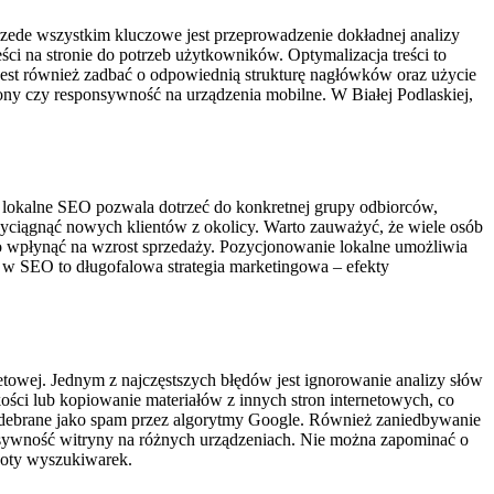
zede wszystkim kluczowe jest przeprowadzenie dokładnej analizy
ci na stronie do potrzeb użytkowników. Optymalizacja treści to
 jest również zadbać o odpowiednią strukturę nagłówków oraz użycie
rony czy responsywność na urządzenia mobilne. W Białej Podlaskiej,
m lokalne SEO pozwala dotrzeć do konkretnej grupy odbiorców,
zyciągnąć nowych klientów z okolicy. Warto zauważyć, że wiele osób
o wpłynąć na wzrost sprzedaży. Pozycjonowanie lokalne umożliwia
a w SEO to długofalowa strategia marketingowa – efekty
netowej. Jednym z najczęstszych błędów jest ignorowanie analizy słów
ości lub kopiowanie materiałów z innych stron internetowych, co
odebrane jako spam przez algorytmy Google. Również zaniedbywanie
nsywność witryny na różnych urządzeniach. Nie można zapominać o
boty wyszukiwarek.