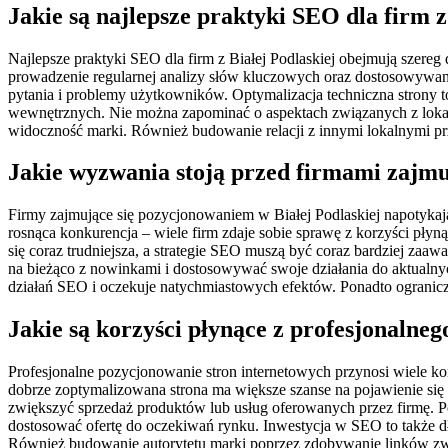
Jakie są najlepsze praktyki SEO dla firm z
Najlepsze praktyki SEO dla firm z Białej Podlaskiej obejmują szere
prowadzenie regularnej analizy słów kluczowych oraz dostosowywanie
pytania i problemy użytkowników. Optymalizacja techniczna strony t
wewnętrznych. Nie można zapominać o aspektach związanych z loka
widoczność marki. Również budowanie relacji z innymi lokalnymi p
Jakie wyzwania stoją przed firmami zajmu
Firmy zajmujące się pozycjonowaniem w Białej Podlaskiej napotyka
rosnąca konkurencja – wiele firm zdaje sobie sprawę z korzyści pły
się coraz trudniejsza, a strategie SEO muszą być coraz bardziej z
na bieżąco z nowinkami i dostosowywać swoje działania do aktualny
działań SEO i oczekuje natychmiastowych efektów. Ponadto ogranicz
Jakie są korzyści płynące z profesjonalne
Profesjonalne pozycjonowanie stron internetowych przynosi wiele kor
dobrze zoptymalizowana strona ma większe szanse na pojawienie si
zwiększyć sprzedaż produktów lub usług oferowanych przez firmę. Po
dostosować ofertę do oczekiwań rynku. Inwestycja w SEO to także d
Również budowanie autorytetu marki poprzez zdobywanie linków zwr