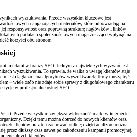
w wynikach wyszukiwania. Przede wszystkim kluczowe jest
 wartościowych i angażujących materiałów, które odpowiadają na
y, jej responsywność oraz poprawną strukturę nagłówków i linków
 lokalnych portalach społecznościowych mogą znacząco wpłynąć na
ieść korzyści obu stronom.
skiej
nymi trendami w branży SEO. Jednym z największych wyzwań jest
ynikach wyszukiwania. To sprawia, że walka o uwagę klientów staje
niem jest ciągła zmiana algorytmów wyszukiwarek; firmy muszą być
em – wiele osób nie zdaje sobie sprawy z długofalowego charakteru
estycje w profesjonalne usługi SEO.
 Polski. Przede wszystkim zwiększa widoczność marki w internecie;
 organiczny. Dzięki temu można dotrzeć do nowych klientów oraz
otrzeb klientów oraz ich zachowań online; dzięki analizom można
się przez dłuższy czas nawet po zakończeniu kampanii promocyjnej.
potencjalnych klientów.