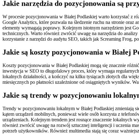
Jakie narzędzia do pozycjonowania są przy
W procesie pozycjonowania w Białej Podlaskiej warto korzystać z róż
Google Analytics, które pozwala na śledzenie ruchu na stronie oraz
elementy wymagają poprawy. Kolejnym istotnym narzędziem jest Go
technicznych. Warto również zwrócić uwagę na narzędzia do analizy 
korzystanie z narzędzi do audytu SEO, takich jak Screaming Frog, p
Jakie są koszty pozycjonowania w Białej P
Koszty pozycjonowania w Białej Podlaskiej mogą się znacznie różnić
inwestycja w SEO to długofalowy proces, który wymaga regularnych d
lokalnych działalności, a kończyć na kilku tysiącach złotych dla wię
miesięcznych po płatności uzależnione od osiągniętych wyników. Wa
Jakie są trendy w pozycjonowaniu lokalny
Trendy w pozycjonowaniu lokalnym w Białej Podlaskiej zmieniają s
kątem urządzeń mobilnych, ponieważ wiele osób korzysta z telefonów
urządzeniach. Kolejnym trendem jest rosnące znaczenie lokalnych 
również zwrócić uwagę na rozwój sztucznej inteligencji i uczenia m
potrzeb użytkowników. Również multimedia stają się coraz ważniejs