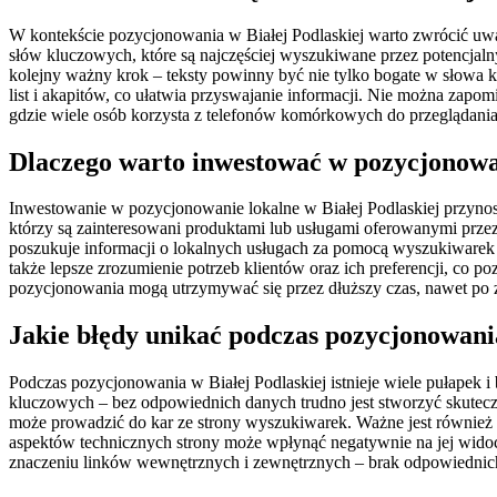
W kontekście pozycjonowania w Białej Podlaskiej warto zwrócić uwa
słów kluczowych, które są najczęściej wyszukiwane przez potencjalny
kolejny ważny krok – teksty powinny być nie tylko bogate w słowa k
list i akapitów, co ułatwia przyswajanie informacji. Nie można zapo
gdzie wiele osób korzysta z telefonów komórkowych do przeglądania 
Dlaczego warto inwestować w pozycjonowan
Inwestowanie w pozycjonowanie lokalne w Białej Podlaskiej przynosi
którzy są zainteresowani produktami lub usługami oferowanymi prze
poszukuje informacji o lokalnych usługach za pomocą wyszukiwarek
także lepsze zrozumienie potrzeb klientów oraz ich preferencji, co 
pozycjonowania mogą utrzymywać się przez dłuższy czas, nawet po 
Jakie błędy unikać podczas pozycjonowania
Podczas pozycjonowania w Białej Podlaskiej istnieje wiele pułapek i 
kluczowych – bez odpowiednich danych trudno jest stworzyć skuteczną
może prowadzić do kar ze strony wyszukiwarek. Ważne jest również
aspektów technicznych strony może wpłynąć negatywnie na jej wido
znaczeniu linków wewnętrznych i zewnętrznych – brak odpowiednich