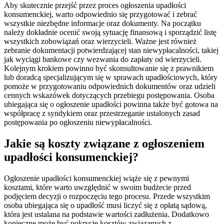
Aby skutecznie przejść przez proces ogłoszenia upadłości
konsumenckiej, warto odpowiednio się przygotować i zebrać
wszystkie niezbędne informacje oraz dokumenty. Na początku
należy dokładnie ocenić swoją sytuację finansową i sporządzić listę
wszystkich zobowiązań oraz wierzycieli. Ważne jest również
zebranie dokumentacji potwierdzającej stan niewypłacalności, takiej
jak wyciągi bankowe czy wezwania do zapłaty od wierzycieli.
Kolejnym krokiem powinno być skonsultowanie się z prawnikiem
lub doradcą specjalizującym się w sprawach upadłościowych, który
pomoże w przygotowaniu odpowiednich dokumentów oraz udzieli
cennych wskazówek dotyczących przebiegu postępowania. Osoba
ubiegająca się o ogłoszenie upadłości powinna także być gotowa na
współpracę z syndykiem oraz przestrzeganie ustalonych zasad
postępowania po ogłoszeniu niewypłacalności.
Jakie są koszty związane z ogłoszeniem
upadłości konsumenckiej?
Ogłoszenie upadłości konsumenckiej wiąże się z pewnymi
kosztami, które warto uwzględnić w swoim budżecie przed
podjęciem decyzji o rozpoczęciu tego procesu. Przede wszystkim
osoba ubiegająca się o upadłość musi liczyć się z opłatą sądową,
która jest ustalana na podstawie wartości zadłużenia. Dodatkowo
konieczne może być pokrycie kosztów związanych z