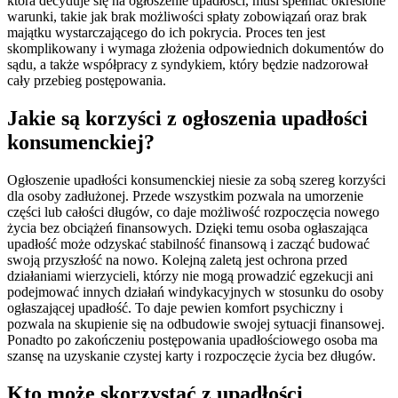
która decyduje się na ogłoszenie upadłości, musi spełniać określone
warunki, takie jak brak możliwości spłaty zobowiązań oraz brak
majątku wystarczającego do ich pokrycia. Proces ten jest
skomplikowany i wymaga złożenia odpowiednich dokumentów do
sądu, a także współpracy z syndykiem, który będzie nadzorował
cały przebieg postępowania.
Jakie są korzyści z ogłoszenia upadłości
konsumenckiej?
Ogłoszenie upadłości konsumenckiej niesie za sobą szereg korzyści
dla osoby zadłużonej. Przede wszystkim pozwala na umorzenie
części lub całości długów, co daje możliwość rozpoczęcia nowego
życia bez obciążeń finansowych. Dzięki temu osoba ogłaszająca
upadłość może odzyskać stabilność finansową i zacząć budować
swoją przyszłość na nowo. Kolejną zaletą jest ochrona przed
działaniami wierzycieli, którzy nie mogą prowadzić egzekucji ani
podejmować innych działań windykacyjnych w stosunku do osoby
ogłaszającej upadłość. To daje pewien komfort psychiczny i
pozwala na skupienie się na odbudowie swojej sytuacji finansowej.
Ponadto po zakończeniu postępowania upadłościowego osoba ma
szansę na uzyskanie czystej karty i rozpoczęcie życia bez długów.
Kto może skorzystać z upadłości