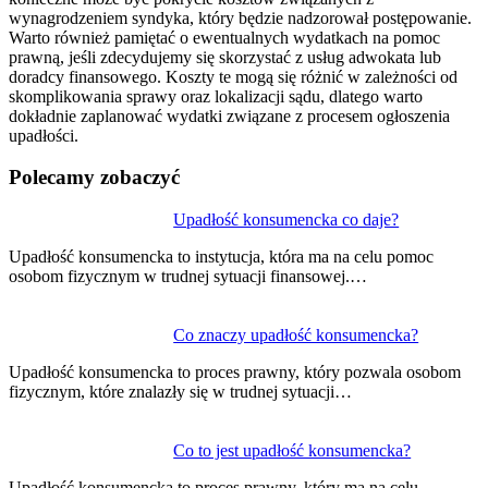
wynagrodzeniem syndyka, który będzie nadzorował postępowanie.
Warto również pamiętać o ewentualnych wydatkach na pomoc
prawną, jeśli zdecydujemy się skorzystać z usług adwokata lub
doradcy finansowego. Koszty te mogą się różnić w zależności od
skomplikowania sprawy oraz lokalizacji sądu, dlatego warto
dokładnie zaplanować wydatki związane z procesem ogłoszenia
upadłości.
Polecamy zobaczyć
Nawigacja
Upadłość konsumencka co daje?
wpisu
Upadłość konsumencka to instytucja, która ma na celu pomoc
osobom fizycznym w trudnej sytuacji finansowej.…
Co znaczy upadłość konsumencka?
Upadłość konsumencka to proces prawny, który pozwala osobom
fizycznym, które znalazły się w trudnej sytuacji…
Co to jest upadłość konsumencka?
Upadłość konsumencka to proces prawny, który ma na celu