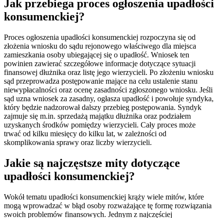
Jak przebiega proces ogłoszenia upadłości
konsumenckiej?
Proces ogłoszenia upadłości konsumenckiej rozpoczyna się od
złożenia wniosku do sądu rejonowego właściwego dla miejsca
zamieszkania osoby ubiegającej się o upadłość. Wniosek ten
powinien zawierać szczegółowe informacje dotyczące sytuacji
finansowej dłużnika oraz listę jego wierzycieli. Po złożeniu wniosku
sąd przeprowadza postępowanie mające na celu ustalenie stanu
niewypłacalności oraz ocenę zasadności zgłoszonego wniosku. Jeśli
sąd uzna wniosek za zasadny, ogłasza upadłość i powołuje syndyka,
który będzie nadzorował dalszy przebieg postępowania. Syndyk
zajmuje się m.in. sprzedażą majątku dłużnika oraz podziałem
uzyskanych środków pomiędzy wierzycieli. Cały proces może
trwać od kilku miesięcy do kilku lat, w zależności od
skomplikowania sprawy oraz liczby wierzycieli.
Jakie są najczęstsze mity dotyczące
upadłości konsumenckiej?
Wokół tematu upadłości konsumenckiej krąży wiele mitów, które
mogą wprowadzać w błąd osoby rozważające tę formę rozwiązania
swoich problemów finansowych. Jednym z najczęściej