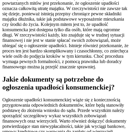
powtarzanych mitów jest przekonanie, że ogłoszenie upadłości
oznacza całkowitą utratę majątku. W rzeczywistości nie zawsze tak
się dzieje, ponieważ istnieją przepisy chroniące pewne składniki
majątku dłużnika, takie jak podstawowe wyposażenie mieszkania
czy środki do życia. Kolejnym mitem jest to, że upadłość
konsumencka jest dostępna tylko dla osób, które mają ogromne
długi. W rzeczywistości każdy, kto znajduje się w trudnej sytuacji
finansowej i nie jest w stanie spłacać swoich zobowiązań, może
ubiegać się o ogłoszenie upadłości. Istnieje również przekonanie, że
proces ten jest bardzo skomplikowany i czasochłonny, co zniechęca
wiele osób do podjęcia kroków w tym kierunku. Choć procedura
wymaga pewnych formalności, z pomocą prawnika lub doradcy
finansowego można ją przejść znacznie sprawniej.
Jakie dokumenty są potrzebne do
ogłoszenia upadłości konsumenckiej?
Ogłoszenie upadłości konsumenckiej wiąże się z koniecznością
przygotowania odpowiednich dokumentów, które będą stanowiły
podstawę do złożenia wniosku do sądu. Przede wszystkim należy
sporządzić szczegółowy wykaz wszystkich zobowiązań
finansowych oraz wierzycieli. Warto również dołączyć dokumenty
potwierdzające stan niewypłacalności, takie jak wyciągi bankowe,
umowy kredytowe czy wezwania do zapłaty od wierzycieli.