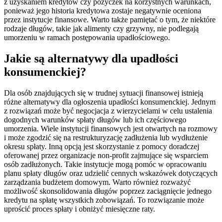
z uzyskaniem kredytów czy pożyczek na korzystnych warunkach,
ponieważ jego historia kredytowa zostaje negatywnie oceniona
przez instytucje finansowe. Warto także pamiętać o tym, że niektóre
rodzaje długów, takie jak alimenty czy grzywny, nie podlegają
umorzeniu w ramach postępowania upadłościowego.
Jakie są alternatywy dla upadłości
konsumenckiej?
Dla osób znajdujących się w trudnej sytuacji finansowej istnieją
różne alternatywy dla ogłoszenia upadłości konsumenckiej. Jednym
z rozwiązań może być negocjacja z wierzycielami w celu ustalenia
dogodnych warunków spłaty długów lub ich częściowego
umorzenia. Wiele instytucji finansowych jest otwartych na rozmowy
i może zgodzić się na restrukturyzację zadłużenia lub wydłużenie
okresu spłaty. Inną opcją jest skorzystanie z pomocy doradczej
oferowanej przez organizacje non-profit zajmujące się wsparciem
osób zadłużonych. Takie instytucje mogą pomóc w opracowaniu
planu spłaty długów oraz udzielić cennych wskazówek dotyczących
zarządzania budżetem domowym. Warto również rozważyć
możliwość skonsolidowania długów poprzez zaciągnięcie jednego
kredytu na spłatę wszystkich zobowiązań. To rozwiązanie może
uprościć proces spłaty i obniżyć miesięczne raty.