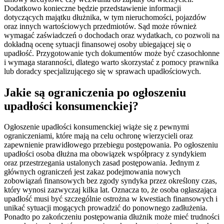
Dodatkowo konieczne będzie przedstawienie informacji
dotyczących majątku dłużnika, w tym nieruchomości, pojazdów
oraz innych wartościowych przedmiotów. Sąd może również
wymagać zaświadczeń o dochodach oraz wydatkach, co pozwoli na
dokładną ocenę sytuacji finansowej osoby ubiegającej się o
upadłość. Przygotowanie tych dokumentów może być czasochłonne
i wymaga staranności, dlatego warto skorzystać z pomocy prawnika
lub doradcy specjalizującego się w sprawach upadłościowych.
Jakie są ograniczenia po ogłoszeniu
upadłości konsumenckiej?
Ogłoszenie upadłości konsumenckiej wiąże się z pewnymi
ograniczeniami, które mają na celu ochronę wierzycieli oraz
zapewnienie prawidłowego przebiegu postępowania. Po ogłoszeniu
upadłości osoba dłużna ma obowiązek współpracy z syndykiem
oraz przestrzegania ustalonych zasad postępowania. Jednym z
głównych ograniczeń jest zakaz podejmowania nowych
zobowiązań finansowych bez zgody syndyka przez określony czas,
który wynosi zazwyczaj kilka lat. Oznacza to, że osoba ogłaszająca
upadłość musi być szczególnie ostrożna w kwestiach finansowych i
unikać sytuacji mogących prowadzić do ponownego zadłużenia.
Ponadto po zakończeniu postępowania dłużnik może mieć trudności