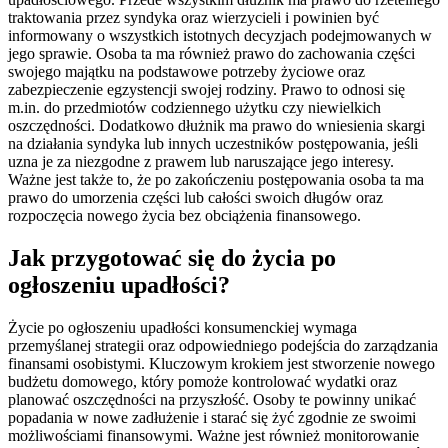
traktowania przez syndyka oraz wierzycieli i powinien być
informowany o wszystkich istotnych decyzjach podejmowanych w
jego sprawie. Osoba ta ma również prawo do zachowania części
swojego majątku na podstawowe potrzeby życiowe oraz
zabezpieczenie egzystencji swojej rodziny. Prawo to odnosi się
m.in. do przedmiotów codziennego użytku czy niewielkich
oszczędności. Dodatkowo dłużnik ma prawo do wniesienia skargi
na działania syndyka lub innych uczestników postępowania, jeśli
uzna je za niezgodne z prawem lub naruszające jego interesy.
Ważne jest także to, że po zakończeniu postępowania osoba ta ma
prawo do umorzenia części lub całości swoich długów oraz
rozpoczęcia nowego życia bez obciążenia finansowego.
Jak przygotować się do życia po
ogłoszeniu upadłości?
Życie po ogłoszeniu upadłości konsumenckiej wymaga
przemyślanej strategii oraz odpowiedniego podejścia do zarządzania
finansami osobistymi. Kluczowym krokiem jest stworzenie nowego
budżetu domowego, który pomoże kontrolować wydatki oraz
planować oszczędności na przyszłość. Osoby te powinny unikać
popadania w nowe zadłużenie i starać się żyć zgodnie ze swoimi
możliwościami finansowymi. Ważne jest również monitorowanie