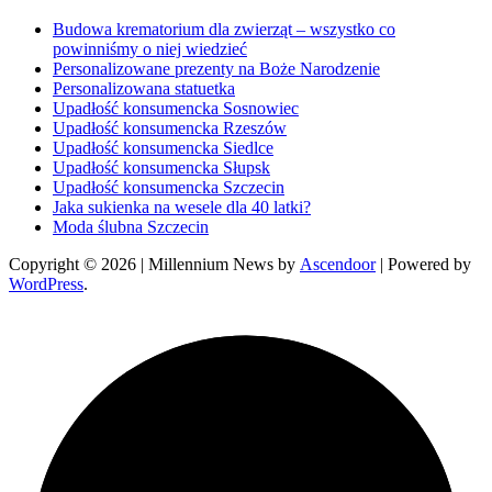
Budowa krematorium dla zwierząt – wszystko co
powinniśmy o niej wiedzieć
Personalizowane prezenty na Boże Narodzenie
Personalizowana statuetka
Upadłość konsumencka Sosnowiec
Upadłość konsumencka Rzeszów
Upadłość konsumencka Siedlce
Upadłość konsumencka Słupsk
Upadłość konsumencka Szczecin
Jaka sukienka na wesele dla 40 latki?
Moda ślubna Szczecin
Copyright © 2026
| Millennium News by
Ascendoor
| Powered by
WordPress
.