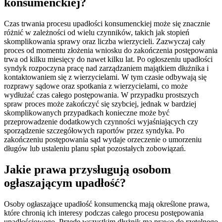
konsumenckiej?
Czas trwania procesu upadłości konsumenckiej może się znacznie
różnić w zależności od wielu czynników, takich jak stopień
skomplikowania sprawy oraz liczba wierzycieli. Zazwyczaj cały
proces od momentu złożenia wniosku do zakończenia postępowania
trwa od kilku miesięcy do nawet kilku lat. Po ogłoszeniu upadłości
syndyk rozpoczyna pracę nad zarządzaniem majątkiem dłużnika i
kontaktowaniem się z wierzycielami. W tym czasie odbywają się
rozprawy sądowe oraz spotkania z wierzycielami, co może
wydłużać czas całego postępowania. W przypadku prostszych
spraw proces może zakończyć się szybciej, jednak w bardziej
skomplikowanych przypadkach konieczne może być
przeprowadzenie dodatkowych czynności wyjaśniających czy
sporządzenie szczegółowych raportów przez syndyka. Po
zakończeniu postępowania sąd wydaje orzeczenie o umorzeniu
długów lub ustaleniu planu spłat pozostałych zobowiązań.
Jakie prawa przysługują osobom
ogłaszającym upadłość?
Osoby ogłaszające upadłość konsumencką mają określone prawa,
które chronią ich interesy podczas całego procesu postępowania
upadłościowego. Przede wszystkim dłużnik ma prawo do rzetelnego