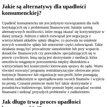
Jakie są alternatywy dla upadłości
konsumenckiej?
Upadłość konsumencka nie jest jedynym rozwiązaniem dla osób
borykających się z problemami finansowymi. Istnieje szereg
alternatywnych możliwości, które mogą okazać się korzystniejsze w
danej sytuacji. Jednym z takich rozwiązań jest negocjacja z
wierzycielami układów spłaty długów, co pozwala na ustalenie
nowych warunków spłaty lub umorzenie części zobowiązań. Takie
działania mogą być prowadzone samodzielnie lub przy wsparciu
doradców finansowych czy prawników specjalizujących się w
prawie cywilnym. Inną opcją jest skorzystanie z mediacji, która
umożliwia osiągnięcie porozumienia między dłużnikiem a
wierzycielami bez konieczności kierowania sprawy do sądu. Warto
również rozważyć programy restrukturyzacyjne oferowane przez
instytucje finansowe lub organizacje non-profit, które pomagają
osobom zadłużonym w uporządkowaniu swoich finansów i wyjściu
na prostą. Czasami pomocne może być także skorzystanie z
poradnictwa budżetowego, które pomoże lepiej zarządzać swoimi
finansami i uniknąć przyszłych problemów z zadłużeniem.
Jak długo trwa proces upadłości