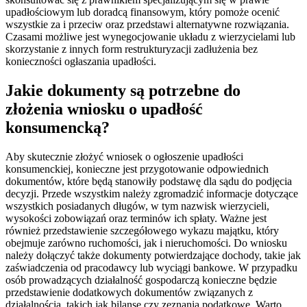
upadłościowym lub doradcą finansowym, który pomoże ocenić
wszystkie za i przeciw oraz przedstawi alternatywne rozwiązania.
Czasami możliwe jest wynegocjowanie układu z wierzycielami lub
skorzystanie z innych form restrukturyzacji zadłużenia bez
konieczności ogłaszania upadłości.
Jakie dokumenty są potrzebne do
złożenia wniosku o upadłość
konsumencką?
Aby skutecznie złożyć wniosek o ogłoszenie upadłości
konsumenckiej, konieczne jest przygotowanie odpowiednich
dokumentów, które będą stanowiły podstawę dla sądu do podjęcia
decyzji. Przede wszystkim należy zgromadzić informacje dotyczące
wszystkich posiadanych długów, w tym nazwisk wierzycieli,
wysokości zobowiązań oraz terminów ich spłaty. Ważne jest
również przedstawienie szczegółowego wykazu majątku, który
obejmuje zarówno ruchomości, jak i nieruchomości. Do wniosku
należy dołączyć także dokumenty potwierdzające dochody, takie jak
zaświadczenia od pracodawcy lub wyciągi bankowe. W przypadku
osób prowadzących działalność gospodarczą konieczne będzie
przedstawienie dodatkowych dokumentów związanych z
działalnością, takich jak bilanse czy zeznania podatkowe. Warto