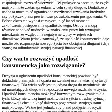
zaspokojenia roszczeń wierzycieli. W praktyce oznacza to, że część
majątku może zostać sprzedana w celu spłaty długów. Dodatkowo
osoba ta może mieć ograniczone możliwości uzyskania kredytów
czy pożyczek przez pewien czas po zakończeniu postępowania. W
Polsce okres ten wynosi zazwyczaj pięć lat od momentu
zakończenia postępowania upadłościowego. Osoby te mogą
również napotkać trudności w znalezieniu pracy lub wynajmie
mieszkania ze względu na negatywne wpisy w rejestrach
dłużników. Warto jednak zauważyć, że upadłość konsumencka daje
możliwość rozpoczęcia nowego życia bez obciążenia długami i daje
szansę na odbudowanie swojej sytuacji finansowej.
Czy warto rozważyć upadłość
konsumencką jako rozwiązanie?
Decyzja o ogłoszeniu upadłości konsumenckiej powinna być
dokładnie przemyślana i oparta na rzetelnej ocenie własnej sytuacji
finansowej. Dla wielu osób jest to jedyna droga do uwolnienia się
od narastających długów i rozpoczęcia nowego rozdziału w życiu.
Upadłość konsumencka może być korzystnym rozwiązaniem dla
tych, którzy nie widzą innej możliwości wyjścia z trudnej sytuacji
finansowej i chcą uniknąć dalszego pogarszania swojego stanu
majątkowego. Ważne jest jednak, aby przed podjęciem decyzji
skonsultować się z prawnikiem specjalizującym się w prawie