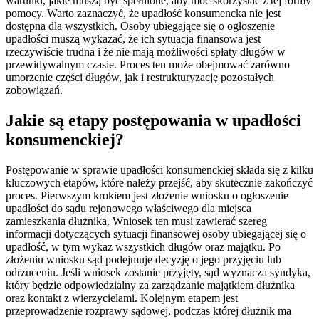
warunki, jakie muszą być spełnione, aby móc skorzystać z tej formy
pomocy. Warto zaznaczyć, że upadłość konsumencka nie jest
dostępna dla wszystkich. Osoby ubiegające się o ogłoszenie
upadłości muszą wykazać, że ich sytuacja finansowa jest
rzeczywiście trudna i że nie mają możliwości spłaty długów w
przewidywalnym czasie. Proces ten może obejmować zarówno
umorzenie części długów, jak i restrukturyzację pozostałych
zobowiązań.
Jakie są etapy postępowania w upadłości
konsumenckiej?
Postępowanie w sprawie upadłości konsumenckiej składa się z kilku
kluczowych etapów, które należy przejść, aby skutecznie zakończyć
proces. Pierwszym krokiem jest złożenie wniosku o ogłoszenie
upadłości do sądu rejonowego właściwego dla miejsca
zamieszkania dłużnika. Wniosek ten musi zawierać szereg
informacji dotyczących sytuacji finansowej osoby ubiegającej się o
upadłość, w tym wykaz wszystkich długów oraz majątku. Po
złożeniu wniosku sąd podejmuje decyzję o jego przyjęciu lub
odrzuceniu. Jeśli wniosek zostanie przyjęty, sąd wyznacza syndyka,
który będzie odpowiedzialny za zarządzanie majątkiem dłużnika
oraz kontakt z wierzycielami. Kolejnym etapem jest
przeprowadzenie rozprawy sądowej, podczas której dłużnik ma