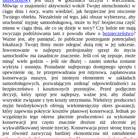
samochodowy
jest duży w godzinach szczytu i wieczorami.
Mówiąc o znajomości aktywności wokół Twojej nieruchomości w
ciągu dnia i nocy, warto wiedzieć, jak bezpieczne jest otoczenie
Twojego obiektu. Niezależnie od tego, jaki obszar wybierzesz, aby
uruchomić myjnię samoobsługową, może to być bezpieczna część
miasta w ciągu dnia, ale co się dzieje w nocy? Czy ludzie nie mają
zwyczaju podróżowania tam z powodu obaw o
bezpieczeństwo
?
Ważne jest, aby pamiętać, że publiczne postrzeganie potencjalnej
lokalizacji Twojej firmy może odegrać dużą rolę w jej sukcesie.
Inwestowanie w najlepszy profesjonalny sprzęt do mycia
samochodów ma zasadnicze znaczenie. Jeśli coś się zepsuje, może
minąć wiele godzin – jeśli nie dłużej – zanim usterka zostanie
wykryta i usunięta. Posiadanie najlepszego dostępnego sprzętu i
upewnienie się, że przeprowadzana jest rutynowa, zaplanowana
konserwacja maszyn, jest istotnym elementem w zakładach
samoobsługowych, pozwalającym uniknąć odpowiedzialności za
bezpieczeństwo i kosztownych przestojów. Przed podjęciem
decyzji, który sprzęt jest najlepszy, ważne jest, aby zbadać
wszystkie związane z tym koszty utrzymania. Niektórzy producenci
myjni bezdotykowych oferują wielomiesięczny okres gwarancji,
który zapewnia pokrycie kosztów planowej konserwacji. Jednak po
wygaśnięciu tego okresu płacenie producentowi za wykonanie
konserwacji jest często znacznie droższe niż zlecenie jej
wykwalifikowanej stronie trzeciej. Konserwacja przez stronę trzecią
jest również zazwyczaj bardziej ekonomiczna niż zatrudnienie