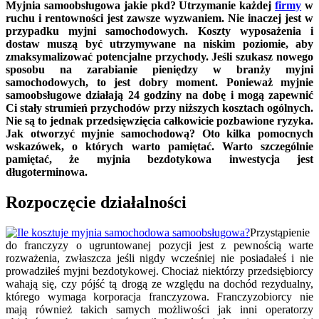
Myjnia samoobsługowa jakie pkd? Utrzymanie każdej
firmy
w
ruchu i rentowności jest zawsze wyzwaniem. Nie inaczej jest w
przypadku myjni samochodowych. Koszty wyposażenia i
dostaw muszą być utrzymywane na niskim poziomie, aby
zmaksymalizować potencjalne przychody. Jeśli szukasz nowego
sposobu na zarabianie pieniędzy w branży myjni
samochodowych, to jest dobry moment. Ponieważ myjnie
samoobsługowe działają 24 godziny na dobę i mogą zapewnić
Ci stały strumień przychodów przy niższych kosztach ogólnych.
Nie są to jednak przedsięwzięcia całkowicie pozbawione ryzyka.
Jak otworzyć myjnie samochodową? Oto kilka pomocnych
wskazówek, o których warto pamiętać. Warto szczególnie
pamiętać, że myjnia bezdotykowa inwestycja jest
długoterminowa.
Rozpoczęcie działalności
Przystąpienie
do franczyzy o ugruntowanej pozycji jest z pewnością warte
rozważenia, zwłaszcza jeśli nigdy wcześniej nie posiadałeś i nie
prowadziłeś myjni bezdotykowej. Chociaż niektórzy przedsiębiorcy
wahają się, czy pójść tą drogą ze względu na dochód rezydualny,
którego wymaga korporacja franczyzowa. Franczyzobiorcy nie
mają również takich samych możliwości jak inni operatorzy