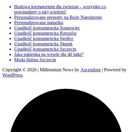
Budowa krematorium dla zwierząt – wszystko co
powinniśmy o niej wiedzieć
Personalizowane prezenty na Boże Narodzenie
Personalizowana statuetka
Upadłość konsumencka Sosnowiec
Upadłość konsumencka Rzeszów
Upadłość konsumencka Siedlce
Upadłość konsumencka Słupsk
Upadłość konsumencka Szczecin
Jaka sukienka na wesele dla 40 latki?
Moda ślubna Szczecin
Copyright © 2026
| Millennium News by
Ascendoor
| Powered by
WordPress
.