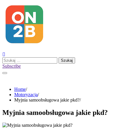
Skip
to
content
Szukaj:
Subscribe
Home
Motoryzacja
Myjnia samoobsługowa jakie pkd?
Myjnia samoobsługowa jakie pkd?