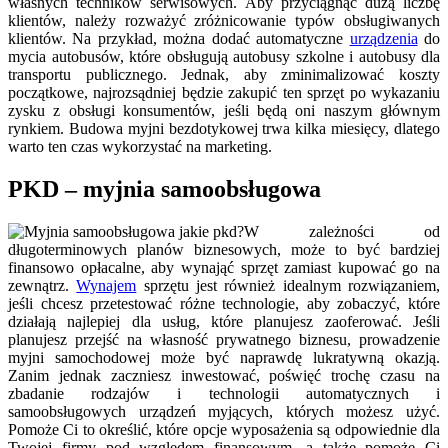
własnych techników serwisowych. Aby przyciągnąć dużą liczbę
klientów, należy rozważyć zróżnicowanie typów obsługiwanych
klientów. Na przykład, można dodać automatyczne
urządzenia
do
mycia autobusów, które obsługują autobusy szkolne i autobusy dla
transportu publicznego. Jednak, aby zminimalizować koszty
początkowe, najrozsądniej będzie zakupić ten sprzęt po wykazaniu
zysku z obsługi konsumentów, jeśli będą oni naszym głównym
rynkiem. Budowa myjni bezdotykowej trwa kilka miesięcy, dlatego
warto ten czas wykorzystać na marketing.
PKD – myjnia samoobsługowa
W zależności od
długoterminowych planów biznesowych, może to być bardziej
finansowo opłacalne, aby wynająć sprzęt zamiast kupować go na
zewnątrz.
Wynajem
sprzętu jest również idealnym rozwiązaniem,
jeśli chcesz przetestować różne technologie, aby zobaczyć, które
działają najlepiej dla usług, które planujesz zaoferować. Jeśli
planujesz przejść na własność prywatnego biznesu, prowadzenie
myjni samochodowej może być naprawdę lukratywną okazją.
Zanim jednak zaczniesz inwestować, poświęć trochę czasu na
zbadanie rodzajów i technologii automatycznych i
samoobsługowych urządzeń myjących, których możesz użyć.
Pomoże Ci to określić, które opcje wyposażenia są odpowiednie dla
Twojej firmy pod względem finansowym, a także pomoże Ci