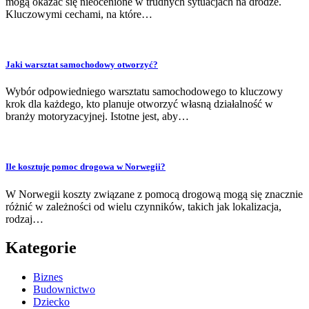
mogą okazać się nieocenione w trudnych sytuacjach na drodze.
Kluczowymi cechami, na które…
Jaki warsztat samochodowy otworzyć?
Wybór odpowiedniego warsztatu samochodowego to kluczowy
krok dla każdego, kto planuje otworzyć własną działalność w
branży motoryzacyjnej. Istotne jest, aby…
Ile kosztuje pomoc drogowa w Norwegii?
W Norwegii koszty związane z pomocą drogową mogą się znacznie
różnić w zależności od wielu czynników, takich jak lokalizacja,
rodzaj…
Kategorie
Biznes
Budownictwo
Dziecko