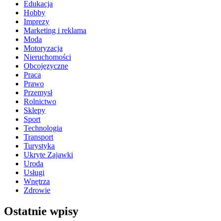
Edukacja
Hobby
Imprezy
Marketing i reklama
Moda
Motoryzacja
Nieruchomości
Obcojęzyczne
Praca
Prawo
Przemysł
Rolnictwo
Sklepy
Sport
Technologia
Transport
Turystyka
Ukryte Zajawki
Uroda
Usługi
Wnętrza
Zdrowie
Ostatnie wpisy