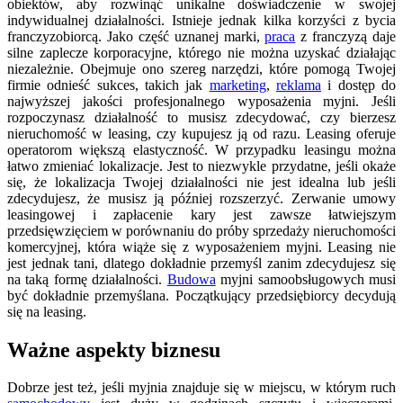
obiektów, aby rozwinąć unikalne doświadczenie w swojej
indywidualnej działalności. Istnieje jednak kilka korzyści z bycia
franczyzobiorcą. Jako część uznanej marki,
praca
z franczyzą daje
silne zaplecze korporacyjne, którego nie można uzyskać działając
niezależnie. Obejmuje ono szereg narzędzi, które pomogą Twojej
firmie odnieść sukces, takich jak
marketing
,
reklama
i dostęp do
najwyższej jakości profesjonalnego wyposażenia myjni. Jeśli
rozpoczynasz działalność to musisz zdecydować, czy bierzesz
nieruchomość w leasing, czy kupujesz ją od razu. Leasing oferuje
operatorom większą elastyczność. W przypadku leasingu można
łatwo zmieniać lokalizacje. Jest to niezwykle przydatne, jeśli okaże
się, że lokalizacja Twojej działalności nie jest idealna lub jeśli
zdecydujesz, że musisz ją później rozszerzyć. Zerwanie umowy
leasingowej i zapłacenie kary jest zawsze łatwiejszym
przedsięwzięciem w porównaniu do próby sprzedaży nieruchomości
komercyjnej, która wiąże się z wyposażeniem myjni. Leasing nie
jest jednak tani, dlatego dokładnie przemyśl zanim zdecydujesz się
na taką formę działalności.
Budowa
myjni samoobsługowych musi
być dokładnie przemyślana. Początkujący przedsiębiorcy decydują
się na leasing.
Ważne aspekty biznesu
Dobrze jest też, jeśli myjnia znajduje się w miejscu, w którym ruch